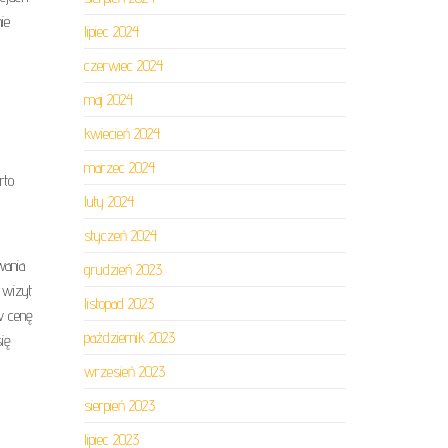
ie
lipiec 2024
czerwiec 2024
maj 2024
kwiecień 2024
marzec 2024
rto
luty 2024
styczeń 2024
wania
grudzień 2023
 wizyt
listopad 2023
w cenę
październik 2023
ię
wrzesień 2023
sierpień 2023
lipiec 2023