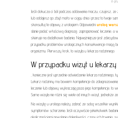
6 gru
Jeśli dokucza ci ból podczas oddawania moczu, czujesz, ze
lub oddajesz go zbyt mało w ciągu dnia i przez to
twoje sam
skonsultuj te objawy z urologiem. Odpowiedni
urolog war
stanie podać właściwą diagnozę, zaproponować leczenie, a 
skieruje na dodatkowe badania. Najważniejsze jest zdecydow
przypadku problemów urologicznych konsekwencje mogą być
organizmu. Pierwszy krok, to wizyta u lekarza rodzinnego.
W przypadku wizyt u lekarzy 
, konieczne jest uprzednie odwiedzenie lekarza rodzinnego, 
Lekarz rodzinny ma bowiem kompetencje do zdiagnozowania 
leczenie lub objawy wykraczają poza jego kompetencje, to wó
Sama wizyta nie różni się wiele od innych wizyt, jednakże z
Na wizytę u urologa należy zabrać ze sobą wszelkie wynik
symptomów schorzenia. Jeśli oczywiście jakiekolwiek badan
okolicznościami powstania dolegliwości, czasu ich trwania, 