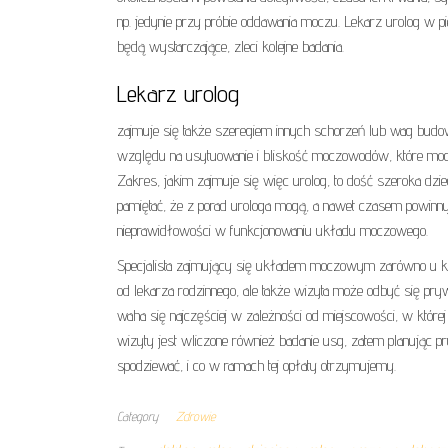
np. jedynie przy próbie oddawania moczu. Lekarz urolog w pie
będą wystarczające, zleci kolejne badania.
Lekarz urolog
zajmuje się także szeregiem innych schorzeń lub wag bu
względu na usytuowanie i bliskość moczowodów, które mog
Zakres, jakim zajmuje się więc urolog, to dość szeroka dzi
pamiętać, że z porad urologa mogą, a nawet czasem powinny 
nieprawidłowości w funkcjonowaniu układu moczowego.
Specjalista zajmujący się układem moczowym zarówno u kob
od lekarza rodzinnego, ale także wizyta może odbyć się prywa
waha się najczęściej w zależności od miejscowości, w której
wizyty jest wliczone również badanie usg, zatem planując pr
spodziewać, i co w ramach tej opłaty otrzymujemy.
Category
Zdrowie