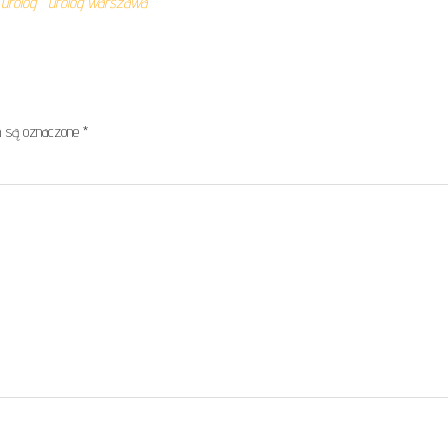
 urolog
urolog warszawa
 są oznaczone
*