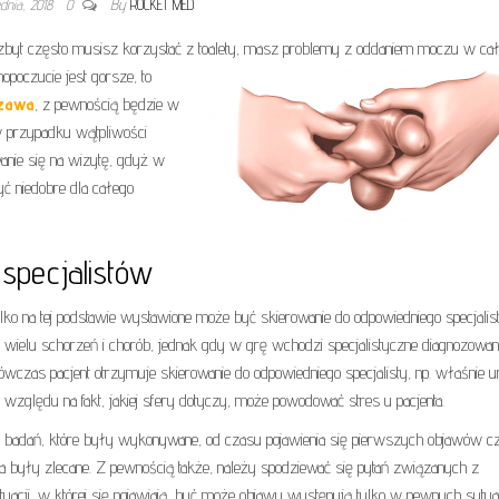
dnia, 2018
0
By
ROCKET MED
 zbyt często musisz korzystać z toalety, masz problemy z oddaniem moczu w cał
opoczucie jest gorsze, to
szawa
, z pewnością będzie w
w przypadku wątpliwości
anie się na wizytę, gdyż w
 niedobre dla całego
specjalistów
tylko na tej podstawie wystawione może być skierowanie do odpowiedniego specjalist
wielu schorzeń i chorób, jednak gdy w grę wchodzi specjalistyczne diagnozowani
wczas pacjent otrzymuje skierowanie do odpowiedniego specjalisty, np. właśnie ur
e względu na fakt, jakiej sfery dotyczy, może powodować stres u pacjenta.
i badań, które były wykonywane, od czasu pojawienia się pierwszych objawów c
ia były zlecane. Z pewnością także, należy spodziewać się pytań związanych z
sytuacji, w której się pojawiają, być może objawy występują tylko w pewnych sytu