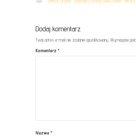
doktor urolog
dziecięcy urolog warszawa
lekarz
Tags
Dodaj komentarz
Twój adres e-mail nie zostanie opublikowany.
Wymagane pola
Komentarz
*
Nazwa
*