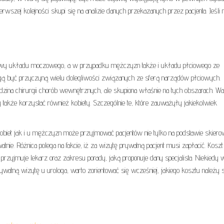
rwszej kolejności skupi się na analizie danych przekazanych przez pacjenta. Jeśli n
dowy układu moczowego, a w przypadku mężczyzn także i układu płciowego ze
ą być przyczyną wielu dolegliwości związanych ze sferą narządów płciowych.
edzina chirurgii chorób wewnętrznych, ale skupiona właśnie na tych obszarach. Wa
także korzystać również kobiety. Szczególnie te, które zauważyły jakiekolwiek
iet jak i u mężczyzn może przyjmować pacjentów nie tylko na podstawie skiero
tnie. Różnica polega na fakcie, iż za wizytę prywatną pacjent musi zapłacić. Koszt
 przyjmuje lekarz oraz zakresu porady, jaką proponuje dany specjalista. Niekiedy 
ywatną wizytę u urologa, warto zorientować się wcześniej, jakiego kosztu należy s