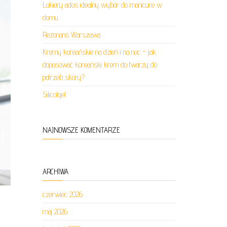
Lakiery ados idealny wybór do manicure w
domu
Rezonans Warszawa
Kremy koreańskie na dzień i na noc – jak
dopasować koreański krem do twarzy do
potrzeb skóry?
Silicolgel
NAJNOWSZE KOMENTARZE
ARCHIWA
czerwiec 2026
maj 2026