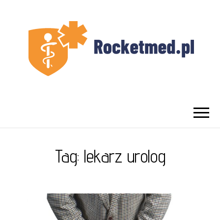
UROLOG
Najlepszy Urolog Prywatnie Warszawa
WARSZAWA
Tag:
lekarz urolog