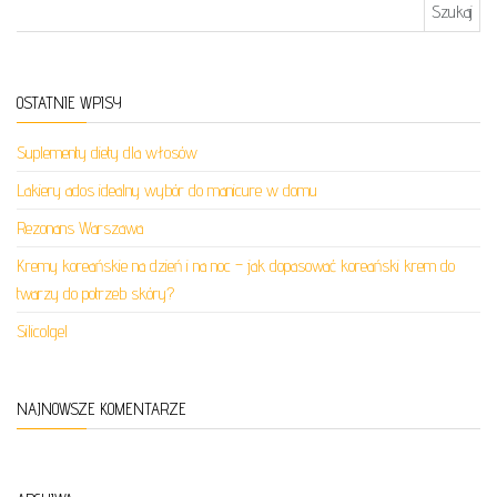
Szukaj:
OSTATNIE WPISY
Suplementy diety dla włosów
Lakiery ados idealny wybór do manicure w domu
Rezonans Warszawa
Kremy koreańskie na dzień i na noc – jak dopasować koreański krem do
twarzy do potrzeb skóry?
Silicolgel
NAJNOWSZE KOMENTARZE