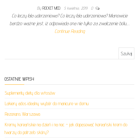
By
ROCKET MED
5 kwietnia, 2019
0
Co leczy fala uderzeniowa? Co leczy fala uderzeniowa? Mianowicie
bardzo ważne jest, iż odpowiada ona nie tylko za zwalczenie bólu,…
Continue Reading
Szukaj:
OSTATNIE WPISY
Suplementy diety dla włosów
Lakiery ados idealny wybór do manicure w domu
Rezonans Warszawa
Kremy koreańskie na dzień i na noc – jak dopasować koreański krem do
twarzy do potrzeb skóry?