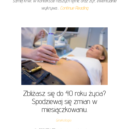
samej krwi, w kontekście naszych tętnic oraz żył, ewentualnie
wykrywa…
Continue Reading
Zbliżasz się do 40 roku życia?
Spodziewaj się zmian w
miesiączkowaniu.
Ginekologia