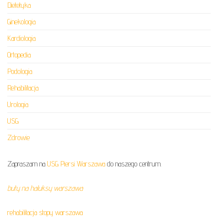
Dietetyka
Ginekologia
Kardiologia
Ortopedia
Podologia
Rehabilitacja
Urologia
USG
Zdrowie
Zapraszam na
USG Piersi Warszawa
do naszego centrum.
buty na haluksy warszawa
rehabilitacja stopy warszawa