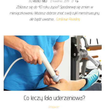
By
ROCKET MED
12 kwietnia, 2019
0
Zbliżasz się do 40 roku życia? Spodziewaj się zmian w
miesiączkowaniu. Możesz dobrze znać swój cykl menstruacyjny,
ale bądź uważna…
Continue Reading
Co leczy fala uderzeniowa?
Ortopedia