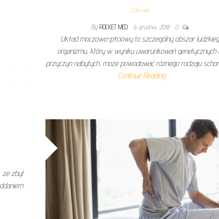
Zdrowie
By
ROCKET MED
6 grudnia, 2018
0
Układ moczowo-płciowy to szczególny obszar ludzkie
organizmu, który w wyniku uwarunkowań genetycznych 
przyczyn nabytych, może powodować różnego rodzaju schor
Continue Reading
, ze zbyt
oddaniem