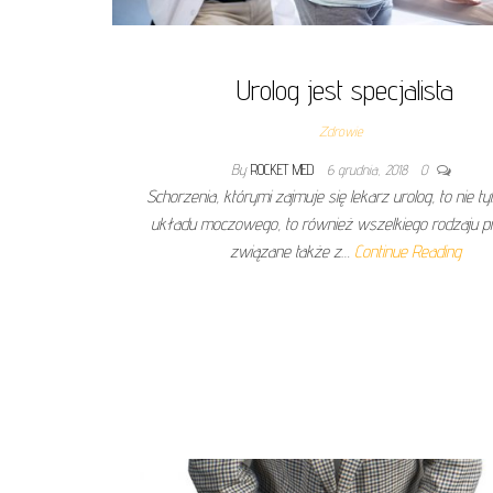
Urolog jest specjalista
Zdrowie
By
ROCKET MED
6 grudnia, 2018
0
Schorzenia, którymi zajmuje się lekarz urolog, to nie ty
układu moczowego, to również wszelkiego rodzaju p
związane także z…
Continue Reading