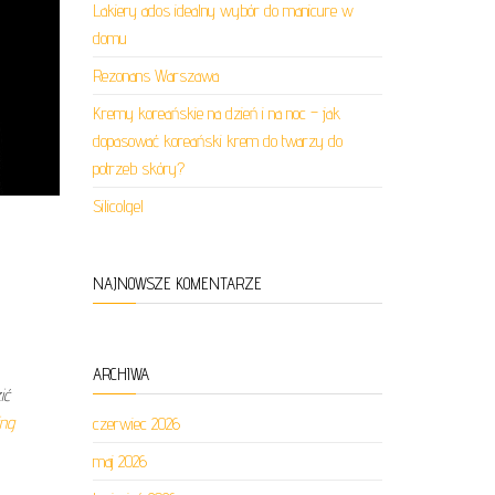
Lakiery ados idealny wybór do manicure w
domu
Rezonans Warszawa
Kremy koreańskie na dzień i na noc – jak
dopasować koreański krem do twarzy do
potrzeb skóry?
Silicolgel
NAJNOWSZE KOMENTARZE
ARCHIWA
ić
ing
czerwiec 2026
maj 2026