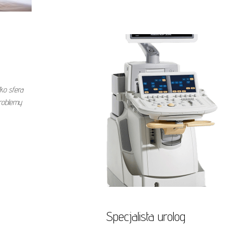
lko sfera
roblemy
Specjalista urolog