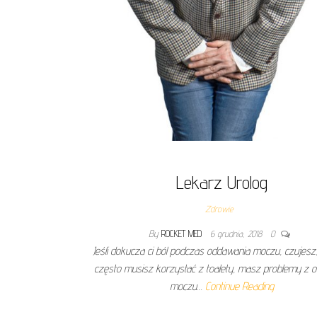
Lekarz Urolog
Zdrowie
By
ROCKET MED
6 grudnia, 2018
0
Jeśli dokucza ci ból podczas oddawania moczu, czujesz
często musisz korzystać z toalety, masz problemy z 
moczu…
Continue Reading