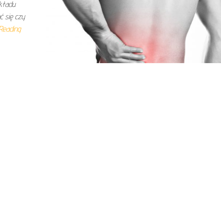
układu
 się czy
Reading