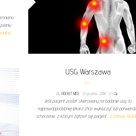
omniano,
ystaniu
eading
USG Warszawa
USG
By
ROCKET MED
12 grudnia, 2018
0
Jeśli pacjent został skierowany na badanie usg, to
najprawdopodobniej lekarz chce wykluczyć lub potwierdz
schorzenie, z którym zgłosił się pacjent.…
Continue Read