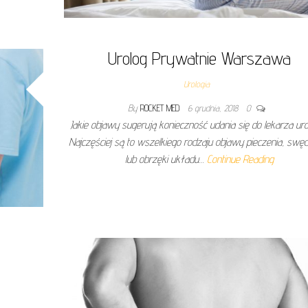
Urolog Prywatnie Warszawa
Urologia
By
ROCKET MED
6 grudnia, 2018
0
Jakie objawy sugerują konieczność udania się do lekarza ur
Najczęściej są to wszelkiego rodzaju objawy pieczenia, swę
lub obrzęki układu…
Continue Reading