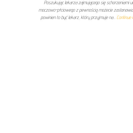
Poszukując lekarza zajmującego się schorzeniami 
moczowo-płciowego z pewnością możecie zastanawiać
powinien to być lekarz, który przyjmuje na…
Continue 