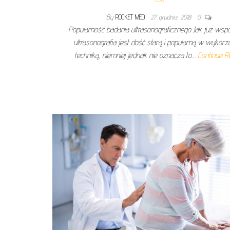
By
ROCKET MED
27 grudnia, 2018
0
Popularność badania ultrasonograficznego Jak już wsp
ultrasonografia jest dość starą i popularną w wykorz
techniką, niemniej jednak nie oznacza to…
Continue R