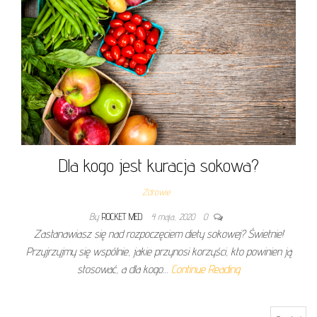
Dla kogo jest kuracja sokowa?
Zdrowie
By
ROCKET MED
4 maja, 2020
0
Zastanawiasz się nad rozpoczęciem diety sokowej? Świetnie!
Przyjrzyjmy się wspólnie, jakie przynosi korzyści, kto powinien ją
stosować, a dla kogo…
Continue Reading
Szukaj: