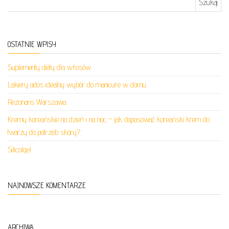
OSTATNIE WPISY
Suplementy diety dla włosów
Lakiery ados idealny wybór do manicure w domu
Rezonans Warszawa
Kremy koreańskie na dzień i na noc – jak dopasować koreański krem do
twarzy do potrzeb skóry?
Silicolgel
NAJNOWSZE KOMENTARZE
ARCHIWA