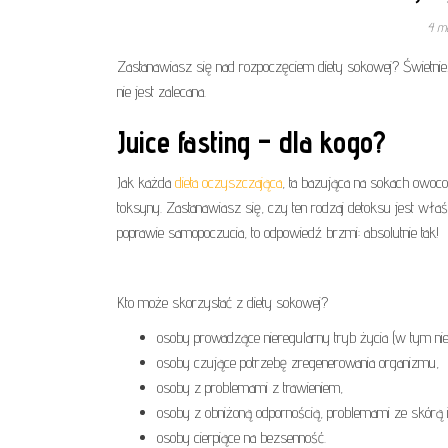
4 m
Zastanawiasz się nad rozpoczęciem diety sokowej? Świetnie! 
nie jest zalecana.
Juice fasting – dla kogo?
Jak każda
dieta oczyszczająca
, ta bazująca na sokach owo
toksyny. Zastanawiasz się, czy ten rodzaj detoksu jest właśc
poprawie samopoczucia, to odpowiedź brzmi: absolutnie tak!
Kto może skorzystać z diety sokowej?
osoby prowadzące nieregularny tryb życia (w tym nie
osoby czujące potrzebę zregenerowania organizmu,
osoby z problemami z trawieniem,
osoby z obniżoną odpornością, problemami ze skórą 
osoby cierpiące na bezsenność.