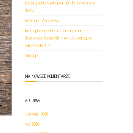
Lakiery ados idealny wybór do manicure w
domu
Rezonans Warszawa
Kremy koreańskie na dzień i na noc – jak
dopasować koreański krem do twarzy do
potrzeb skóry?
Silicolgel
NAJNOWSZE KOMENTARZE
ARCHIWA
czerwiec 2026
maj 2026