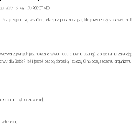
aja, 2020
0
By
ROCKET MED
Przyjrzyjmy się wspólnie, jakie przynosi korzyści, kto powinien ją stosować, a d
cowo-warzywnych jest polecana wtedy, gdy chcemy usunąć z organizmu zalegają
iwy dla Ciebie? Jeśli jesteś osobą dorosłą i zależy Ci na oczyszczeniu organizmu 
regularny tryb odżywiania),
i włosami,