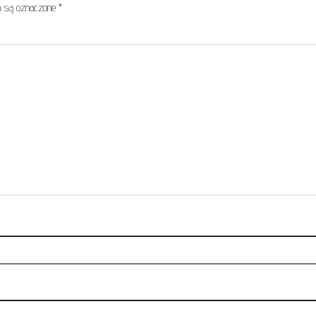
 są oznaczone
*