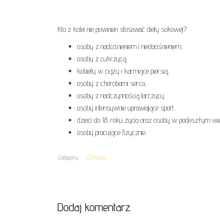
Kto z kolei nie powinien stosować diety sokowej?
osoby z nadciśnieniem i niedociśnieniem,
osoby z cukrzycą,
kobiety w ciąży i karmiące piersią,
osoby z chorobami serca,
osoby z nadczynnością tarczycy,
osoby intensywnie uprawiające sport,
dzieci do 18. roku życia oraz osoby w podeszłym wi
osoby pracujące fizycznie.
Category
Zdrowie
Dodaj komentarz