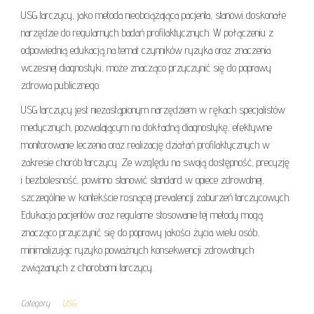
USG tarczycy, jako metoda nieobciążająca pacjenta, stanowi doskonałe
narzędzie do regularnych badań profilaktycznych. W połączeniu z
odpowiednią edukacją na temat czynników ryzyka oraz znaczenia
wczesnej diagnostyki, może znacząco przyczynić się do poprawy
zdrowia publicznego.
USG tarczycy jest niezastąpionym narzędziem w rękach specjalistów
medycznych, pozwalającym na dokładną diagnostykę, efektywne
monitorowanie leczenia oraz realizację działań profilaktycznych w
zakresie chorób tarczycy. Ze względu na swoją dostępność, precyzję
i bezbolesność, powinno stanowić standard w opiece zdrowotnej,
szczególnie w kontekście rosnącej prevalencji zaburzeń tarczycowych.
Edukacja pacjentów oraz regularne stosowanie tej metody mogą
znacząco przyczynić się do poprawy jakości życia wielu osób,
minimalizując ryzyko poważnych konsekwencji zdrowotnych
związanych z chorobami tarczycy.
Category
USG