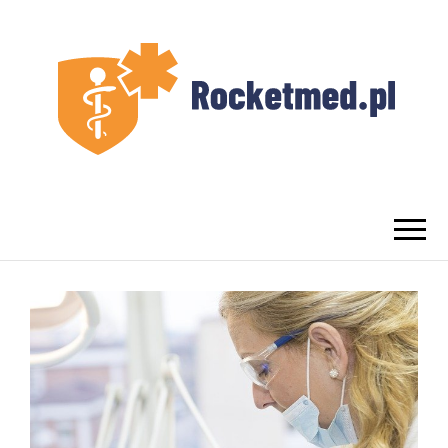
UROLOG
Najlepszy Urolog Prywatnie Warszawa
WARSZAWA