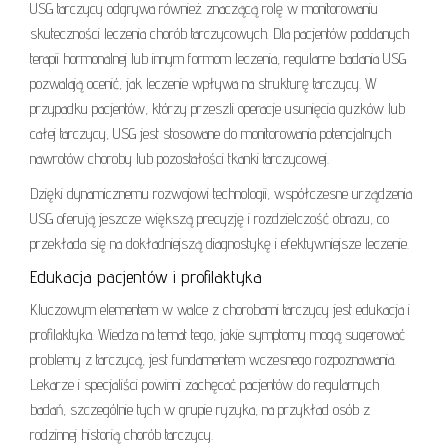
USG tarczycy odgrywa również znaczącą rolę w monitorowaniu
skuteczności leczenia chorób tarczycowych. Dla pacjentów poddanych
terapii hormonalnej lub innym formom leczenia, regularne badania USG
pozwalają ocenić, jak leczenie wpływa na strukturę tarczycy. W
przypadku pacjentów, którzy przeszli operacje usunięcia guzków lub
całej tarczycy, USG jest stosowane do monitorowania potencjalnych
nawrotów choroby lub pozostałości tkanki tarczycowej.
Dzięki dynamicznemu rozwojowi technologii, współczesne urządzenia
USG oferują jeszcze większą precyzję i rozdzielczość obrazu, co
przekłada się na dokładniejszą diagnostykę i efektywniejsze leczenie.
Edukacja pacjentów i profilaktyka
Kluczowym elementem w walce z chorobami tarczycy jest edukacja i
profilaktyka. Wiedza na temat tego, jakie symptomy mogą sugerować
problemy z tarczycą, jest fundamentem wczesnego rozpoznawania.
Lekarze i specjaliści powinni zachęcać pacjentów do regularnych
badań, szczególnie tych w grupie ryzyka, na przykład osób z
rodzinnej historią chorób tarczycy.