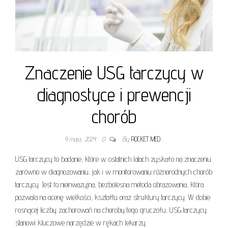
Znaczenie USG tarczycy w
diagnostyce i prewencji
chorób
9 maja, 2024
0
By
ROCKET MED
USG tarczycy to badanie, które w ostatnich latach zyskało na znaczeniu
zarówno w diagnozowaniu, jak i w monitorowaniu różnorodnych chorób
tarczycy. Jest to nieinwazyjna, bezbolesna metoda obrazowania, która
pozwala na ocenę wielkości, kształtu oraz struktury tarczycy. W dobie
rosnącej liczby zachorowań na choroby tego gruczołu, USG tarczycy
stanowi kluczowe narzędzie w rękach lekarzy.