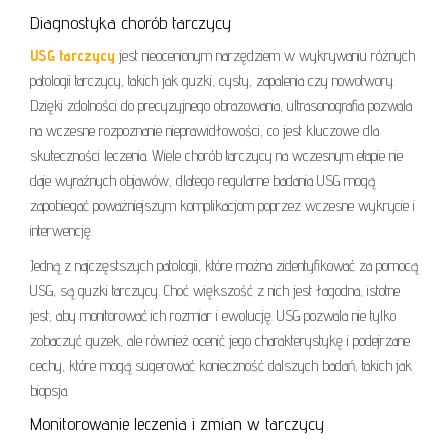
Diagnostyka chorób tarczycy
USG tarczycy
jest nieocenionym narzędziem w wykrywaniu różnych
patologii tarczycy, takich jak guzki, cysty, zapalenia czy nowotwory.
Dzięki zdolności do precyzyjnego obrazowania, ultrasonografia pozwala
na wczesne rozpoznanie nieprawidłowości, co jest kluczowe dla
skuteczności leczenia. Wiele chorób tarczycy na wczesnym etapie nie
daje wyraźnych objawów, dlatego regularne badania USG mogą
zapobiegać poważniejszym komplikacjom poprzez wczesne wykrycie i
interwencję.
Jedną z najczęstszych patologii, które można zidentyfikować za pomocą
USG, są guzki tarczycy. Choć większość z nich jest łagodna, istotne
jest, aby monitorować ich rozmiar i ewolucję. USG pozwala nie tylko
zobaczyć guzek, ale również ocenić jego charakterystykę i podejrzane
cechy, które mogą sugerować konieczność dalszych badań, takich jak
biopsja.
Monitorowanie leczenia i zmian w tarczycy