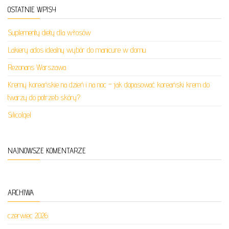
OSTATNIE WPISY
Suplementy diety dla włosów
Lakiery ados idealny wybór do manicure w domu
Rezonans Warszawa
Kremy koreańskie na dzień i na noc – jak dopasować koreański krem do
twarzy do potrzeb skóry?
Silicolgel
NAJNOWSZE KOMENTARZE
ARCHIWA
czerwiec 2026