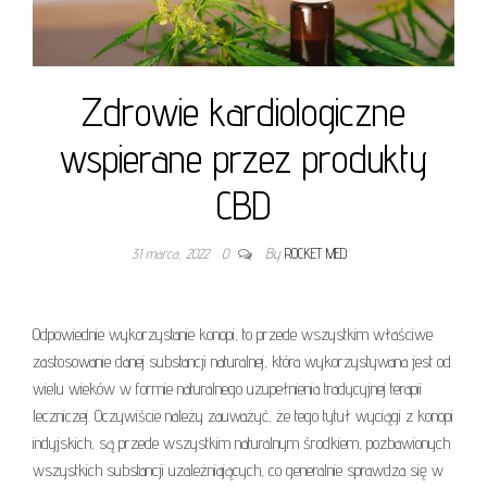
Zdrowie kardiologiczne
wspierane przez produkty
CBD
31 marca, 2022
0
By
ROCKET MED
Odpowiednie wykorzystanie konopi, to przede wszystkim właściwe
zastosowanie danej substancji naturalnej, która wykorzystywana jest od
wielu wieków w formie naturalnego uzupełnienia tradycyjnej terapii
leczniczej. Oczywiście należy zauważyć, że tego tytuł wyciągi z konopi
indyjskich, są przede wszystkim naturalnym środkiem, pozbawionych
wszystkich substancji uzależniających, co generalnie sprawdza się w