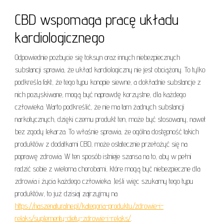
CBD wspomaga pracę układu
kardiologicznego
Odpowiednie pozbycie się toksyn oraz innych niebezpiecznych
substancji sprawia, że układ kardiologiczny nie jest obciążony. To tylko
podkreśla fakt, że tego typu konopie siewne, a dokładnie substancje z
nich pozyskiwane, mogą być naprawdę korzystne, dla każdego
człowieka. Warto podkreślić, że nie ma tam żadnych substancji
narkotycznych, dzięki czemu produkt ten, może być stosowany, nawet
bez zgody lekarza. To właśnie sprawia, że ogólna dostępność takich
produktów z dodatkami CBD, może ostatecznie przełożyć się na
poprawę zdrowia. W ten sposób istnieje szansa na to, aby w pełni
radzić sobie z wieloma chorobami, które mogą być niebezpieczne dla
zdrowia i życia każdego człowieka. Jeśli więc szukamy tego typu
produktów, to już dzisiaj zajrzyjmy na
https://naszenaturalne.pl/kategoria-produktu/zdrowie-i-
relaks/suplementy-diety-zdrowie-i-relaks/
.