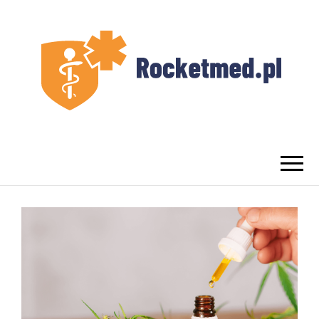
UROLOG
Najlepszy Urolog Prywatnie Warszawa
WARSZAWA