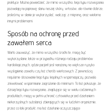
praktyce. Można powiedzieć, że mimo wszystko, tego typu rozwiązania
pozwalają na poprawę stanu naszej skóry, włosów, ale równie dobrze,
jesteśmy w stanie je wykorzystać, walcząc z migreną, oraz wieloma
innymi problemami.
Sposób na ochronę przed
zawałem serca
Warto zauważyć, że mimo wszystko środki te, mogą być
wykorzystane, także w przypadku różnego rodzaju problemów
kardiologicznych, gdzie pacjent jest narażony na większe ryzyko
wystąpienia zawału czy też chorób wieńcowych. Z pewnością
regularne stosowanie tego typu legalnych wspomagaczy, pozwala
zniwelować wspomniane zagrożenie do minimum. To też pokazuje, że
dzisiaj tego typu rozwiązania, znajdujące się w wielu codziennych
produktach, mogą w pełni uchronić człowieka przed działaniem
niekorzystnych substancji zbierających się w ludzkim organizmie,
przez co taki produkt, ma też działanie oczyszczające.