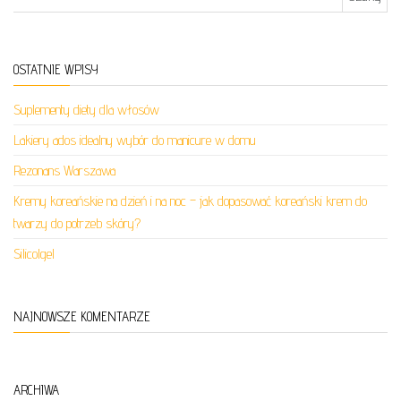
OSTATNIE WPISY
Suplementy diety dla włosów
Lakiery ados idealny wybór do manicure w domu
Rezonans Warszawa
Kremy koreańskie na dzień i na noc – jak dopasować koreański krem do
twarzy do potrzeb skóry?
Silicolgel
NAJNOWSZE KOMENTARZE
ARCHIWA