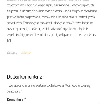
znacząco wpłynąć na jakość życia, szczególnie u osób aktywnych
fizycznie. Kluczem do skutecznego radzenia sobie z tym schorzeniem
jest wczesne rozpoznanie, odpowiednie leczenie oraz systematyczna
rehabilitacja. Pamiętając o prewencji i dbając o prawidłową technikę
oraz regenerację, możemy zminimalizować ryzyko wystąpienia
zapalenia ścięgna Achillesa i cieszyć się aktywnym trybem życia bez
bólu.
Category
Zdrowie
Dodaj komentarz
Twój adres e-mail nie zostanie opublikowany.
Wymagane pola są
oznaczone
*
Komentarz
*