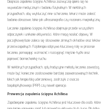
Diagnoza zapalenia ścięgna Achillesa zazwyczaj opiera się na
wywiadzie medycznym i badaniu fizykalnym. W niektórych
przypadkach, aby wykluczyć inne schorzenia, lekarz może zalecić
badania obrazowe, takie jak ultrasonografia czy rezonans magnetyczny.
Leczenie zapalenia ścięgna Achillesa obejmuje przede wszystkim
odpoczynek i unikanie aktywności, które mogą nasilać objawy. W
początkowej fazie zaleca się stosowanie zimnych okładów oraz leków
przeciwzapalnych. Fizjoterapia odgrywa kluczową rolę w procesie
leczenia, pomagając wzmocnić i rozciągnąć mięśnie łydki oraz
poprawić biomechanikę ruchu.
W niektórych przypadkach, gdy tradycyjne metody leczenia zawodzą,
może być konieczne zastosowanie bardziej zaawansowanych technik,
takich jak terapia falą uderzeniową, zastrzyki z osocza
bogatopłytkowego (PRP) czy nawet operacja.
Prewencja zapalenia ścięgna Achillesa
Zapobieganie zapaleniu ścięgna Achillesa jest kluczowe dla osób, które
regularnie uprawiają sport lub prowadzą aktywny tryb życia. Oto kilka