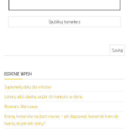
Szukaj:
OSTATNIE WPISY
Suplementy diety dla włosów
Lakiery ados idealny wybór do manicure w domu
Rezonans Warszawa
Kremy koreańskie na dzień i na noc – jak dopasować koreański krem do
twarzy do potrzeb skóry?