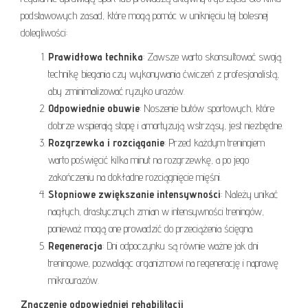
podstawowych zasad, które mogą pomóc w uniknięciu tej bolesnej
dolegliwości:
Prawidłowa technika
: Zawsze warto skonsultować swoją
technikę biegania czy wykonywania ćwiczeń z profesjonalistą,
aby zminimalizować ryzyko urazów.
Odpowiednie obuwie
: Noszenie butów sportowych, które
dobrze wspierają stopę i amortyzują wstrząsy, jest niezbędne.
Rozgrzewka i rozciąganie
: Przed każdym treningiem
warto poświęcić kilka minut na rozgrzewkę, a po jego
zakończeniu na dokładne rozciągnięcie mięśni.
Stopniowe zwiększanie intensywności
: Należy unikać
nagłych, drastycznych zmian w intensywności treningów,
ponieważ mogą one prowadzić do przeciążenia ścięgna.
Regeneracja
: Dni odpoczynku są równie ważne jak dni
treningowe, pozwalając organizmowi na regenerację i naprawę
mikrourazów.
Znaczenie odpowiedniej rehabilitacji