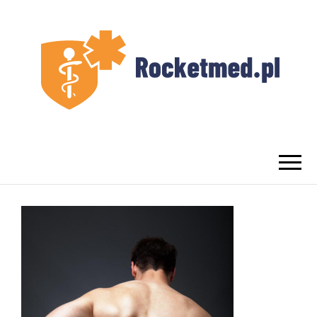
UROLOG
Najlepszy Urolog Prywatnie Warszawa
WARSZAWA