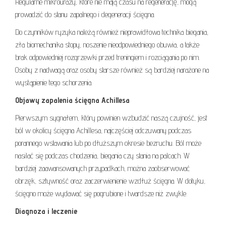
Regularne mikrourazy, które nie mają czasu na regenerację, mogą
prowadzić do stanu zapalnego i degeneracji ścięgna.
Do czynników ryzyka należą również nieprawidłowa technika biegania,
zła biomechanika stopy, noszenie nieodpowiedniego obuwia, a także
brak odpowiedniej rozgrzewki przed treningiem i rozciągania po nim.
Osoby z nadwagą oraz osoby starsze również są bardziej narażone na
wystąpienie tego schorzenia.
Objawy zapalenia ścięgna Achillesa
Pierwszym sygnałem, który powinien wzbudzić naszą czujność, jest
ból w okolicy ścięgna Achillesa, najczęściej odczuwany podczas
porannego wstawania lub po dłuższym okresie bezruchu. Ból może
nasilać się podczas chodzenia, biegania czy stania na palcach. W
bardziej zaawansowanych przypadkach, można zaobserwować
obrzęk, sztywność oraz zaczerwienienie wzdłuż ścięgna. W dotyku,
ścięgno może wydawać się pogrubione i twardsze niż zwykle.
Diagnoza i leczenie