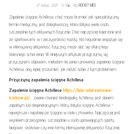
27 lutego, 2025
0
By
ROCKET MED
Zapalenie ścięgna Achillesa, choć może brzmieć jak specjalistyczny
termin medyczny, jest dolegliwością, która dotyka wiele osób,
szczególnie tych aktywnych fizycznie. Choć najczęściej kojarzone jest
ze sportowcami, w rzeczywistości każdy, kto regularnie angażuje się
w intensywną aktywność fizyczną, może stać się ofiarą tego
bolesnego schorzenia. W niniejszym artykule przyjrzymy się
przyczynom, objawom, metodom leczenia i prewencji zapalenia ścięgna
Achillesa, aby lepiej zrozumieć, jak radzić sobie z tym problemem.
Przyczyny zapalenia ścięgna Achillesa
Zapalenie ścięgna Achillesa
https://fala-uderzeniowa-
krakow.pl/
, zwane również tendinopatią Achillesa, jest stanem
zapalnym lub degeneracyjnym, który dotyka ścięgno Achillesa –
największe i najsilniejsze ścięgno w ciele człowieka. Najczęściej jest
wynikiem przeciążenia, szczególnie u osób uprawiających sporty
biegowe, skokowe czy inne formy intensywnej aktywności fizycznej.