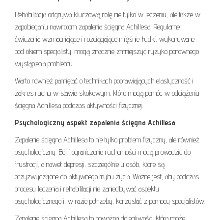
Rehabilitacja odgrywa kluczową rolę nie tylko w leczeniu, ale także w
zapobieganiu nawrotom zapalenia ścięgna Achillesa. Regularne
ćwiczenia wzmacniające i rozciągające mięśnie łydki, wykonywane
pod okiem specjalisty, mogą znacznie zmniejszyć ryzyko ponownego
wystąpienia problemu.
Warto również pamiętać o technikach poprawiających elastyczność i
zakres ruchu w stawie skokowym, które mogą pomóc w odciążeniu
ścięgna Achillesa podczas aktywności fizycznej.
Psychologiczny aspekt zapalenia ścięgna Achillesa
Zapalenie ścięgna Achillesa to nie tylko problem fizyczny, ale również
psychologiczny. Ból i ograniczenie ruchomości mogą prowadzić do
frustracji, a nawet depresji, szczególnie u osób, które są
przyzwyczajone do aktywnego trybu życia. Ważne jest, aby podczas
procesu leczenia i rehabilitacji nie zaniedbywać aspektu
psychologicznego i, w razie potrzeby, korzystać z pomocy specjalistów.
Zapalenie ścięgna Achillesa to poważna dolegliwość, która może