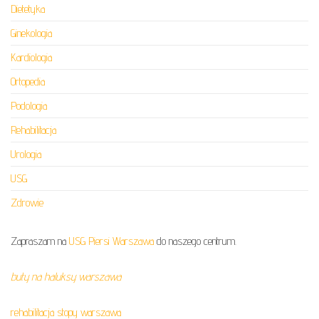
Dietetyka
Ginekologia
Kardiologia
Ortopedia
Podologia
Rehabilitacja
Urologia
USG
Zdrowie
Zapraszam na
USG Piersi Warszawa
do naszego centrum.
buty na haluksy warszawa
rehabilitacja stopy warszawa