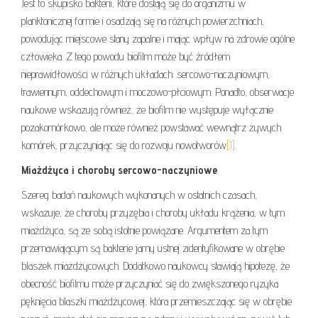
Jest to skupisko bakterii, które dostają się do organizmu w
planktonicznej formie i osadzają się na różnych powierzchniach,
powodując miejscowe stany zapalne i mając wpływ na zdrowie ogólne
człowieka. Z tego powodu biofilm może być źródłem
nieprawidłowości w różnych układach: sercowo-naczyniowym,
trawiennym, oddechowym i moczowo-płciowym. Ponadto, obserwacje
naukowe wskazują również, że biofilm nie występuje wyłącznie
pozakomórkowo, ale może również powstawać wewnątrz żywych
komórek, przyczyniając się do rozwoju nowotworów
[1]
.
Miażdżyca i choroby sercowo-naczyniowe
Szereg badań naukowych wykonanych w ostatnich czasach,
wskazuje, że choroby przyzębia i choroby układu krążenia, w tym
miażdżyca, są ze sobą istotnie powiązane. Argumentem za tym
przemawiającym są bakterie jamy ustnej zidentyfikowane w obrębie
blaszek miażdżycowych. Dodatkowo naukowcy stawiają hipotezę, że
obecność biofilmu może przyczyniać się do zwiększonego ryzyka
pęknięcia blaszki miażdżycowej, która przemieszczając się w obrębie