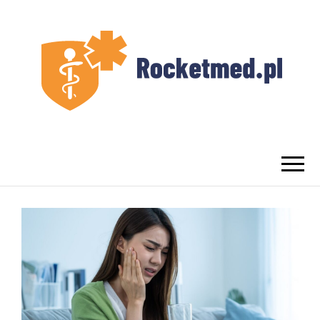
UROLOG
Najlepszy Urolog Prywatnie Warszawa
WARSZAWA