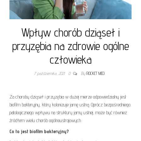
Wpływ chorób dziąseł i
przyzębia na zdrowie ogólne
człowieka
7 października, 2021
0
By
ROCKET MED
Za choroby dziąseł i przyzębia w dużej mierze odpowiedzialny jest
biofilm bakteryjny, który kolonizuje jamę ustną. Oprócz bezpośredniego,
patologicznego wpływu na struktury jamy ustnej, może być również
źródłem wielu chorób ogólnoustrojowych.
Co to jest biofilm bakteryjny?