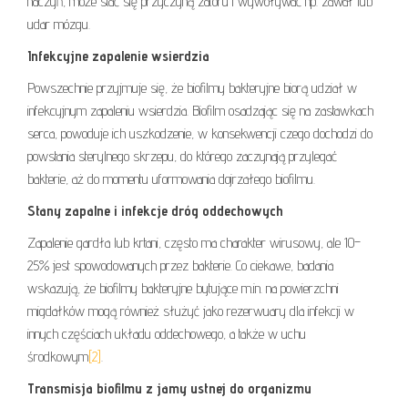
naczyń, może stać się przyczyną zatoru i wywoływać np. zawał lub
udar mózgu.
Infekcyjne zapalenie wsierdzia
Powszechnie przyjmuje się, że biofilmy bakteryjne biorą udział w
infekcyjnym zapaleniu wsierdzia. Biofilm osadzając się na zastawkach
serca, powoduje ich uszkodzenie, w konsekwencji czego dochodzi do
powstania sterylnego skrzepu, do którego zaczynają przylegać
bakterie, aż do momentu uformowania dojrzałego biofilmu.
Stany zapalne i infekcje dróg oddechowych
Zapalenie gardła lub krtani, często ma charakter wirusowy, ale 10–
25% jest spowodowanych przez bakterie. Co ciekawe, badania
wskazują, że biofilmy bakteryjne bytujące m.in. na powierzchni
migdałków mogą również służyć jako rezerwuary dla infekcji w
innych częściach układu oddechowego, a także w uchu
środkowym
[2]
.
Transmisja biofilmu z jamy ustnej do organizmu