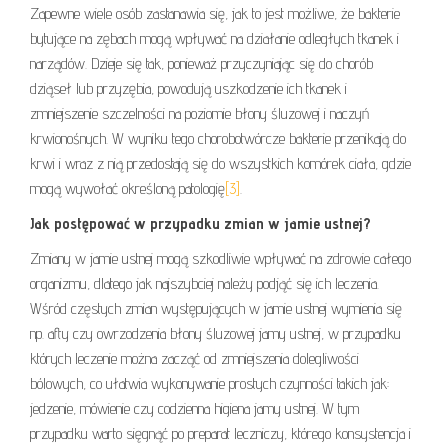
Zapewne wiele osób zastanawia się, jak to jest możliwe, że bakterie
bytujące na zębach mogą wpływać na działanie odległych tkanek i
narządów. Dzieje się tak, ponieważ przyczyniając się do chorób
dziąseł lub przyzębia, powodują uszkodzenie ich tkanek i
zmniejszenie szczelności na poziomie błony śluzowej i naczyń
krwionośnych. W wyniku tego chorobotwórcze bakterie przenikają do
krwi i wraz z nią przedostają się do wszystkich komórek ciała, gdzie
mogą wywołać określoną patologię
[3]
.
Jak postępować w przypadku zmian w jamie ustnej?
Zmiany w jamie ustnej mogą szkodliwie wpływać na zdrowie całego
organizmu, dlatego jak najszybciej należy podjąć się ich leczenia.
Wśród częstych zmian występujących w jamie ustnej wymienia się
np. afty czy owrzodzenia błony śluzowej jamy ustnej, w przypadku
których leczenie można zacząć od zmniejszenia dolegliwości
bólowych, co ułatwia wykonywanie prostych czynności takich jak:
jedzenie, mówienie czy codzienna higiena jamy ustnej. W tym
przypadku warto sięgnąć po preparat leczniczy, którego konsystencja i