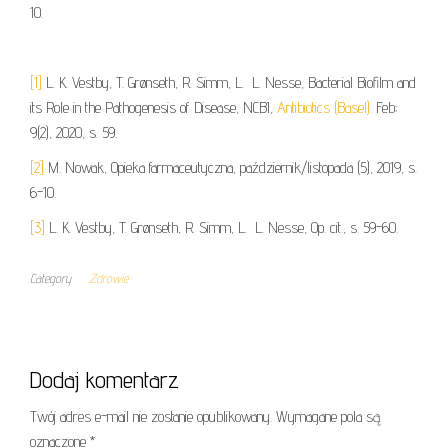
10.
[1]
L. K. Vestby, T. Grønseth, R. Simm, L. L. Nesse, Bacterial Biofilm and
its Role in the Pathogenesis of Disease, NCBI,
Antibiotics (Basel).
Feb;
9(2), 2020, s. 59.
[2]
M. Nowak, Opieka farmaceutyczna, październik/listopada (5), 2019, s.
6-10.
[3]
L. K. Vestby, T. Grønseth, R. Simm, L. L. Nesse, Op. cit., s. 59-60.
Category
Zdrowie
Dodaj komentarz
Twój adres e-mail nie zostanie opublikowany.
Wymagane pola są
oznaczone
*