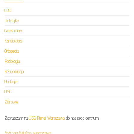
CBD
Dietetyka
Ginekologia
Kardiologia
Ortopedia
Podologia
Rehabilitacja
Urologia
USG
Zdrowie
Zapraszam na
USG Piersi Warszawa
do naszego centrum.
buty na haluksy warszawa