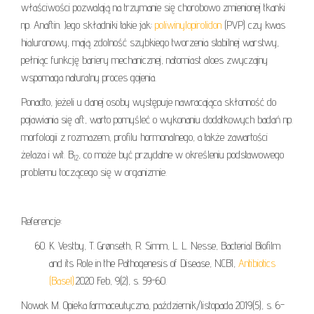
właściwości pozwalają na trzymanie się chorobowo zmienionej tkanki
np. Anaftin. Jego składniki takie jak:
poliwinylopirolidon
(PVP) czy kwas
hialuronowy, mają zdolność szybkiego tworzenia stabilnej warstwy,
pełniąc funkcję bariery mechanicznej, natomiast aloes zwyczajny
wspomaga naturalny proces gojenia.
Ponadto, jeżeli u danej osoby występuje nawracająca skłonność do
pojawiania się aft, warto pomyśleć o wykonaniu dodatkowych badań np.
morfologii z rozmazem, profilu hormonalnego, a także zawartości
żelaza i wit. B
, co może być przydatne w określeniu podstawowego
12
problemu toczącego się w organizmie.
Referencje:
K. Vestby, T. Grønseth, R. Simm, L. L. Nesse, Bacterial Biofilm
and its Role in the Pathogenesis of Disease, NCBI,
Antibiotics
(Basel).
2020 Feb, 9(2), s. 59-60.
Nowak M. Opieka farmaceutyczna, październik/listopada 2019(5), s. 6-