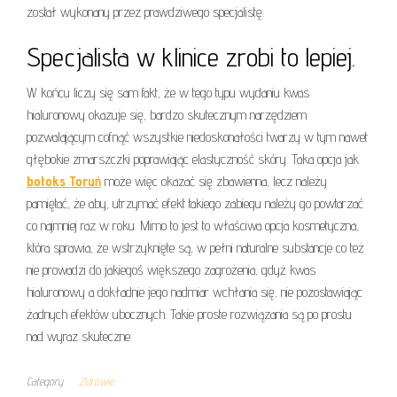
został wykonany przez prawdziwego specjalistę.
Specjalista w klinice zrobi to lepiej.
W końcu liczy się sam fakt, że w tego typu wydaniu kwas
hialuronowy okazuje się, bardzo skutecznym narzędziem
pozwalającym cofnąć wszystkie niedoskonałości twarzy w tym nawet
głębokie zmarszczki poprawiając elastyczność skóry. Taka opcja jak
botoks Toruń
może więc okazać się zbawienna, lecz należy
pamiętać, że aby, utrzymać efekt takiego zabiegu należy go powtarzać
co najmniej raz w roku. Mimo to jest to właściwa opcja kosmetyczna,
która sprawia, że wstrzyknięte są, w pełni naturalne substancje co też
nie prowadzi do jakiegoś większego zagrożenia, gdyż kwas
hialuronowy a dokładnie jego nadmiar wchłania się, nie pozostawiając
żadnych efektów ubocznych. Takie proste rozwiązania są po prostu
nad wyraz skuteczne.
Category
Zdrowie