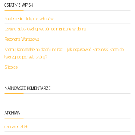
OSTATNIE WPISY
Suplementy diety dla włosów
Lakiery ados idealny wybór do manicure w domu
Rezonans Warszawa
Kremy koreańskie na dzień i na noc – jak dopasować koreański krem do
twarzy do potrzeb skóry?
Silicolgel
NAJNOWSZE KOMENTARZE
ARCHIWA
czerwiec 2026