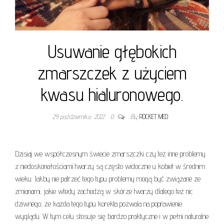
Usuwanie głębokich
zmarszczek z użyciem
kwasu hialuronowego.
29 października, 2022
0
By
ROCKET MED
Dzisiaj we współczesnym świecie zmarszczki czy też inne problemy
z niedoskonałościami twarzy są często widoczne u kobiet w średnim
wieku. Jakby nie patrzeć tego typu problemy mogą być związane ze
zmianami, jakie wtedy zachodzą w skórze twarzy dlatego też nic
dziwnego, że każda tego typu korekta pozwala na poprawienie
wyglądu. W tym celu stosuje się bardzo praktyczne i w pełni naturalne