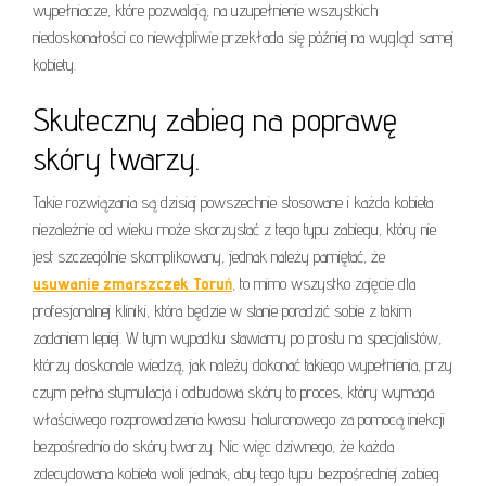
wypełniacze, które pozwalają, na uzupełnienie wszystkich
niedoskonałości co niewątpliwie przekłada się później na wygląd samej
kobiety.
Skuteczny zabieg na poprawę
skóry twarzy.
Takie rozwiązania są dzisiaj powszechnie stosowane i każda kobieta
niezależnie od wieku może skorzystać z tego typu zabiegu, który nie
jest szczególnie skomplikowany, jednak należy pamiętać, że
usuwanie zmarszczek Toruń
, to mimo wszystko zajęcie dla
profesjonalnej kliniki, która będzie w stanie poradzić sobie z takim
zadaniem lepiej. W tym wypadku stawiamy po prostu na specjalistów,
którzy doskonale wiedzą, jak należy dokonać takiego wypełnienia, przy
czym pełna stymulacja i odbudowa skóry to proces, który wymaga
właściwego rozprowadzenia kwasu hialuronowego za pomocą iniekcji
bezpośrednio do skóry twarzy. Nic więc dziwnego, że każda
zdecydowana kobieta woli jednak, aby tego typu bezpośredniej zabieg