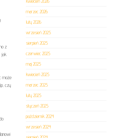
kwiecień 2026
marzec 2026
!
luty 2026
wrzesień 2025
sierpień 2025
no z
czerwiec 2025
 jak
maj 2025
kwiecień 2025
ęc może
marzec 2025
óp, czy
luty 2025
styczeń 2025
październik 2024
do
wrzesień 2024
stanowi
sierpień 2024