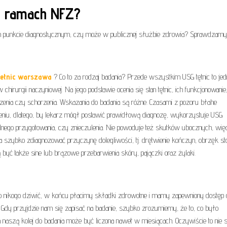
w ramach NFZ?
 punkcie diagnostycznym, czy może w publicznej służbie zdrowia? Sprawdzamy
tetnic warszawa
? Co to za rodzaj badania? Przede wszystkim USG tętnic to jed
irurgii naczyniowej. Na jego podstawie ocenia się stan tętnic, ich funkcjonowanie,
enia czy schorzenia. Wskazania do badania są różne. Czasami z pozoru błahe
u, dlatego, by lekarz mógł postawić prawidłową diagnozę, wykorzystuje USG
cjalnego przygotowania, czy znieczulenia. Nie powoduje też skutków ubocznych, wi
la szybko zdiagnozować przyczynę dolegliwości, tj. drętwienie kończyn, obrzęk st
yć także sine lub brązowe przebarwienia skóry, pajączki oraz żylaki.
to nikogo dziwić, w końcu płacimy składki zdrowotne i mamy zapewniony dostęp 
 Gdy przyjdzie nam się zapisać na badanie, szybko zrozumiemy, że to, co było
 na naszą kolej do badania może być liczona nawet w miesiącach. Oczywiście to nie 