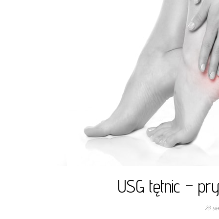
USG tętnic – p
28 si