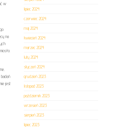
ać w
lipiec 2024
czerwiec 2024
maj 2024
ego
ęcy na
kwiecień 2024
zych
marzec 2024
niosło.
luty 2024
styczeń 2024
ne,
u badań
grudzień 2023
ie jest
listopad 2023
październik 2023
wrzesień 2023
sierpień 2023
lipiec 2023