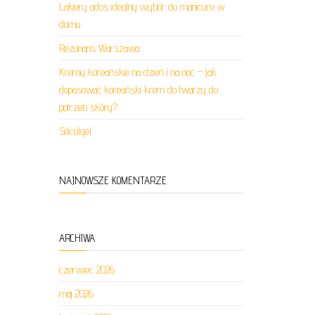
Lakiery ados idealny wybór do manicure w
domu
Rezonans Warszawa
Kremy koreańskie na dzień i na noc – jak
dopasować koreański krem do twarzy do
potrzeb skóry?
Silicolgel
NAJNOWSZE KOMENTARZE
ARCHIWA
czerwiec 2026
maj 2026