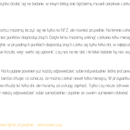
ko dostać się na badanie, w innym faktycznie będziemy musieli cierpliwie czek
końcu możemy leczyć się nie tylko na NFZ, ale również prywatnie. Na terenie cał
wnież punktów diagnostycznych. Dzięki temu możemy uniknąć czekania kilku miesi
ętnic w prywatnych punktach diagnostycznych czeka się tylko kilka dni, w najleps
 koszta, więc warto się upewnić, czy nas na nie stać i ile takie badanie by nas wy
Na to pytanie powinien już każdy odpowiedzieć sobie indywidualnie. Jedno jest pew
 bardzo długie, co oznacza, że można czekać nawet kilka miesięcy. W przypadk
wa dłużej niż kilka dni, ale musimy za usługę zapłacić. Tylko czy nasze zdrowie n
już należy odpowiedzieć sobie samodzielnie i zgodnie ze swoim sumieniem dokonać
wa tętnic prywatnie
warszawa usg