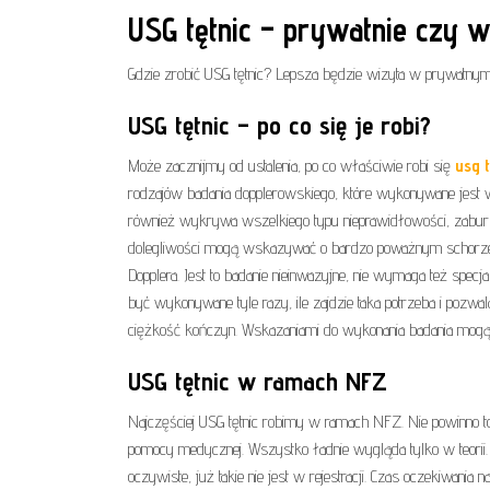
USG tętnic – prywatnie czy 
Gdzie zrobić USG tętnic
? Lepsza będzie wizyta w prywatnym
USG tętnic – po co się je robi?
Może zacznijmy od ustalenia, po co właściwie robi się
usg 
rodzajów badania dopplerowskiego, które wykonywane jest w ch
również wykrywa wszelkiego typu nieprawidłowości, zaburz
dolegliwości mogą wskazywać o bardzo poważnym schorzeni
Dopplera. Jest to badanie nieinwazyjne, nie wymaga też spe
być wykonywane tyle razy, ile zajdzie taka potrzeba i pozwa
ciężkość kończyn. Wskazaniami do wykonania badania mogą b
USG tętnic w ramach NFZ
Najczęściej USG tętnic robimy w ramach NFZ. Nie powinno 
pomocy medycznej. Wszystko ładnie wygląda tylko w teorii.
oczywiste, już takie nie jest w rejestracji. Czas oczekiwania