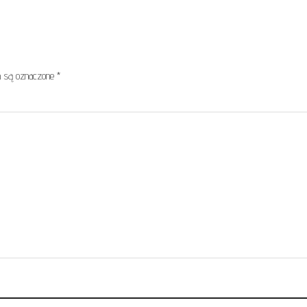
 są oznaczone
*