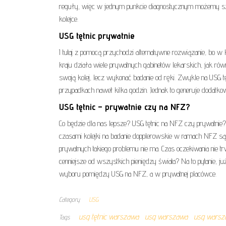
reguły, więc w jednym punkcie diagnostycznym możemy szyb
kolejce.
USG tętnic prywatnie
I tutaj z pomocą przychodzi alternatywne rozwiązanie, bo w 
kraju działa wiele prywatnych gabinetów lekarskich, jak ró
swoją kolej, lecz wykonać badanie od ręki. Zwykle na USG t
przypadkach nawet kilka godzin. Jednak to generuje dodatkowe
USG tętnic – prywatnie czy na NFZ?
Co będzie dla nas lepsze? USG tętnic na NFZ czy prywatnie? 
czasami kolejki na badanie dopplerowskie w ramach NFZ są
prywatnych takiego problemu nie ma. Czas oczekiwania nie tr
cenniejsze od wszystkich pieniędzy świata? Na to pytanie, 
wyboru pomiędzy USG na NFZ, a w prywatnej placówce.
Category
USG
usg tętnic warszawa
usg warszawa
usg warsza
Tags