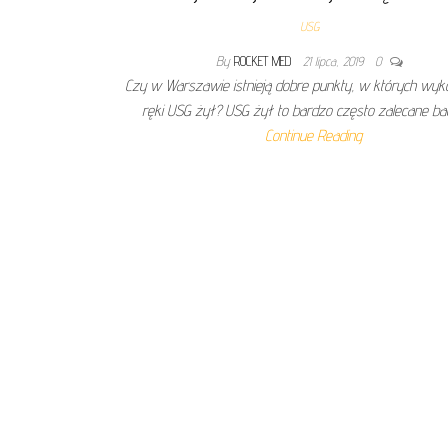
USG
By
ROCKET MED
21 lipca, 2019
0
Czy w Warszawie istnieją dobre punkty, w których wy
ręki USG żył? USG żył to bardzo często zalecane ba
Continue Reading