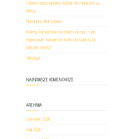
Lakiery ados idealny wybór do manicure w
domu
Rezonans Warszawa
Kremy koreańskie na dzień i na noc – jak
dopasować koreański krem do twarzy do
potrzeb skóry?
Silicolgel
NAJNOWSZE KOMENTARZE
ARCHIWA
czerwiec 2026
maj 2026