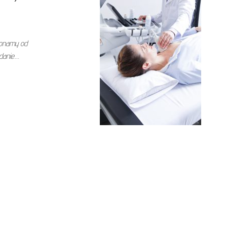
konamy od
danie.…