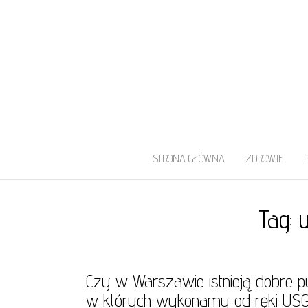
UROLOG WARS
Najlepszy Urolog Prywatnie Warszaw
STRONA GŁÓWNA
ZDROWIE
Tag:
Czy w Warszawie istnieją dobre p
w których wykonamy od ręki US