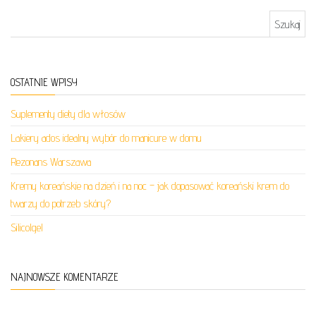
Szukaj:
OSTATNIE WPISY
Suplementy diety dla włosów
Lakiery ados idealny wybór do manicure w domu
Rezonans Warszawa
Kremy koreańskie na dzień i na noc – jak dopasować koreański krem do
twarzy do potrzeb skóry?
Silicolgel
NAJNOWSZE KOMENTARZE