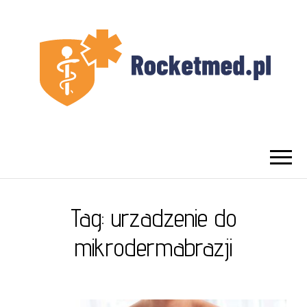
UROLOG
Najlepszy Urolog Prywatnie Warszawa
WARSZAWA
Tag:
urzadzenie do
mikrodermabrazji