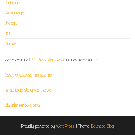
Podologia
Rehabilitacja
Urologia
USG
Zdrowie
Zapraszam na
USG Piersi Warszawa
do naszego centrum.
buty na haluksy warszawa
rehabilitacja stopy warszawa
fala uderzeniowa cena
Proudly powered by
WordPress
|
Theme:
Balanced Blog