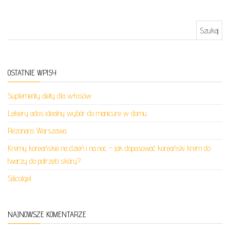
Szukaj:
OSTATNIE WPISY
Suplementy diety dla włosów
Lakiery ados idealny wybór do manicure w domu
Rezonans Warszawa
Kremy koreańskie na dzień i na noc – jak dopasować koreański krem do
twarzy do potrzeb skóry?
Silicolgel
NAJNOWSZE KOMENTARZE