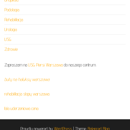
Podologia
Rehabilitacja
Urologia
USG
Zdrowie
Zapraszam na
USG Piersi Warszawa
do naszego centrum.
buty na haluksy warszawa
rehabilitacja stopy warszawa
fala uderzeniowa cena
Proudly powered by
WordPress
|
Theme:
Balanced Blog