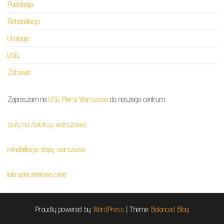
Podologia
Rehabilitacja
Urologia
USG
Zdrowie
Zapraszam na
USG Piersi Warszawa
do naszego centrum.
buty na haluksy warszawa
rehabilitacja stopy warszawa
fala uderzeniowa cena
Proudly powered by
WordPress
|
Theme:
Balanced Blog