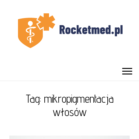
UROLOG
Najlepszy Urolog Prywatnie Warszawa
WARSZAWA
Tag:
mikropigmentacja
włosów