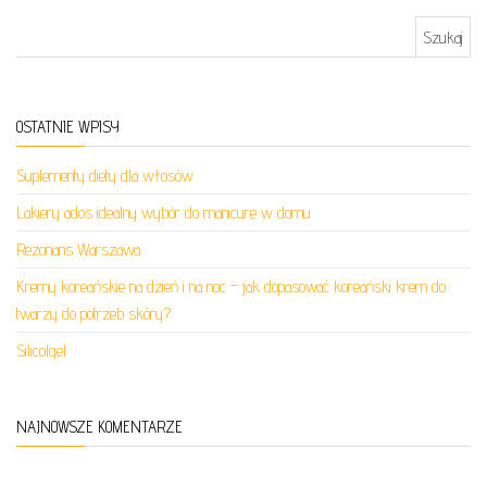
Szukaj:
OSTATNIE WPISY
Suplementy diety dla włosów
Lakiery ados idealny wybór do manicure w domu
Rezonans Warszawa
Kremy koreańskie na dzień i na noc – jak dopasować koreański krem do
twarzy do potrzeb skóry?
Silicolgel
NAJNOWSZE KOMENTARZE