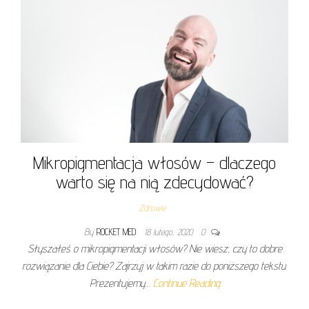
Mikropigmentacja włosów – dlaczego
warto się na nią zdecydować?
Zdrowie
By
ROCKET MED
18 lutego, 2020
0
Słyszałeś o mikropigmentacji włosów? Nie wiesz, czy to dobre
rozwiązanie dla Ciebie? Zajrzyj w takim razie do poniższego tekstu.
Prezentujemy…
Continue Reading