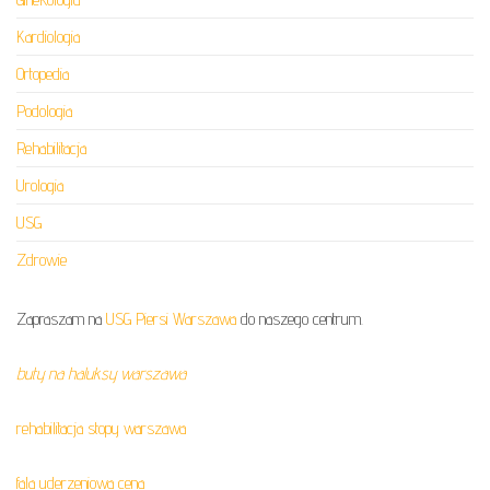
Kardiologia
Ortopedia
Podologia
Rehabilitacja
Urologia
USG
Zdrowie
Zapraszam na
USG Piersi Warszawa
do naszego centrum.
buty na haluksy warszawa
rehabilitacja stopy warszawa
fala uderzeniowa cena