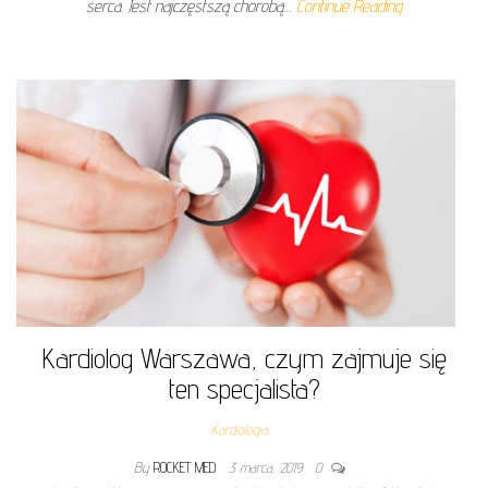
serca. Jest najczęstszą chorobą…
Continue Reading
Kardiolog Warszawa, czym zajmuje się
ten specjalista?
Kardiologia
By
ROCKET MED
3 marca, 2019
0