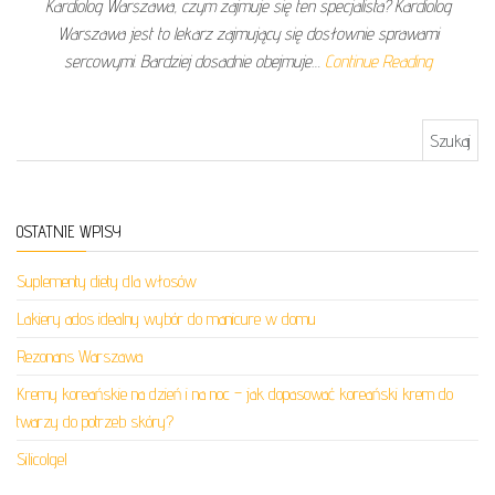
Kardiolog Warszawa, czym zajmuje się ten specjalista? Kardiolog
Warszawa jest to lekarz zajmujący się dosłownie sprawami
sercowymi. Bardziej dosadnie obejmuje…
Continue Reading
Szukaj:
OSTATNIE WPISY
Suplementy diety dla włosów
Lakiery ados idealny wybór do manicure w domu
Rezonans Warszawa
Kremy koreańskie na dzień i na noc – jak dopasować koreański krem do
twarzy do potrzeb skóry?
Silicolgel