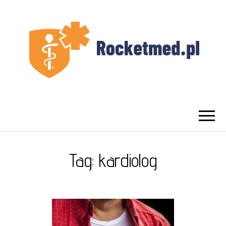
UROLOG
Najlepszy Urolog Prywatnie Warszawa
WARSZAWA
Tag:
kardiolog