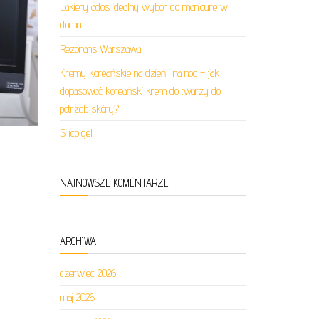
Lakiery ados idealny wybór do manicure w
domu
Rezonans Warszawa
Kremy koreańskie na dzień i na noc – jak
dopasować koreański krem do twarzy do
potrzeb skóry?
Silicolgel
NAJNOWSZE KOMENTARZE
ARCHIWA
czerwiec 2026
maj 2026