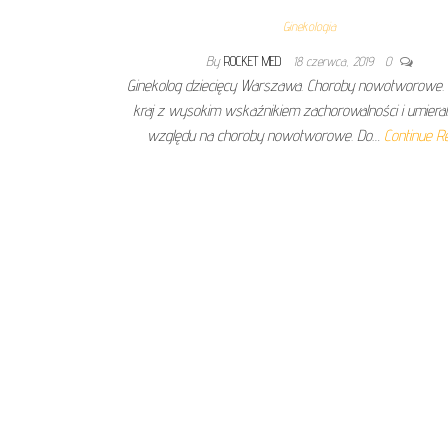
Ginekologia
By
ROCKET MED
18 czerwca, 2019
0
Ginekolog dziecięcy Warszawa. Choroby nowotworowe. 
kraj z wysokim wskaźnikiem zachorowalności i umieral
względu na choroby nowotworowe. Do…
Continue R