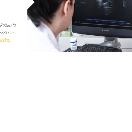
Polska to
ności ze
eading