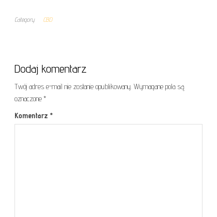
Category
CBD
Dodaj komentarz
Twój adres e-mail nie zostanie opublikowany.
Wymagane pola są
oznaczone
*
Komentarz
*