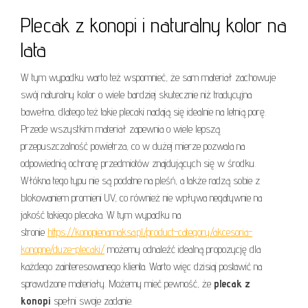
Plecak z konopi i naturalny kolor na
lata
W tym wypadku warto też wspomnieć, że sam materiał zachowuje
swój naturalny kolor o wiele bardziej skutecznie niż tradycyjna
bawełna, dlatego też takie plecaki nadają się idealnie na letnią porę.
Przede wszystkim materiał zapewnia o wiele lepszą
przepuszczalność powietrza, co w dużej mierze pozwala na
odpowiednią ochronę przedmiotów znajdujących się w środku.
Włókna tego typu nie są podatne na pleśń, a także radzą sobie z
blokowaniem promieni UV, co również nie wpływa negatywnie na
jakość takiego plecaka. W tym wypadku na
stronie
https://konopienamaksa.pl/product-category/akcesoria-
konopne/duze-plecaki/
możemy odnaleźć idealną propozycję dla
każdego zainteresowanego klienta. Warto więc dzisiaj postawić na
sprawdzone materiały. Możemy mieć pewność, że
plecak z
konopi
spełni swoje zadanie.