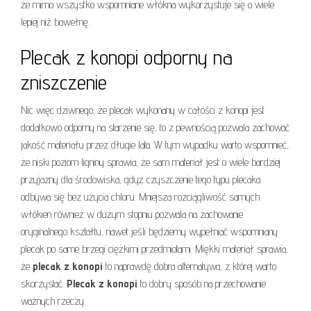
że mimo wszystko wspomniane włókna wykorzystuje się o wiele
lepiej niż bawełnę.
Plecak z konopi odporny na
zniszczenie
Nic więc dziwnego, że plecak wykonany w całości z konopi jest
dodatkowo odporny na starzenie się, to z pewnością pozwala zachować
jakość materiału przez długie lata. W tym wypadku warto wspomnieć,
że niski poziom ligniny sprawia, że sam materiał jest o wiele bardziej
przyjazny dla środowiska, gdyż czyszczenie tego typu plecaka
odbywa się bez użycia chloru. Mniejsza rozciągliwość samych
włókien również w dużym stopniu pozwala na zachowanie
oryginalnego kształtu, nawet jeśli będziemy wypełniać wspomniany
plecak po same brzegi ciężkimi przedmiotami. Miękki materiał sprawia,
że
plecak z konopi
to naprawdę dobra alternatywa, z której warto
skorzystać.
Plecak z konopi
to dobry sposób na przechowanie
ważnych rzeczy.