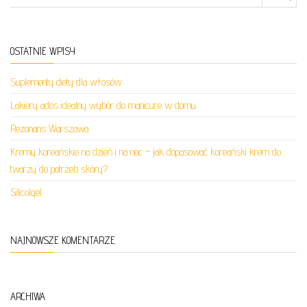
OSTATNIE WPISY
Suplementy diety dla włosów
Lakiery ados idealny wybór do manicure w domu
Rezonans Warszawa
Kremy koreańskie na dzień i na noc – jak dopasować koreański krem do
twarzy do potrzeb skóry?
Silicolgel
NAJNOWSZE KOMENTARZE
ARCHIWA