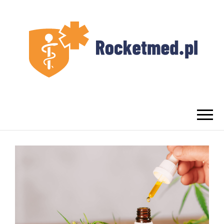
UROLOG
Najlepszy Urolog Prywatnie Warszawa
WARSZAWA