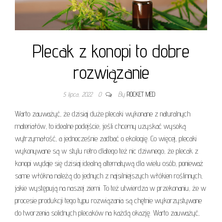
Plecak z konopi to dobre
rozwiązanie
5 lipca, 2022
0
By
ROCKET MED
Warto zauważyć, że dzisiaj duże plecaki wykonane z naturalnych
materiałów, to idealne podejście, jeśli chcemy uzyskać wysoką
wytrzymałość, a jednocześnie zadbać o ekologię. Co więcej, plecaki
wykonywane są w stylu retro dlatego też nic dziwnego, że plecak z
konopi wydaje się dzisiaj idealną alternatywą dla wielu osób, ponieważ
same włókna należą do jednych z najsilniejszych włókien roślinnych,
jakie występują na naszej ziemi. To też utwierdza w przekonaniu, że w
procesie produkcji tego typu rozwiązania są chętnie wykorzystywane
do tworzenia solidnych plecaków na każdą okazję. Warto zauważyć,