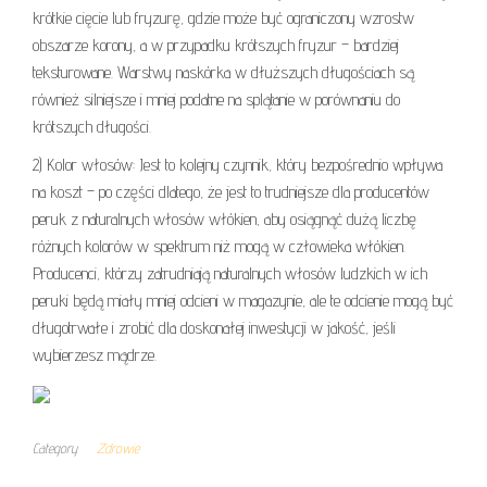
krótkie cięcie lub fryzurę, gdzie może być ograniczony wzrostw
obszarze korony, a w przypadku krótszych fryzur – bardziej
teksturowane. Warstwy naskórka w dłuższych długościach są
również silniejsze i mniej podatne na splątanie w porównaniu do
krótszych długości.
2) Kolor włosów: Jest to kolejny czynnik, który bezpośrednio wpływa
na koszt – po części dlatego, że jest to trudniejsze dla producentów
peruk z naturalnych włosów włókien, aby osiągnąć dużą liczbę
różnych kolorów w spektrum niż mogą w człowieka włókien.
Producenci, którzy zatrudniają naturalnych włosów ludzkich w ich
peruki będą miały mniej odcieni w magazynie, ale te odcienie mogą być
długotrwałe i zrobić dla doskonałej inwestycji w jakość, jeśli
wybierzesz mądrze.
Category
Zdrowie