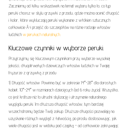
Zaczniemy od kilku wskazówek na temat wyboru tylko to, co typ
peruki chcesz w stylu grzywki z przodu, gdzie można ocenić długość
i kolor, które wykluczają peruki wykonane z włókien sztucznych
całkowicie Â-i przejść do szczegółów na różne rodzaje włosów
ludzkich
w perukach naturalnych
.
Kluczowe czynniki w wyborze peruki.
Przyjrzyjmy się kluczowym czynnikom przy wyborze wysokiej
jakości, długotrwałych dziewiczych włosów ludzkich w Twojej
fryzurze z grzywką z przodu:
1) Długość włosów: Powinna być w zakresie 14″-28″ dla dorosłych
kobiet, 10″-24″ w rozmiarach dziecięcych (od 6 roku życia). Wszystko,
co jest krótsze niż to utrudni stylizację i utrzymanie naturalnego
wyglądu peruki. Im dłuższa długość włosów, tym bardziej
wszechstronny będzie Twój zakup. Dłuższe długości pozwalają na
uzyskanie różnych wygląd z łatwością, po prostu dostosowując, jak
wiele długości jest w widoku pod czapką – od całkowicie zakrywając