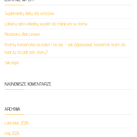
Suplementy diety dla włosów
Lakiery ados idealny wybór do manicure w domu
Rezonans Warszawa
Kremy koreańskie na dzień i na noc – jak dopasować koreański krem do
twarzy do potrzeb skóry?
Silicolgel
NAJNOWSZE KOMENTARZE
ARCHIWA
czerwiec 2026
maj 2026