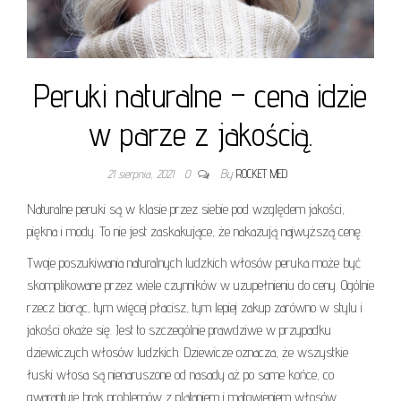
Peruki naturalne – cena idzie
w parze z jakością.
21 sierpnia, 2021
0
By
ROCKET MED
Naturalne peruki są w klasie przez siebie pod względem jakości,
piękna i mody. To nie jest zaskakujące, że nakazują najwyższą cenę.
Twoje poszukiwania naturalnych ludzkich włosów peruka może być
skomplikowane przez wiele czynników w uzupełnieniu do ceny. Ogólnie
rzecz biorąc, tym więcej płacisz, tym lepiej zakup zarówno w stylu i
jakości okaże się. Jest to szczególnie prawdziwe w przypadku
dziewiczych włosów ludzkich. Dziewicze oznacza, że wszystkie
łuski włosa są nienaruszone od nasady aż po same końce, co
gwarantuje brak problemów z plątaniem i matowieniem włosów.