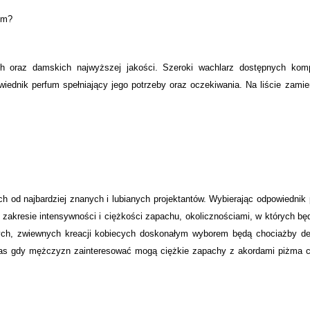
ym?
ch oraz damskich najwyższej jakości. Szeroki wachlarz dostępnych komp
iednik perfum spełniający jego potrzeby oraz oczekiwania. Na liście zami
ch od najbardziej znanych i lubianych projektantów. Wybierając odpowiednik
 zakresie intensywności i ciężkości zapachu, okolicznościami, w których bę
ych, zwiewnych kreacji kobiecych doskonałym wyborem będą chociażby del
as gdy mężczyzn zainteresować mogą ciężkie zapachy z akordami piżma c