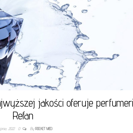
jwyższej jakości oferuje perfumer
Refan
erpnia, 2022
0
By
ROCKET MED