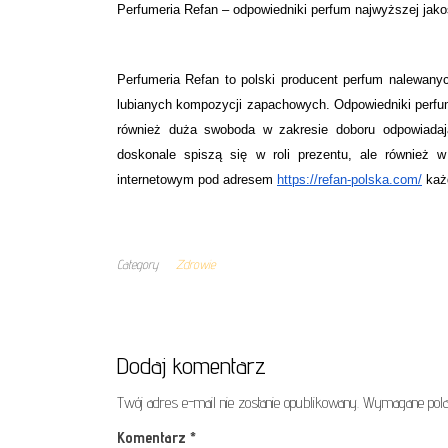
Perfumeria Refan – odpowiedniki perfum najwyższej jak
Perfumeria Refan to polski producent perfum nalewanyc
lubianych kompozycji zapachowych. Odpowiedniki perfum 
również duża swoboda w zakresie doboru odpowiadając
doskonale spiszą się w roli prezentu, ale równie
internetowym pod adresem
https://refan-polska.com/
każ
Category
Zdrowie
Dodaj komentarz
Twój adres e-mail nie zostanie opublikowany.
Wymagane pola
Komentarz
*