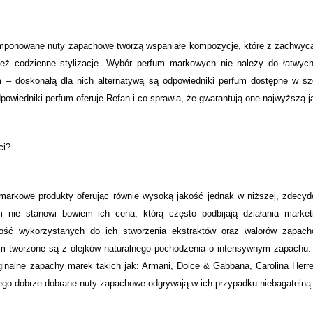
komponowane nuty zapachowe tworzą wspaniałe kompozycje, które z zachwy
nież codzienne stylizacje. Wybór perfum markowych nie należy do łatwyc
– doskonałą dla nich alternatywą są odpowiedniki perfum dostępne w sz
dpowiedniki perfum oferuje Refan i co sprawia, że gwarantują one najwyższą j
ci?
 markowe produkty oferując równie wysoką jakość jednak w niższej, zdecy
um nie stanowi bowiem ich cena, którą często podbijają działania marke
ość wykorzystanych do ich stworzenia ekstraktów oraz walorów zapach
um tworzone są z olejków naturalnego pochodzenia o intensywnym zapachu.
yginalne zapachy marek takich jak: Armani, Dolce & Gabbana, Carolina Herr
ego dobrze dobrane nuty zapachowe odgrywają w ich przypadku niebagatelną 