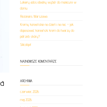
Lakiery ados idealny wybór do manicure w
domu
Rezonans Warszawa
Kremy koreańskie na dzień i na noc – jak
dopasować koreański krem do twarzy do
potrzeb skóry?
Silicolgel
NAJNOWSZE KOMENTARZE
ia
ARCHIWA
czerwiec 2026
maj 2026