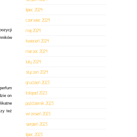
lipiec 2024
czerwiec 2024
ozycji
maj 2024
enników
kwiecień 2024
marzec 2024
luty 2024
styczeń 2024
grudzień 2023
 perfum
listopad 2023
dzie on
październik 2023
ikatne
zy też
wrzesień 2023
sierpień 2023
lipiec 2023