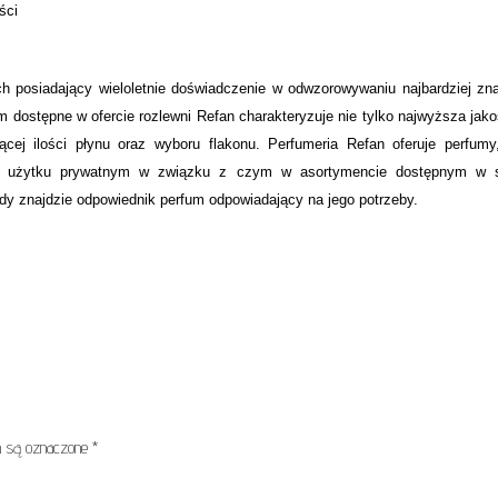
ości
h posiadający wieloletnie doświadczenie w odwzorowywaniu najbardziej zn
dostępne w ofercie rozlewni Refan charakteryzuje nie tylko najwyższa jako
ej ilości płynu oraz wyboru flakonu. Perfumeria Refan oferuje perfumy,
ż w użytku prywatnym w związku z czym w asortymencie dostępnym w s
dy znajdzie odpowiednik perfum odpowiadający na jego potrzeby.
 są oznaczone
*