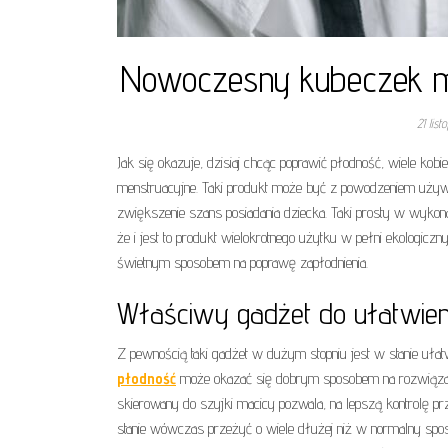
Nowoczesny kubeczek men
21 lis
Jak się okazuje, dzisiaj chcąc poprawić płodność, wiele kobi
menstruacyjne. Taki produkt może być z powodzeniem używan
zwiększenie szans posiadania dziecka. Taki prosty w wyko
że i jest to produkt wielokrotnego użytku w pełni ekologicz
świetnym sposobem na poprawę zapłodnienia.
Właściwy gadżet do ułatwieni
Z pewnością taki gadżet w dużym stopniu jest w stanie ułat
płodność
może okazać się dobrym sposobem na rozwiązanie 
skierowany do szyjki macicy pozwala, na lepszą kontrolę pr
stanie wówczas przeżyć o wiele dłużej niż w normalny sposó