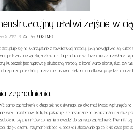
struacyjny ułatwi zajście w cią
topada, 2022
0
By
ROCKET MED
et decyduje się na skorzystanie z nowatorskiej metody, jaką niewątpliwie są kubec
y podczas miesiączki, a także już dni płodne co w dużej mierze przekłada się 
nany kubeczek jest naprawdę skuteczną metodą, z której warto skorzystać, zwła
ny i bezpieczny dla skóry, przez co stosowanie takiego dodatkowego gadżetu może
a zapłodnienia.
wić samo zapłodnienie dlatego też nic dziwnego, że taka możliwość wpłynięcia na
wielu problemów. To tylko pokazuje, że niezależnie od okoliczności taki śluz p
zedostaniu się plemników co realnie prowadzi do samego zapłodnienia. Plemniki są
b, dzięki czemu trzymanie takiego kubeczka i stosowanie go co jakiś czas jest 