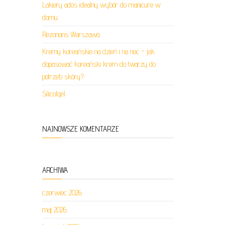
Lakiery ados idealny wybór do manicure w
domu
Rezonans Warszawa
Kremy koreańskie na dzień i na noc – jak
dopasować koreański krem do twarzy do
potrzeb skóry?
Silicolgel
NAJNOWSZE KOMENTARZE
ARCHIWA
czerwiec 2026
maj 2026