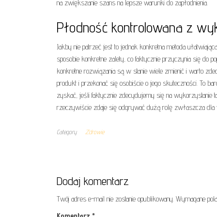
na zwiększanie szans na lepsze warunki do zapłodnienia.
Płodność kontrolowana z wy
Jakby nie patrzeć jest to jednak konkretna metoda ułatwiaj
sposobie konkretne zalety, co faktycznie przyczynia się d
konkretne rozwiązania są w stanie wiele zmienić i warto zd
produkt i przekonać się osobiście o jego skuteczności. To ba
zyskać, jeśli faktycznie zdecydujemy się na wykorzystanie t
rzeczywiście zdaje się odgrywać dużą rolę zwłaszcza dla 
Category
Zdrowie
Dodaj komentarz
Twój adres e-mail nie zostanie opublikowany.
Wymagane pola
Komentarz
*