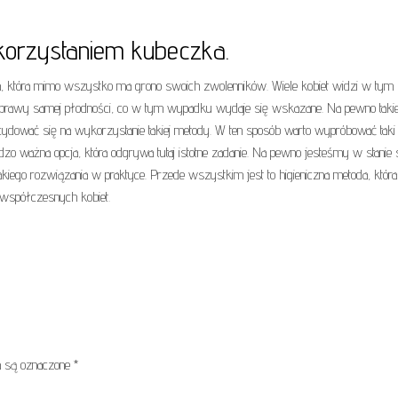
korzystaniem kubeczka.
ąca, która mimo wszystko ma grono swoich zwolenników. Wiele kobiet widzi w tym
o poprawy samej płodności, co w tym wypadku wydaje się wskazane. Na pewno taki
ecydować się na wykorzystanie takiej metody. W ten sposób warto wypróbować taki
rdzo ważna opcja, która odgrywa tutaj istotne zadanie. Na pewno jesteśmy w stanie 
akiego rozwiązania w praktyce. Przede wszystkim jest to higieniczna metoda, która
współczesnych kobiet.
 są oznaczone
*