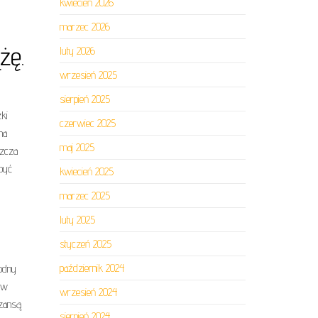
kwiecień 2026
marzec 2026
żę.
luty 2026
wrzesień 2025
sierpień 2025
zki
czerwiec 2025
na
maj 2025
szcza
 być
kwiecień 2025
marzec 2025
luty 2025
styczeń 2025
październik 2024
łodny
 w
wrzesień 2024
szansą
sierpień 2024