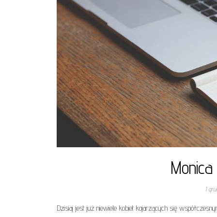
Monica 
1 gru
Dzisiaj jest już niewiele kobiet kojarzących się współcze