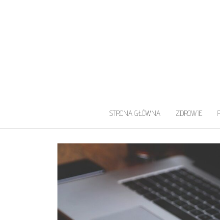
UROLOG WARS
Najlepszy Urolog Prywatnie Warszaw
STRONA GŁÓWNA
ZDROWIE