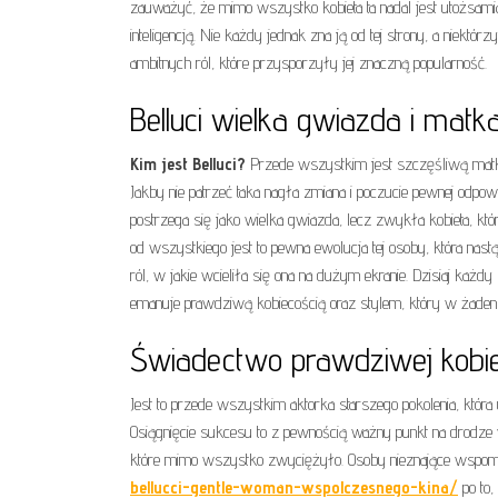
zauważyć, że mimo wszystko kobieta ta nadal jest utożsam
inteligencją. Nie każdy jednak zna ją od tej strony, a niektór
ambitnych ról, które przysporzyły jej znaczną popularność.
Belluci wielka gwiazda i matka
Kim jest Belluci?
Przede wszystkim jest szczęśliwą matką 
Jakby nie patrzeć taka nagła zmiana i poczucie pewnej odpowi
postrzega się jako wielka gwiazda, lecz zwykła kobieta, k
od wszystkiego jest to pewna ewolucja tej osoby, która nas
ról, w jakie wcieliła się ona na dużym ekranie. Dzisiaj każdy
emanuje prawdziwą kobiecością oraz stylem, który w żaden
Świadectwo prawdziwej kobie
Jest to przede wszystkim aktorka starszego pokolenia, która 
Osiągnięcie sukcesu to z pewnością ważny punkt na drodze
które mimo wszystko zwyciężyło. Osoby nieznające wspomnia
bellucci-gentle-woman-wspolczesnego-kina/
po to,