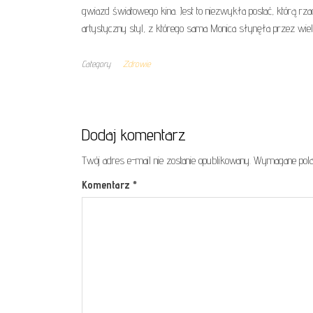
gwiazd światowego kina. Jest to niezwykła postać, którą rza
artystyczny styl, z którego sama Monica słynęła przez wiele
Category
Zdrowie
Dodaj komentarz
Twój adres e-mail nie zostanie opublikowany.
Wymagane pola
Komentarz
*