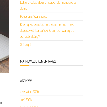
Lakiery ados idealny wybór do manicure w
domu
Rezonans Warszawa
Kremy koreańskie na dzień i na noc – jak
dopasować koreański krem do twarzy do
potrzeb skóry?
Silicolgel
NAJNOWSZE KOMENTARZE
ARCHIWA
czerwiec 2026
maj 2026
ba