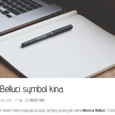
Belluci symbol kina.
dnia, 2022
0
By
ROCKET MED
snym kinem, które mogą poszczycić się taką sławą jak sama
Monica Belluci
. Trze