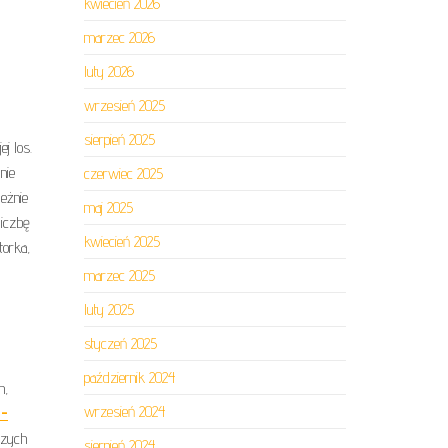
kwiecień 2026
marzec 2026
luty 2026
wrzesień 2025
sierpień 2025
j los.
nie
czerwiec 2025
eżnie
maj 2025
liczbę
kwiecień 2025
torka,
marzec 2025
luty 2025
styczeń 2025
październik 2024
m,
wrzesień 2024
a-
szych
sierpień 2024