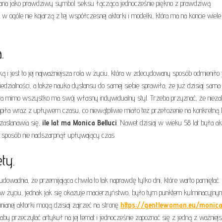
iana jako prawdziwy symbol seksu łącząca jednocześnie piękno z prawdziwą
zy w ogóle nie kojarzą z tej współczesnej aktorki i modelki, która ma na koncie wiele
.
i jest to jej najważniejsza rola w życiu, która w zdecydowany sposób odmieniło je
edzialności, a także nauka dystansu do samej siebie sprawiła, że już dzisiaj sama 
tóra mimo wszystko ma swój własny indywidualny styl. Trzeba przyznać, że niezal
tąpiła wraz z upływem czasu, co niewątpliwie miało też przełożenie na konkretną 
 zastanawia się,
ile lat ma Monica Belluci
. Nawet dzisiaj w wieku 58 lat była ak
 sposób nie nadszarpnął upływający czas.
ty.
udowadnia, że przemijająca chwila to tak naprawdę tylko dni, które warto pamiętać.
 w życiu, jednak jak się okazuje macierzyństwo, było tym punktem kulminacyjny
nej aktorki mogą dzisiaj zajrzeć na stronę
https://gentlewoman.eu/monic
 aby przeczytać artykuł na jej temat i jednocześnie zapoznać się z jedną z ważniej