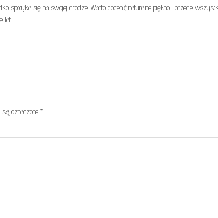
dko spotyka się na swojej drodze. Warto docenić naturalne piękno i przede wszyst
 lat.
 są oznaczone
*