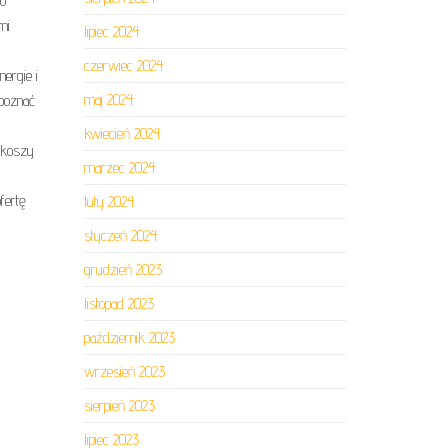
go
mi
lipiec 2024
czerwiec 2024
ergie i
maj 2024
 poznać
kwiecień 2024
ozkoszy
marzec 2024
fertę
luty 2024
styczeń 2024
grudzień 2023
listopad 2023
październik 2023
wrzesień 2023
sierpień 2023
lipiec 2023