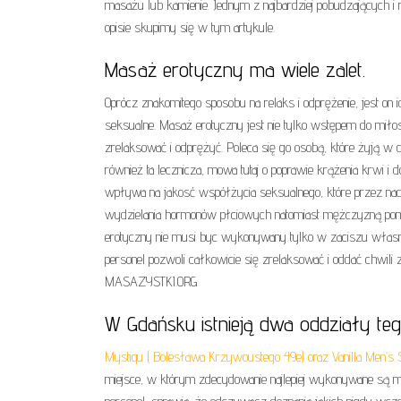
masażu lub kamienie. Jednym z najbardziej pobudzających 
opisie skupimy się w tym artykule.
Masaż erotyczny ma wiele zalet.
Oprócz znakomitego sposobu na relaks i odprężenie, jest on i
seksualne. Masaż erotyczny jest nie tylko wstępem do miłosn
zrelaksować i odprężyć. Poleca się go osobą, które żyją w d
również ta lecznicza, mowa tutaj o poprawie krążenia krwi i 
wpływa na jakosć współżycia seksualnego, które przez nadm
wydzielania hormonów płciowych natomiast mężczyzną pom
erotyczny nie musi byc wykonywany tylko w zaciszu własneg
personel pozwoli całkowicie się zrelaksować i oddać chwil
MASAZYSTKI.ORG
W Gdańsku istnieją dwa oddziały teg
Mystiqu ( Bolesława Krzywoustego 49e) oraz Vanilla Men’
miejsce, w którym zdecydowanie najlepiej wykonywane są ma