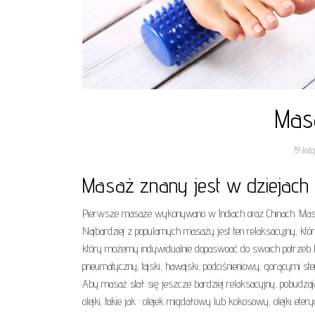
Masa
19 lis
Masaż znany jest w dziejach h
Pierwsze masaże wykonywano w Indiach oraz Chinach. Masaż 
Najbardziej z popularnych masaży jest ten relaksacyjny, kt
który możemy indywidualnie dopaswoać do swoich potrzeb lu
pneumatyczny, tajski, hawajski, podciśnieniowy, gorącymi s
Aby masaż stał się jeszcze bardziej relaksacyjny, pobudza
olejki, takie jak : olejek migdałowy lub kokosowy, olejki ete