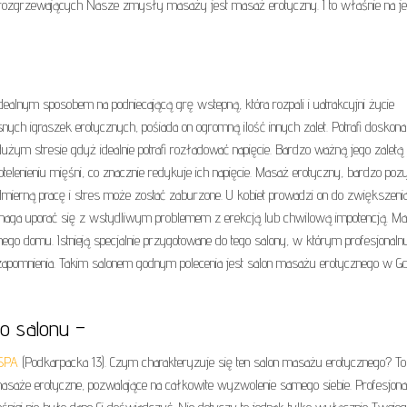
i rozgrzewających Nasze zmysły masaży jest masaż erotyczny. I to właśnie na j
dealnym sposobem na podniecającą grę wstepną, która rozpali i uatrakcyjni życie
ych igraszek erotycznych, pośiada on ogromną ilość innych zalet. Potrafi doskona
użym stresie gdyż idealnie potrafi rozładować napięcie. Bardzo ważną jego zaletą 
dotelenieniu mięśni, co znacznie redykuje ich napięcie. Masaż erotyczny, bardzo poz
ierną pracę i stres może zostać zaburzone. U kobiet prowadzi on do zwiększeni
aga uporać się z wstydliwym problemem z erekcją lub chwilową impotencją. M
o domu. Istnieją specjalnie przygotowane do tego salony, w którym profesjonaln
i zapomnienia. Takim salonem godnym polecenia jest salon masażu erotycznego w 
o salonu –
s SPA
(Podkarpacka 13). Czym charakteryzuje się ten salon masażu erotycznego? To
saże erotyczne, pozwalające na całkowite wyzwolenie samego siebie. Profesjona