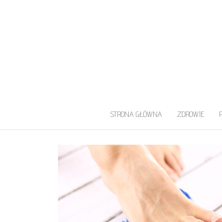
UROLOG WARS
Najlepszy Urolog Prywatnie Warszaw
STRONA GŁÓWNA
ZDROWIE