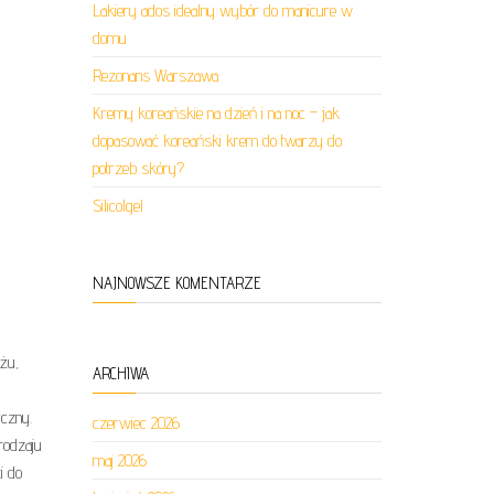
Lakiery ados idealny wybór do manicure w
domu
Rezonans Warszawa
Kremy koreańskie na dzień i na noc – jak
dopasować koreański krem do twarzy do
potrzeb skóry?
Silicolgel
NAJNOWSZE KOMENTARZE
żu,
ARCHIWA
yczny.
czerwiec 2026
rodzaju
maj 2026
i do