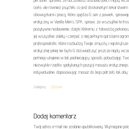
personel, sprawia, że odczuwasz doznania jakich nigdy wcze
ciała, ale również psychiki, co jest doskonałym lekarstwem
obowiązkami i pracą, która spędza Ci sen z powiek, sprawi
erotyczny w Vanilla Men’s SPA, sprawi, że wszsytkie te tro
pozytywne nastawienie, dzięki któremu z łatwośćią pokonas
jej wszystkie zalety i czerpać z niej pełnymi garśćiami ogr
profesjonalistki, które rozbudzą Twoje zmysły i najskrytsze
erotycznej jakiej nie było Ci doświadczyć jeszcze nigdy wcz
pełnego ukojenia w tak podniecający sposób, pobudzając Two
niezwykle rzadko spotykanych pozycji masażu erotycznego, o 
indywidualnie, dopasowując masaż do Jego potrzeb, tak aby 
Category
Zdrowie
Dodaj komentarz
Twój adres e-mail nie zostanie opublikowany.
Wymagane pola