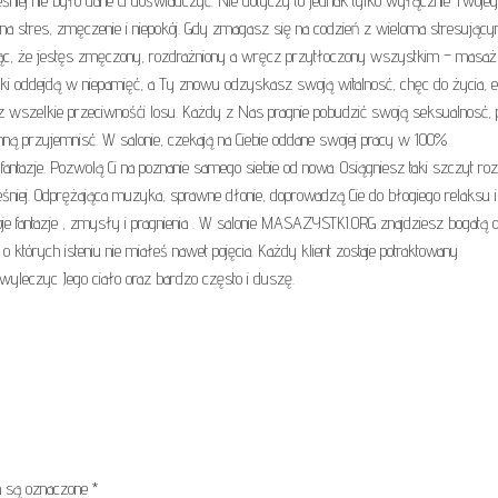
śniej nie było dane Ci doświadczyć. Nie dotyczy to jednak tylko wyłącznie Twoje
 na stres, zmęczenie i niepokój. Gdy zmagasz się na codzień z wieloma stresujący
ając, że jestęs zmęczony, rozdrażniony a wręcz przytłoczony wszystkim – masaż
ski oddejdą w niepamięć, a Ty znowu odzyskasz swoją witalnosć, chęc do życia, en
z wszelkie przeciwnośći losu. Każdy z Nas pragnie pobudzić swoją seksualnosć,
omną przyjemnisć. W salonie, czekają na Ciebie oddane swojej pracy w 100%
 fantazje. Pozwolą Ci na poznanie samego siebie od nowa. Osiągniesz taki szczyt r
eśniej. Odprężająca muzyka, sprawne dłonie, doprowadzą Cie do błogiego relaksu i
je fantazje , zmysły i pragnienia . W salonie MASAZYSTKI.ORG znajdziesz bogatą o
których isteniu nie miałeś nawet pojęcia. Każdy klient zostaje potraktowany
wyleczyc Jego ciało oraz bardzo często i duszę.
 są oznaczone
*