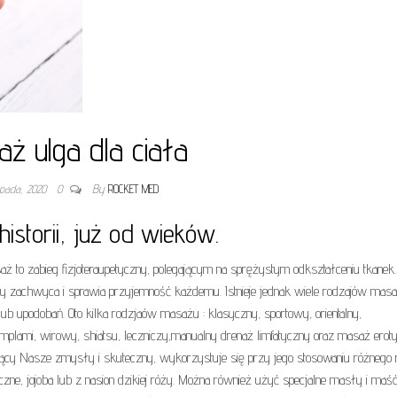
ż ulga dla ciała
topada, 2020
0
By
ROCKET MED
istorii, już od wieków.
to zabieg fizjoteraupetyczny, polegającym na sprężystym odkształceniu tkanek.
óry zachwyca i sprawia przyjemność każdemu. Istnieje jednak wiele rodzajów masa
b upodobań. Oto kilka rodzjaów masażu : klasyczny, sportowy, orientalny,
templami, wirowy, shiatsu, leczniczy,manualny drenaż limfatyczny oraz masaż erot
jący Nasze zmysły i skuteczny, wykorzystuje się przy jego stosowaniu różnego 
ryczne, jojoba lub z nasion dzikiej róży. Można również użyć specjalne masły i maść