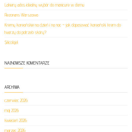
Lakiery ados idealny wybór do manicure w domu
Rezonans Warszawa
Kremy koreańskie na dzień i na noc – jak dopasować koreański krem do
twarzy do potrzeb skóry?
Silicolgel
NAJNOWSZE KOMENTARZE
ARCHIWA
czerwiec 2026
maj 2026
kwiecień 2026
marzec 2026