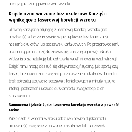
precyzyjne skorygowanie wad wzroku.
Krystaliczne widzenie bez okularów: Korzyści
wynikające z laserowej korekcji wzroku
Główną korzyścią płynącą z laserowej korekcji wzroku jest
możliwość zobaczenia świata w pełnej krasie bez konieczności
noszenia okularów lub soczewek kontaktowych. Po przeprowadzeniu
procedury pacjenci często zauważają znaczną poprawę ostrości
widzenia oraz redukcję lub całkowite wyeliminowanie wad refrakcji.
Dzięki temu mogą cieszyć się aktywnością fizyczną, jak sporty czy
basen, bez ograniczeń związanych z noszeniem okularów. Ponadto,
brak potrzeby używania soczewek kontaktowych eliminuje ryzyko
infekcji, podrażnień i uczucia dyskomfortu związanego z ich
stosowaniem.
Samoocena i jakość życia: Laserowa korekcja wzroku a pewność
siebie
Wiele osób z wadami wzroku odczuwa pewien dyskomfort i
niepewność związane z noszeniem okularów lub soczewek