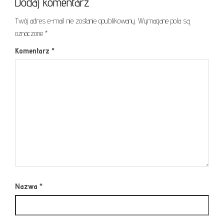
Dodaj komentarz
Twój adres e-mail nie zostanie opublikowany.
Wymagane pola są
oznaczone
*
Komentarz
*
Nazwa
*