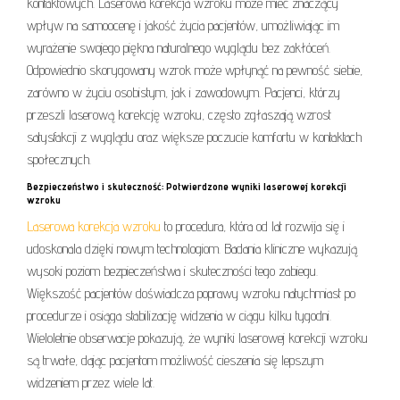
kontaktowych. Laserowa korekcja wzroku może mieć znaczący
wpływ na samoocenę i jakość życia pacjentów, umożliwiając im
wyrażenie swojego piękna naturalnego wyglądu bez zakłóceń.
Odpowiednio skorygowany wzrok może wpłynąć na pewność siebie,
zarówno w życiu osobistym, jak i zawodowym. Pacjenci, którzy
przeszli laserową korekcję wzroku, często zgłaszają wzrost
satysfakcji z wyglądu oraz większe poczucie komfortu w kontaktach
społecznych.
Bezpieczeństwo i skuteczność: Potwierdzone wyniki laserowej korekcji
wzroku
Laserowa korekcja wzroku
to procedura, która od lat rozwija się i
udoskonala dzięki nowym technologiom. Badania kliniczne wykazują
wysoki poziom bezpieczeństwa i skuteczności tego zabiegu.
Większość pacjentów doświadcza poprawy wzroku natychmiast po
procedurze i osiąga stabilizację widzenia w ciągu kilku tygodni.
Wieloletnie obserwacje pokazują, że wyniki laserowej korekcji wzroku
są trwałe, dając pacjentom możliwość cieszenia się lepszym
widzeniem przez wiele lat.