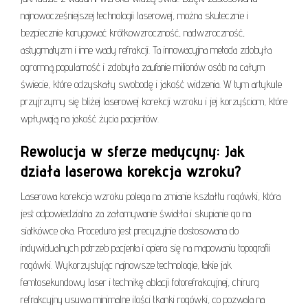
najnowocześniejszej technologii laserowej, można skutecznie i
bezpiecznie korygować krótkowzroczność, nadwzroczność,
astygmatyzm i inne wady refrakcji. Ta innowacyjna metoda zdobyła
ogromną popularność i zdobyła zaufanie milionów osób na całym
świecie, które odzyskały swobodę i jakość widzenia. W tym artykule
przyjrzymy się bliżej laserowej korekcji wzroku i jej korzyściom, które
wpływają na jakość życia pacjentów.
Rewolucja w sferze medycyny: Jak
działa laserowa korekcja wzroku?
Laserowa korekcja wzroku polega na zmianie kształtu rogówki, która
jest odpowiedzialna za załamywanie światła i skupianie go na
siatkówce oka. Procedura jest precyzyjnie dostosowana do
indywidualnych potrzeb pacjenta i opiera się na mapowaniu topografii
rogówki. Wykorzystując najnowsze technologie, takie jak
femtosekundowy laser i technikę ablacji fotorefrakcyjnej, chirurg
refrakcyjny usuwa minimalne ilości tkanki rogówki, co pozwala na