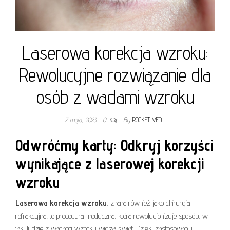
Laserowa korekcja wzroku:
Rewolucyjne rozwiązanie dla
osób z wadami wzroku
7 maja, 2023
0
By
ROCKET MED
Odwróćmy karty: Odkryj korzyści
wynikające z laserowej korekcji
wzroku
Laserowa korekcja wzroku
, znana również jako chirurgia
refrakcyjna, to procedura medyczna, która rewolucjonizuje sposób, w
jaki ludzie z wadami wzroku widzą świat. Dzięki zastosowaniu