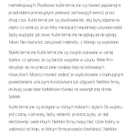
marketingowych. Plastikowe kubki termiczne są również popularnymi
przedmiotami promocyjnymi, ponieważ zachowują trwałość przez
długi czas. Kubki termiczne są zbudowane tak, aby były odporne na
ciepło, co oznacza, że ​​po kilku miesiącach regularnego używania nadal
będą wyglądać jak nowe. Kubki termiczne nie pękają ani nie pękają
łatwo. Nie można też zarysować materiału, z którego są wykonane.
Butelki termiczne Kubki termiczne są zwykle izolowane w samej
butelce, co sprawia, że ​​są bardzo wygodne w użyciu. Wiele firm
decyduje się na umieszczenie swojego logo na izolowanych
miseczkach. Możesz również znaleźć je wydrukowane z inspirującymi
powiedzeniami, uroczymi kreskówkami lub zdjęciami. Niektóre firmy
drukują swoje dane kontaktowe również na wewnętrznej stronie
butelek.
Kubki termiczne są dostępne w różnych kolorach i stylach. Do wyboru
jest czarny, czerwony, biały, niebieski, przezroczysty, ze stali
nierdzewnej i wiele innych. Niektóre firmy mogą mieć różne kolory w
zależności od kraju, w którym firma prowadzi działalność. Niektóre