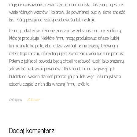
mają na opakowaniach zwierzęta lub inne odciski. Dostępnych jest tak
wiele różnych wzorów i kolorów, że powinieneś być w stanie znaleźć
taki, który pasuje do każdej osobowości lub nastroju.
Cena tych kubków różni się znacznie w zależności od marki i firmy,
która je produkuje. Niektóre firmy mogą produkować tańsze kubki
termiczne tylko po to, aby ludzie zwrócili na nie uwagę. Głównym
celem tego rodzaju marketingu jest zwrócenie uwagi ludzi na produkt.
Potem z jakiegoś powodu będą chcieli rozdawać kubki jako prezenty.
Jak widać, jest wiele powodów, dla których firmy używają tych
butelek do swoich działań promocyjnych. Tak więc, jeśli myślisz o
oddaniu części z nich dla własnej firmy, zrób to.
Category
Zdrowie
Dodaj komentarz