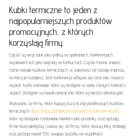
Kubki termiczne to jeden z
najpopularniejszych produktów
promocyjnych, z których
korzystają firmy.
Często są wręczane jako gratisy na spotkaniach, konferencjach,
wystawach lub jako nagrody na konkursach. Często można znaleźć
różne rodzaje kubków termicznych, w zależności od rodzaju imprezy,
na którą je rozdajesz. Jeśli konferencja odbywa się corocznie, możesz
wybrać kubki izolowane, które są dostępne w wielu różnych kolorach i
stylach. Dostępne są nawet ceramiczne, które są bardzo dekoracyjne.
Wykazano, że firmy, które kupują dużą liczbę plastikowych kubków
termicznych
https://ragsy.pl/kategoria-produktu/butelki-termiczne/
,
które są następnie rozdawane klientom jako prezenty, oszczędzają
firmie dużo pieniędzy. Uważa się, że firmy, które stosują taką strategię,
oszczędzają nawet 15% swojego budżetu na wydatkach