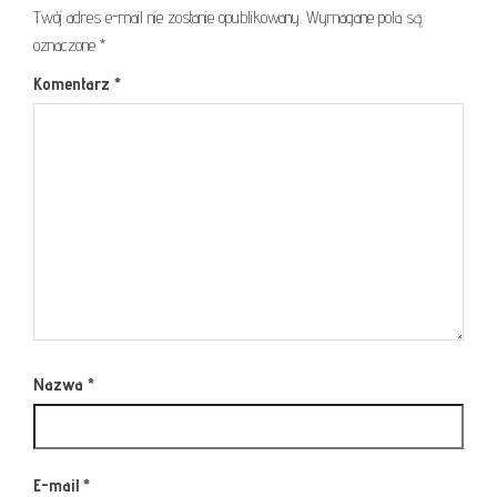
Twój adres e-mail nie zostanie opublikowany.
Wymagane pola są
oznaczone
*
Komentarz
*
Nazwa
*
E-mail
*