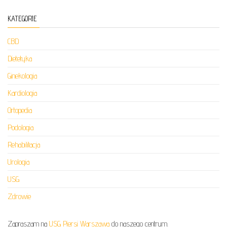
KATEGORIE
CBD
Dietetyka
Ginekologia
Kardiologia
Ortopedia
Podologia
Rehabilitacja
Urologia
USG
Zdrowie
Zapraszam na
USG Piersi Warszawa
do naszego centrum.