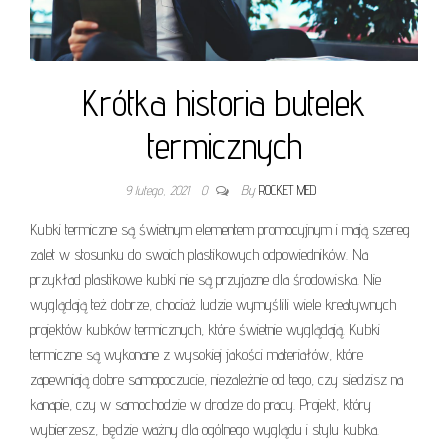
Krótka historia butelek
termicznych
9 lutego, 2021
0
By
ROCKET MED
Kubki termiczne są świetnym elementem promocyjnym i mają szereg
zalet w stosunku do swoich plastikowych odpowiedników. Na
przykład plastikowe kubki nie są przyjazne dla środowiska. Nie
wyglądają też dobrze, chociaż ludzie wymyślili wiele kreatywnych
projektów kubków termicznych, które świetnie wyglądają. Kubki
termiczne są wykonane z wysokiej jakości materiałów, które
zapewniają dobre samopoczucie, niezależnie od tego, czy siedzisz na
kanapie, czy w samochodzie w drodze do pracy. Projekt, który
wybierzesz, będzie ważny dla ogólnego wyglądu i stylu kubka.