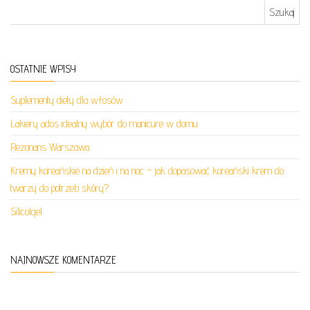
Szukaj:
OSTATNIE WPISY
Suplementy diety dla włosów
Lakiery ados idealny wybór do manicure w domu
Rezonans Warszawa
Kremy koreańskie na dzień i na noc – jak dopasować koreański krem do
twarzy do potrzeb skóry?
Silicolgel
NAJNOWSZE KOMENTARZE