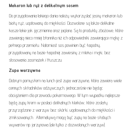
Makaron lub ryż z delikatnym sosem
Do przygotowania takiego dania należy wykorzystać jasny makaron lub
biały ryż, ugotowany do miękkości. Dozwolone są także delikatne
kasze takie jak: jęczmienna oraz jaglana. Są to produkty zbożowe, które
zawierają nieco mniej błonnika niż ich odpowiedniki zawierające mąkę z
pełnego przemiału. Natomiast sos powinien być łagodny,
przygotowany na bazie łagodnej zawiesiny z mleka i mąki, bez
stosowania zasmażek i tłuszczu.
Zupa warzywna
Dobrym pomysłem na lunch jest zupa warzywna, która zawiera wiele
cennych składników odżywczych, jednocześnie nie będąc
obciążeniem dla przewodu pokarmowego. W tym wypadku najlepsze
będą zupy krem w postaci delikatnych kleików, które zostały
przyrządzone z warzyw bez skórki, ugotowanych do miękkości i
zmiksowanych. Alternatywą mogą być zupy na bazie słabych
wywarów np. jarzynowa (ale tylko z dozwolonych warzyw).