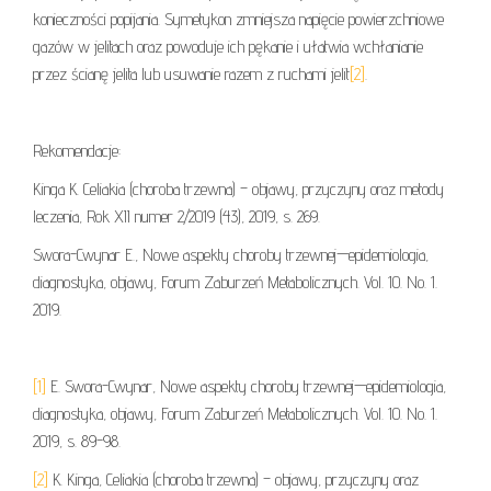
konieczności popijania. Symetykon zmniejsza napięcie powierzchniowe
gazów w jelitach oraz powoduje ich pękanie i ułatwia wchłanianie
przez ścianę jelita lub usuwanie razem z ruchami jelit
[2]
.
Rekomendacje:
Kinga K. Celiakia (choroba trzewna) – objawy, przyczyny oraz metody
leczenia, Rok XII numer 2/2019 (43), 2019, s. 269.
Swora-Cwynar E., Nowe aspekty choroby trzewnej—epidemiologia,
diagnostyka, objawy, Forum Zaburzeń Metabolicznych. Vol. 10. No. 1.
2019.
[1]
E. Swora-Cwynar, Nowe aspekty choroby trzewnej—epidemiologia,
diagnostyka, objawy, Forum Zaburzeń Metabolicznych. Vol. 10. No. 1.
2019, s. 89-98.
[2]
K. Kinga, Celiakia (choroba trzewna) – objawy, przyczyny oraz