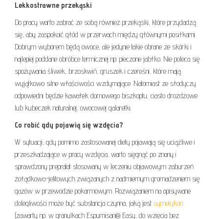
Lekkostrawne przekąski
Do pracy warto zabrać ze sobą również przekąski, które przydadzą
się, aby zaspokoić głód w przerwach między głównymi posiłkami.
Dobrym wyborem będą owoce, ale jedynie takie obrane ze skórki i
najlepiej poddane obróbce termicznej np. pieczone jabłko. Nie poleca się
spożywania śliwek, brzoskwiń, gruszek i czereśni, które mają
wyjątkowo silne właściwości wzdymające. Natomiast ze słodyczy
odpowiedni będzie kawałek domowego biszkoptu, ciasto drożdżowe
lub kubeczek naturalnej, owocowej galaretki.
Co robić gdy pojawią się wzdęcia?
W sytuacji, gdy pomimo zastosowanej diety pojawiają się uciążliwe i
przeszkadzające w pracy wzdęcia, warto sięgnąć po znany i
sprawdzony prepratat stosowany w leczeniu objawowym zaburzeń
żołądkowo-jelitowych związanych z nadmiernym gromadzeniem się
gazów w przewodzie pokarmowym. Rozwiązaniem na opisywane
dolegliwości może być substancja czynna, jaką jest
symetykon
(zawarty np. w granulkach Espumisan® Easy, do wzięcia bez