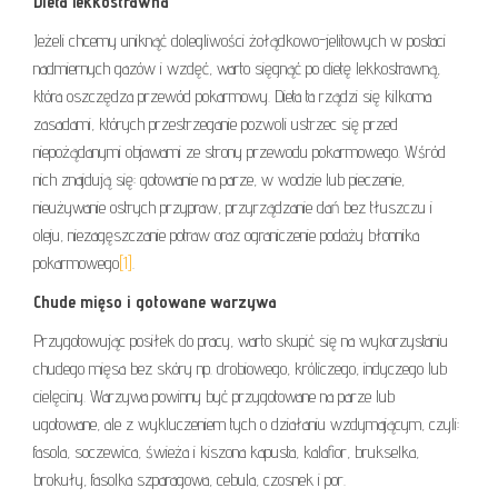
Dieta lekkostrawna
Jeżeli chcemy uniknąć dolegliwości żołądkowo-jelitowych w postaci
nadmiernych gazów i wzdęć, warto sięgnąć po dietę lekkostrawną,
która oszczędza przewód pokarmowy. Dieta ta rządzi się kilkoma
zasadami, których przestrzeganie pozwoli ustrzec się przed
niepożądanymi objawami ze strony przewodu pokarmowego. Wśród
nich znajdują się: gotowanie na parze, w wodzie lub pieczenie,
nieużywanie ostrych przypraw, przyrządzanie dań bez tłuszczu i
oleju, niezagęszczanie potraw oraz ograniczenie podaży błonnika
pokarmowego
[1]
.
Chude mięso i gotowane warzywa
Przygotowując posiłek do pracy, warto skupić się na wykorzystaniu
chudego mięsa bez skóry np. drobiowego, króliczego, indyczego lub
cielęciny. Warzywa powinny być przygotowane na parze lub
ugotowane, ale z wykluczeniem tych o działaniu wzdymającym, czyli:
fasola, soczewica, świeża i kiszona kapusta, kalafior, brukselka,
brokuły, fasolka szparagowa, cebula, czosnek i por.