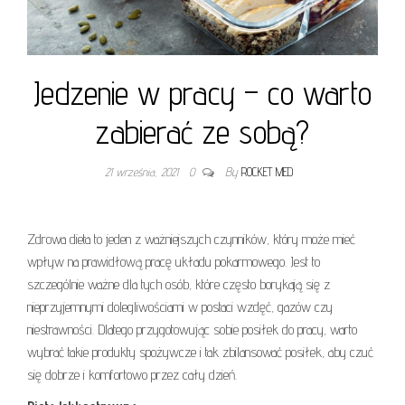
Jedzenie w pracy – co warto
zabierać ze sobą?
21 września, 2021
0
By
ROCKET MED
Zdrowa dieta to jeden z ważniejszych czynników, który może mieć
wpływ na prawidłową pracę układu pokarmowego. Jest to
szczególnie ważne dla tych osób, które często borykają się z
nieprzyjemnymi dolegliwościami w postaci wzdęć, gazów czy
niestrawności. Dlatego przygotowując sobie posiłek do pracy, warto
wybrać takie produkty spożywcze i tak zbilansować posiłek, aby czuć
się dobrze i komfortowo przez cały dzień.