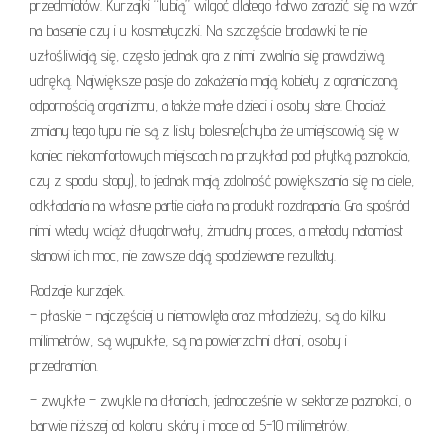
przedmiotów. Kurzajki “lubią” wilgoć dlatego łatwo zarazić się na wzór
na basenie czy i u kosmetyczki. Na szczęście brodawki te nie
uzłośliwiają się, często jednak gra z nimi zwalnia się prawdziwą
udręką. Największe pasje do zakażenia mają kobiety z ograniczoną
odpornością organizmu, a także małe dzieci i osoby stare. Chociaż
zmiany tego typu nie są z listy bolesne(chyba że umiejscowią się w
koniec niekomfortowych miejscach na przykład pod płytką paznokcia,
czy z spodu stopy), to jednak mają zdolność powiększania się na ciele,
odkładania na własne partie ciała na produkt rozdrapania. Gra spośród
nimi wtedy wciąż długotrwały, żmudny proces, a metody natomiast
stanowi ich moc, nie zawsze dają spodziewane rezultaty.
Rodzaje kurzajek.
– płaskie – najczęściej u niemowlęta oraz młodzieży, są do kilku
milimetrów, są wypukłe, są na powierzchni dłoni, osoby i
przedramion.
– zwykłe – zwykle na dłoniach, jednocześnie w sektorze paznokci, o
barwie niższej od koloru skóry i moce od 5-10 milimetrów.