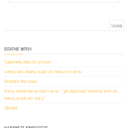
Szukaj:
OSTATNIE WPISY
Suplementy diety dla włosów
Lakiery ados idealny wybór do manicure w domu
Rezonans Warszawa
Kremy koreańskie na dzień i na noc – jak dopasować koreański krem do
twarzy do potrzeb skóry?
Silicolgel
NAJNOWSZE KOMENTARZE