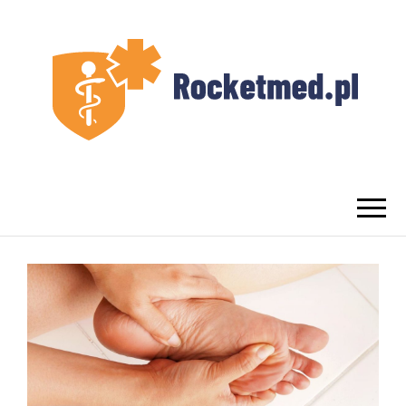
UROLOG
Najlepszy Urolog Prywatnie Warszawa
WARSZAWA