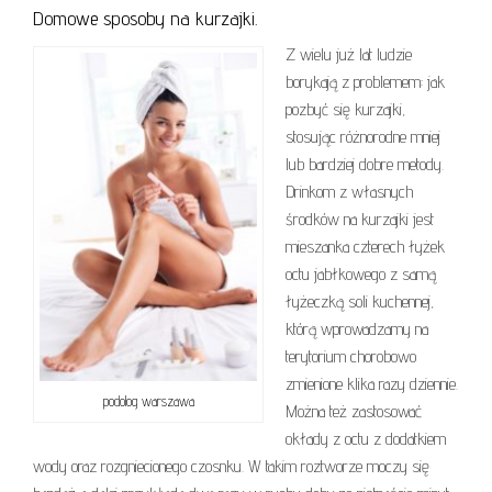
Domowe sposoby na kurzajki.
Z wielu już lat ludzie
borykają z problemem: jak
pozbyć się kurzajki,
stosując różnorodne mniej
lub bardziej dobre metody.
Drinkom z własnych
środków na kurzajki jest
mieszanka czterech łyżek
octu jabłkowego z samą
łyżeczką soli kuchennej,
którą wprowadzamy na
terytorium chorobowo
zmienione klika razy dziennie.
podolog warszawa
Można też zastosować
okłady z octu z dodatkiem
wody oraz rozgniecionego czosnku. W takim roztworze moczy się