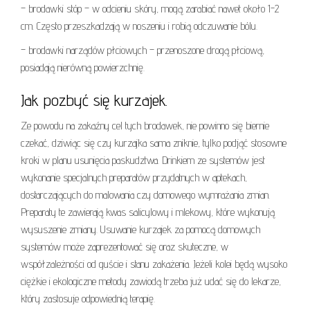
– brodawki stóp – w odcieniu skóry, mogą zarabiać nawet około 1-2
cm. Często przeszkadzają w noszeniu i robią odczuwanie bólu.
– brodawki narządów płciowych – przenoszone drogą płciową,
posiadają nierówną powierzchnię.
Jak pozbyć się kurzajek.
Ze powodu na zakaźny cel tych brodawek, nie powinno się biernie
czekać, dziwiąc się czy kurzajka sama zniknie, tylko podjąć stosowne
kroki w planu usunięcia paskudztwa. Drinkiem ze systemów jest
wykonanie specjalnych preparatów przydatnych w aptekach,
dostarczających do malowania czy domowego wymrażania zmian.
Preparaty te zawierają kwas salicylowy i mlekowy, które wykonują
wysuszenie zmiany. Usuwanie kurzajek za pomocą domowych
systemów może zaprezentować się oraz skuteczne, w
współzależności od guście i stanu zakażenia. Jeżeli kolei będą wysoko
ciężkie i ekologiczne metody zawiodą trzeba już udać się do lekarze,
który zastosuje odpowiednią terapię.