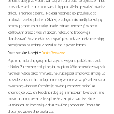
bandaż a dalej przykłada dwa razy w ruchu doby po piętnaście minut,
przez okres od czterech do sześciu tygodni. Warto sprawdzić również
okładu z jednego czosnku. Najlepiej rozgnieść go, przyłożyć do
brodawki i zakleić plastrem. Skórkę z cytryny natomiast(jako kolejny
domowy środek na kurzajkę) trzeba zetrzeć, namoczyć w occie
jabłkowym przez okres 24 godzin, nałożyć na brodawkę i
obandażować. Można także skorzystać plasterek ziemniaka nakładając
bezpośrednio na zmianę, a nawet okład z plastra banana.
Proste środki na kurzajki. –
Podolog Warszawa
Popularny, naturalny gotuj na kurzajki, to wiązanie jaskółczego ziela –
glistnika. Z ułamanej łodygi rośliny wycieka żółto pomarańczowy sok
natomiast wtedy teraz nim należy jak najczęściej smarować zmianę. Co
do skuteczności tej technologie dania są wydane w współzależności od
swoich doświadczeń. Ostrożność powinny zachować postaci ze
tendencją do uczuleń. Podobnie robię się z mniszkiem lekarskim. Inna
prosta metoda to okład z bazylii także z kropli żywotnika, które
wymieniamy na brodawkę a dalej zawijamy bandażem. Proces ten
chodzi jak wielokrotnie powtarzać.