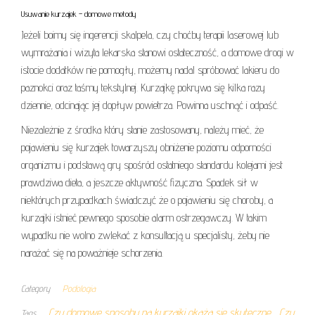
Usuwanie kurzajek – domowe metody
Jeżeli boimy się ingerencji skalpela, czy choćby terapii laserowej lub
wymrażania i wizyta lekarska stanowi ostateczność, a domowe drogi w
istocie dodatków nie pomogły, możemy nadal spróbować lakieru do
paznokci oraz taśmy tekstylnej. Kurzajkę pokrywa się kilka razy
dziennie, odcinając jej dopływ powietrza. Powinna uschnąć i odpaść.
Niezależnie z środka który stanie zastosowany, należy mieć, że
pojawieniu się kurzajek towarzyszy obniżenie poziomu odporności
organizmu i podstawą gry spośród ostatniego standardu kolejami jest
prawdziwa dieta, a jeszcze aktywność fizyczna. Spadek sił w
niektórych przypadkach świadczyć że o pojawieniu się choroby, a
kurzajki istnieć pewnego sposobie alarm ostrzegawczy. W takim
wypadku nie wolno zwlekać z konsultacją u specjalisty, żeby nie
narażać się na poważnieje schorzenia.
Category
Podologia
Czy domowe sposoby na kurzajki okażą się skuteczne
Czy
Tags