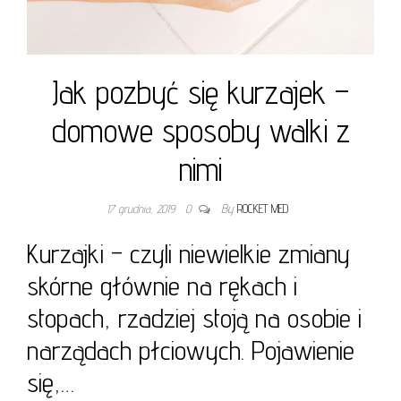
Jak pozbyć się kurzajek –
domowe sposoby walki z
nimi
17 grudnia, 2019
0
By
ROCKET MED
Kurzajki – czyli niewielkie zmiany
skórne głównie na rękach i
stopach, rzadziej stoją na osobie i
narządach płciowych. Pojawienie
się,…