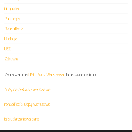
Ortopedia
Podologia
Rehabilitacja
Urologia
USG
Zdrowie
Zapraszam na
USG Piersi Warszawa
do naszego centrum.
buty na haluksy warszawa
rehabilitacja stopy warszawa
fala uderzeniowa cena