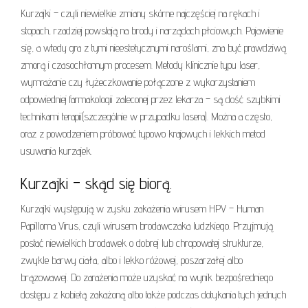
Kurzajki – czyli niewielkie zmiany skórne najczęściej na rękach i
stopach, rzadziej powstają na brody i narządach płciowych. Pojawienie
się, a wtedy gra z tymi nieestetycznymi naroślami, zna być prawdziwą
zmorą i czasochłonnym procesem. Metody klinicznie typu laser,
wymrażanie czy łyżeczkowanie połączone z wykorzystaniem
odpowiedniej farmakologii zaleconej przez lekarza – są dość szybkimi
technikami terapii(szczególnie w przypadku lasera). Można a często,
oraz z powodzeniem próbować typowo krajowych i lekkich metod
usuwania kurzajek.
Kurzajki – skąd się biorą.
Kurzajki występują w zysku zakażenia wirusem HPV – Human
Papilloma Virus, czyli wirusem brodawczaka ludzkiego. Przyjmują
postać niewielkich brodawek o dobrej lub chropowatej strukturze,
zwykle barwy ciała, albo i lekko różowej, poszarzałej albo
brązowawej. Do zarażenia może uzyskać na wynik bezpośredniego
dostępu z kobietą zakażoną albo także podczas dotykania tych jednych