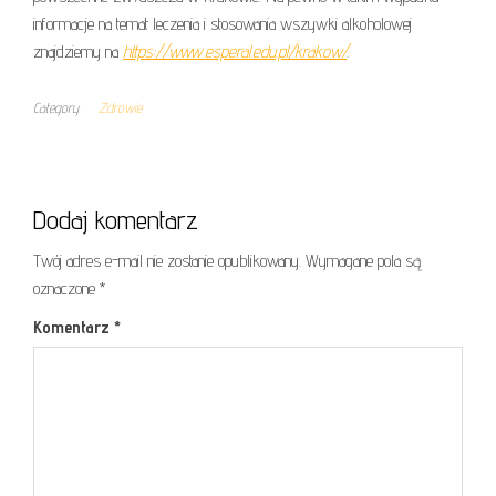
informacje na temat leczenia i stosowania wszywki alkoholowej
znajdziemy na
https://www.esperal.edu.pl/krakow/
.
Category
Zdrowie
Dodaj komentarz
Twój adres e-mail nie zostanie opublikowany.
Wymagane pola są
oznaczone
*
Komentarz
*