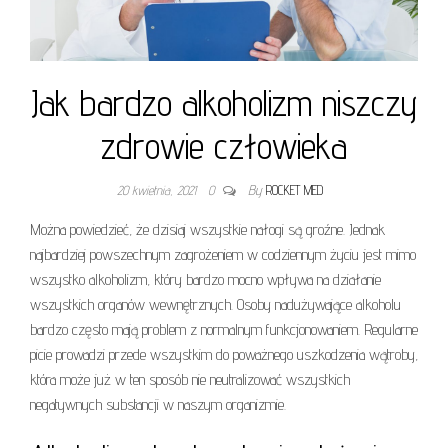
Jak bardzo alkoholizm niszczy
zdrowie człowieka
20 kwietnia, 2021
0
By
ROCKET MED
Można powiedzieć, że dzisiaj wszystkie nałogi są groźne. Jednak
najbardziej powszechnym zagrożeniem w codziennym życiu jest mimo
wszystko alkoholizm, który bardzo mocno wpływa na działanie
wszystkich organów wewnętrznych. Osoby nadużywające alkoholu
bardzo często mają problem z normalnym funkcjonowaniem. Regularne
picie prowadzi przede wszystkim do poważnego uszkodzenia wątroby,
która może już w ten sposób nie neutralizować wszystkich
negatywnych substancji w naszym organizmie.