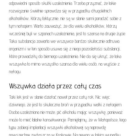
odpowiedni sposób skutki uzależnienia. Trzeba przyznać, że takie
rozwiązanie świetnie sprawdza się w przypadku długoletnich
alkoholików, którzy faktycznie, nie są w stanie sami poradzić sobie z
tym nałogiem. Warto zauważyć, że dla wielu alkoholików, którzy
wcześniej byli w szponach uzależnienia, jest to szansa na drugie życie.
Taka substancja zawarta we wszywce bardzo skutecznie odtruwa
organizm i w ten sposób usuwa się z niego pozostałości substancji,
które prowadziły do biernego uzależnienia. Nie da się ukryć, że taka
wszywka to mimo wszystko szansa dla wielu osób, na wyjście z
nałogu.
Wszywka działa przez cały czas
Taki lek jest w stanie działać nawet przez cały rok. Nic więc
dziwnego, że jest to skuteczna broń w przypadku walki z nałogiem.
Osoba uzależniona nie może, pić alkoholu mając wszywkę, ponieważ
może to mieć fatalne konsekwencje. Pamiętajmy, że w Małopolsce, tego
typu zabiegi implantacji wszywki alkoholowej są naprawdę
powszechne zwłaszcza w Krakowie. Na pewno w takim wypadku