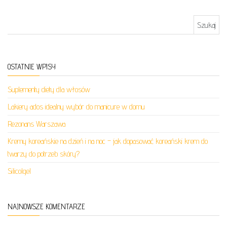
Szukaj:
OSTATNIE WPISY
Suplementy diety dla włosów
Lakiery ados idealny wybór do manicure w domu
Rezonans Warszawa
Kremy koreańskie na dzień i na noc – jak dopasować koreański krem do
twarzy do potrzeb skóry?
Silicolgel
NAJNOWSZE KOMENTARZE