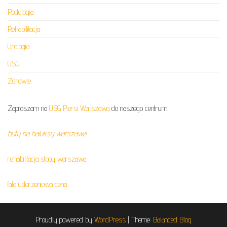
Podologia
Rehabilitacja
Urologia
USG
Zdrowie
Zapraszam na
USG Piersi Warszawa
do naszego centrum.
buty na haluksy warszawa
rehabilitacja stopy warszawa
fala uderzeniowa cena
Proudly powered by
WordPress
|
Theme:
Balanced Blog