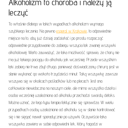
Alkoholizm to choroba i należy ją
leczyć
To właśnie dlatego w takich wypadkach alkoholizm wymaga
szybkiego leczenia. Na pewno
esperal w Krakowie
, to odpowiednie
miejsce na to, aby już dzisiaj zadziałać i po prostu rozpocząć
odpowiednie przygotowanie do zabiegu wszycia tak zwanej wszywki
alkoholowej. Warto zauważyć, że taka możliwość sprawia, że chory nie
ma już takiego pociągu do alkoholu jak wcześniej. Przede wszystkim
taki zabieg nie trwa zbyt długo, ponieważ doświadczony chirurg jest w
stanie wykonać go wokoło trzydzieści minut. Taką wszywkę zawsze
wszywa się w okolicach pośladków lub na plecach. Jest ona
całkowicie niewidoczna na naszym ciele, ale mimo wszystko działa i
osoba wcześniej uzależniona od alkoholu przechodzi swoisty detoks.
Można uznać, że tego typu terapia faktycznie się sprawdza. W wielu
przypadkach osoby uzależnione od alkoholu są w stanie kontrolować
się i nie sięgać nawet sporadycznie po używki. Oczywiście taka
wszywka zawiera w sobie odpowiedni lek, który łagodzi w