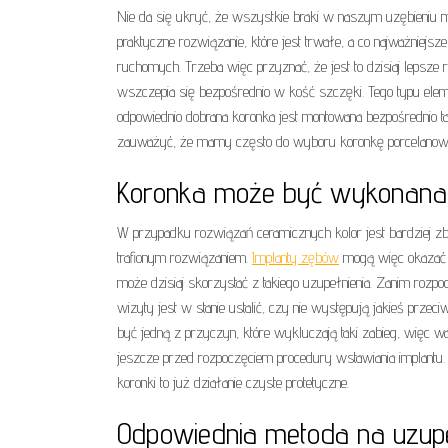
Nie da się ukryć, że wszystkie braki w naszym uzębieniu
praktyczne rozwiązanie, które jest trwałe, a co najważniejs
ruchomych. Trzeba więc przyznać, że jest to dzisiaj lepsze 
wszczepia się bezpośrednio w kość szczęki. Tego typu elemen
odpowiednio dobrana koronka jest montowana bezpośrednio t
zauważyć, że mamy często do wyboru koronkę porcelanową 
Koronka może być wykonana 
W przypadku rozwiązań ceramicznych kolor jest bardziej z
trafionym rozwiązaniem.
Implanty zębów
mogą więc okazać s
może dzisiaj skorzystać z takiego uzupełnienia. Zanim roz
wizyty jest w stanie ustalić, czy nie występują jakieś przec
być jedną z przyczyn, które wykluczają taki zabieg, więc 
jeszcze przed rozpoczęciem procedury wstawiania implantu.
koronki to już działanie czyste protetyczne.
Odpowiednia metoda na uzupe