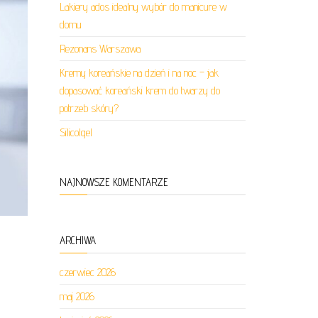
Lakiery ados idealny wybór do manicure w
domu
Rezonans Warszawa
Kremy koreańskie na dzień i na noc – jak
dopasować koreański krem do twarzy do
potrzeb skóry?
Silicolgel
NAJNOWSZE KOMENTARZE
ARCHIWA
czerwiec 2026
maj 2026