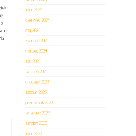
atek
lipiec 2024
ię
czerwiec 2024
 o
maj 2024
simy
nia
kwiecień 2024
marzec 2024
luty 2024
styczeń 2024
grudzień 2023
listopad 2023
październik 2023
wrzesień 2023
sierpień 2023
lipiec 2023