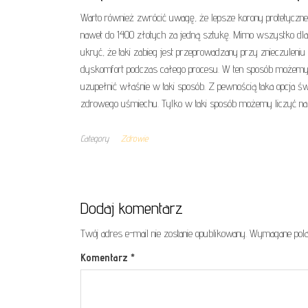
Warto również zwrócić uwagę, że lepsze korony protetyczne
nawet do 1400 złotych za jedną sztukę. Mimo wszystko dla o
ukryć, że taki zabieg jest przeprowadzany przy znieczuleniu
dyskomfort podczas całego procesu. W ten sposób możemy 
uzupełnić właśnie w taki sposób. Z pewnością taka opcja świ
zdrowego uśmiechu. Tylko w taki sposób możemy liczyć na 
Category
Zdrowie
Dodaj komentarz
Twój adres e-mail nie zostanie opublikowany.
Wymagane pola
Komentarz
*