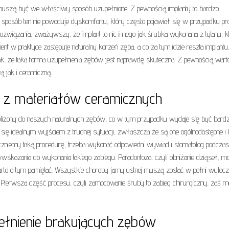
 muszą być we właściwy sposób uzupełnione. Z pewnością implanty to bardzo
ze sposób ten nie powoduje dyskomfortu, który często pojawiał się w przypadku pr
rozwiązania, zważywszy, że implant to nic innego jak śrubka wykonana z tytanu, k
t w praktyce zastępuje naturalny korzeń zęba, a co za tym idzie reszta implantu,
ak, że taka forma uzupełnienia zębów jest naprawdę skuteczna. Z pewnością wart
jak i ceramiczną.
z materiałów ceramicznych
bliżony do naszych naturalnych zębów, co w tym przypadku wydaje się być bardz
ię idealnym wyjściem z trudnej sytuacji, zwłaszcza że są one ogólnodostępne i
poczniemy taką procedurę, trzeba wykonać odpowiedni wywiad i stomatolog podczas
iwwskazania do wykonania takiego zabiegu. Paradontoza, czyli obniżanie dziąseł, m
warto o tym pamiętać. Wszystkie choroby jamy ustnej muszą zostać w pełni wylecz
 Pierwsza część procesu, czyli zamocowanie śruby to zabieg chirurgiczny, zaś m
łnienie brakujących zębów