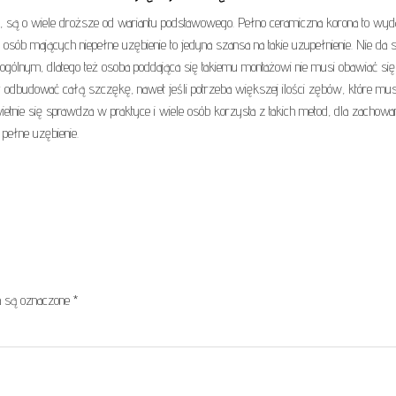
, są o wiele droższe od wariantu podstawowego. Pełno ceramiczna korona to wyd
sób mających niepełne uzębienie to jedyna szansa na takie uzupełnienie. Nie da s
 ogólnym, dlatego też osoba poddająca się takiemu montażowi nie musi obawiać się
odbudować całą szczękę, nawet jeśli potrzeba większej ilości zębów, które mu
etnie się sprawdza w praktyce i wiele osób korzysta z takich metod, dla zachowa
pełne uzębienie.
 są oznaczone
*