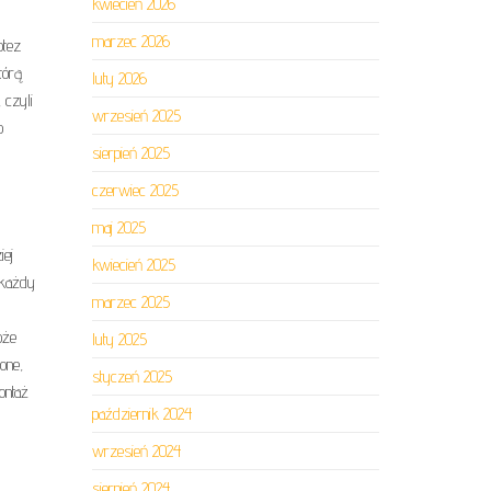
kwiecień 2026
marzec 2026
otez
tórą
luty 2026
 czyli
wrzesień 2025
o
sierpień 2025
czerwiec 2025
maj 2025
iej
kwiecień 2025
 każdy
marzec 2025
oże
luty 2025
one,
styczeń 2025
ontaż
październik 2024
wrzesień 2024
sierpień 2024