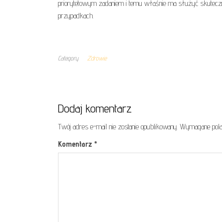
priorytetowym zadaniem i temu właśnie ma służyć skuteczne
przypadkach.
Category
Zdrowie
Dodaj komentarz
Twój adres e-mail nie zostanie opublikowany.
Wymagane pola
Komentarz
*