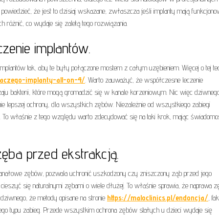
powiedzieć, że jest to dzisiaj wskazane, zwłaszcza jeśli implanty mają funkcjono
 różnić, co wydaje się zaletą tego rozwiązania.
zenie implantów.
implantów tak, aby te były połączone mostem z całym uzębieniem. Więcej o tej te
dlaczego-implanty-all-on-4/
. Warto zauważyć, że współczesne leczenie
ju bakterii, które mogą gromadzić się w kanale korzeniowym. Nic więc dziwnego
nie lepszej ochrony, dla wszystkich zębów. Niezależnie od wszystkiego zabiegi
o właśnie z tego względu warto zdecydować się na taki krok, mając świadomoś
ęba przed ekstrakcją.
e kanałowe zębów, pozwala uchronić uszkodzony czy zniszczony ząb przed jego
 cieszyć się naturalnymi zębami o wiele dłużej. To właśnie sprawia, że naprawa z
 dziwnego, że metody opisane na stronie
https://maloclinics.pl/endoncja/
, fa
e tego typu zabieg. Przede wszystkim ochrona zębów stałych u dzieci wydaje się