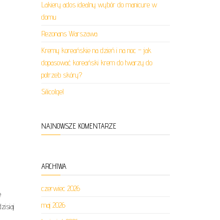
Lakiery ados idealny wybór do manicure w
domu
Rezonans Warszawa
Kremy koreańskie na dzień i na noc – jak
dopasować koreański krem do twarzy do
potrzeb skóry?
Silicolgel
NAJNOWSZE KOMENTARZE
ARCHIWA
czerwiec 2026
e
maj 2026
zisiaj