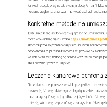
klinikach decyduje się na tak zwaną metodę All-on-4. Można 
naturalne uzębienie, przy czym nie widać żadnych widocznych
Konkretna metoda na umieszc
Jakby nie patrzeć jest to właściwy sposób na umieszczeniu 
można dowiedzieć się na stronie
https://maloclinics.pl/
endodontyczne, to przede wszystkim usuwanie różnego rodza
odpowiednie uzupełnienie takich miejsc, pozwala na zachowa
wykonywane taką metodą są przede wszystkim precyzyjne. T
efekt możemy przez to uzyskać.
Leczenie kanałowe ochrona z
To bardzo istotne, ponieważ w wielu przypadkach, leczeni
ekstrakcją. Nic więc dziwnego, że tego typu zabieg, pozwala
może przyczynić się do jego dłuższej żywotności. Nic więc
działają. Warto więc zapoznać się z korzyściami, jakie daj