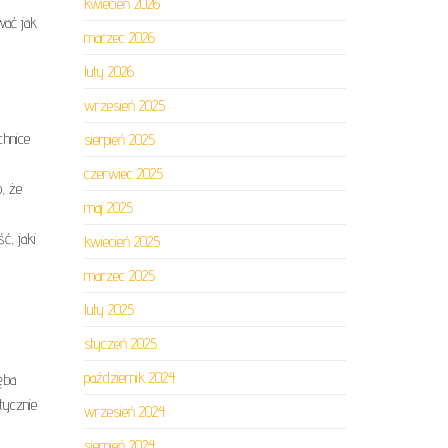
kwiecień 2026
wać jak
marzec 2026
luty 2026
wrzesień 2025
chnice
sierpień 2025
czerwiec 2025
, że
maj 2025
ć, jaki
kwiecień 2025
marzec 2025
luty 2025
styczeń 2025
październik 2024
ęba
ktycznie
wrzesień 2024
sierpień 2024