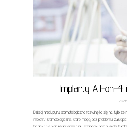
Implanty All-on-4 
2 wrz
Dzisiaj medycyna stomatologiczna rozwinęła się na, tyle że 
implanty stomatologiczne, które mogą bez problemu zastąpić
technika wykonywania tego typu zabiegów jest o wiele bardz