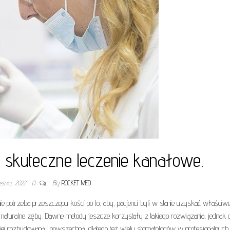
i skuteczne leczenie kanałowe.
eśnia, 2022
0
By
ROCKET MED
nie potrzeba przeszczepu kości po to, aby, pacjenci byli w stanie uzyskać właściw
 naturalne zęby. Dawne metody jeszcze korzystały z takiego rozwiązania, jednak d
iej rozbudowana i powszechna, dlatego też wielu stomatologów w profesjonalnych