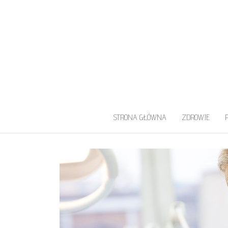
UROLOG WARS
Najlepszy Urolog Prywatnie Warszaw
STRONA GŁÓWNA
ZDROWIE