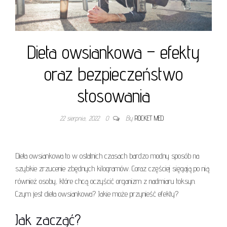
Dieta owsiankowa – efekty
oraz bezpieczeństwo
stosowania
22 sierpnia, 2022
0
By
ROCKET MED
Dieta owsiankowa to w ostatnich czasach bardzo modny sposób na
szybkie zrzucenie zbędnych kilogramów. Coraz częściej sięgają po nią
również osoby, które chcą oczyścić organizm z nadmiaru toksyn.
Czym jest dieta owsiankowa? Jakie może przynieść efekty?
Jak zacząć?