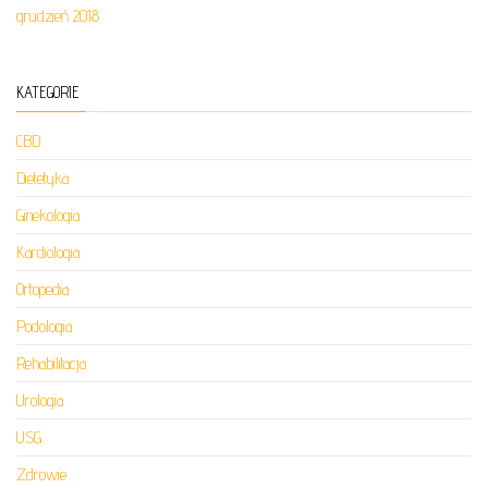
grudzień 2018
KATEGORIE
CBD
Dietetyka
Ginekologia
Kardiologia
Ortopedia
Podologia
Rehabilitacja
Urologia
USG
Zdrowie