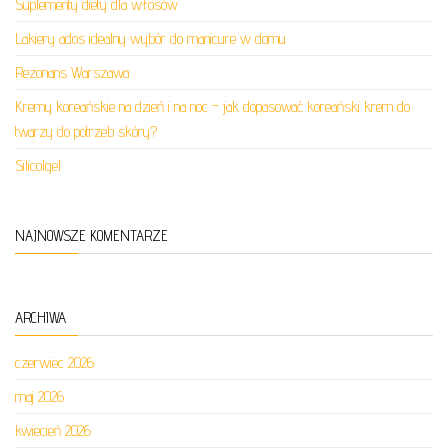
Suplementy diety dla włosów
Lakiery ados idealny wybór do manicure w domu
Rezonans Warszawa
Kremy koreańskie na dzień i na noc – jak dopasować koreański krem do
twarzy do potrzeb skóry?
Silicolgel
NAJNOWSZE KOMENTARZE
ARCHIWA
czerwiec 2026
maj 2026
kwiecień 2026