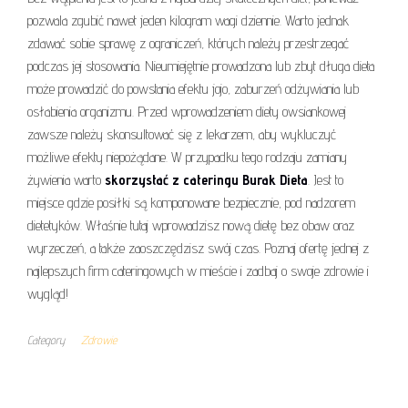
pozwala zgubić nawet jeden kilogram wagi dziennie. Warto jednak
zdawać sobie sprawę z ograniczeń, których należy przestrzegać
podczas jej stosowania. Nieumiejętnie prowadzona lub zbyt długa dieta
może prowadzić do powstania efektu jojo, zaburzeń odżywiania lub
osłabienia organizmu. Przed wprowadzeniem diety owsiankowej
zawsze należy skonsultować się z lekarzem, aby wykluczyć
możliwe efekty niepożądane. W przypadku tego rodzaju zamiany
żywienia warto
skorzystać z cateringu Burak Dieta
. Jest to
miejsce gdzie posiłki są komponowane bezpiecznie, pod nadzorem
dietetyków. Właśnie tutaj wprowadzisz nową dietę bez obaw oraz
wyrzeczeń, a także zaoszczędzisz swój czas. Poznaj ofertę jednej z
najlepszych firm cateringowych w mieście i zadbaj o swoje zdrowie i
wygląd!
Category
Zdrowie