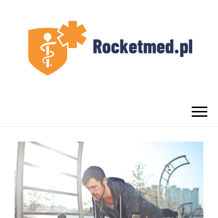
UROLOG
Najlepszy Urolog Prywatnie Warszawa
WARSZAWA