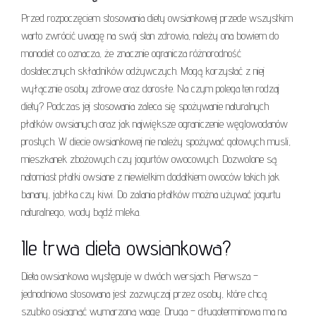
Przed rozpoczęciem stosowania diety owsiankowej przede wszystkim
warto zwrócić uwagę na swój stan zdrowia, należy ona bowiem do
monodiet co oznacza, że znacznie ogranicza różnorodność
dostatecznych składników odżywczych. Mogą korzystać z niej
wyłącznie osoby zdrowe oraz dorosłe. Na czym polega ten rodzaj
diety? Podczas jej stosowania zaleca się spożywanie naturalnych
płatków owsianych oraz jak największe ograniczenie węglowodanów
prostych. W diecie owsiankowej nie należy spożywać gotowych musli,
mieszkanek zbożowych czy jogurtów owocowych. Dozwolone są
natomiast płatki owsiane z niewielkim dodatkiem owoców takich jak
banany, jabłka czy kiwi. Do zalania płatków można używać jogurtu
naturalnego, wody bądź mleka.
Ile trwa dieta owsiankowa?
Dieta owsiankowa występuje w dwóch wersjach. Pierwsza –
jednodniowa stosowana jest zazwyczaj przez osoby, które chcą
szybko osiągnąć wymarzoną wagę. Druga – długoterminowa ma na