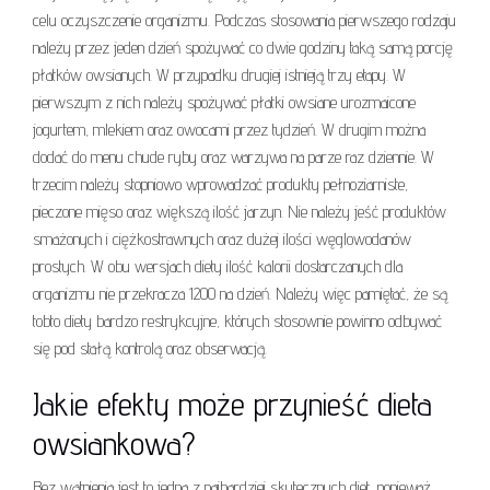
celu oczyszczenie organizmu. Podczas stosowania pierwszego rodzaju
należy przez jeden dzień spożywać co dwie godziny taką samą porcję
płatków owsianych. W przypadku drugiej istnieją trzy etapy. W
pierwszym z nich należy spożywać płatki owsiane urozmaicone
jogurtem, mlekiem oraz owocami przez tydzień. W drugim można
dodać do menu chude ryby oraz warzywa na parze raz dziennie. W
trzecim należy stopniowo wprowadzać produkty pełnoziarniste,
pieczone mięso oraz większą ilość jarzyn. Nie należy jeść produktów
smażonych i ciężkostrawnych oraz dużej ilości węglowodanów
prostych. W obu wersjach diety ilość kalorii dostarczanych dla
organizmu nie przekracza 1200 na dzień. Należy więc pamiętać, że są
tobto diety bardzo restrykcyjne, których stosownie powinno odbywać
się pod stałą kontrolą oraz obserwacją.
Jakie efekty może przynieść dieta
owsiankowa?
Bez wątpienia jest to jedna z najbardziej skutecznych diet, ponieważ