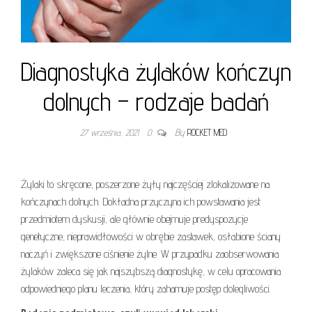
Diagnostyka żylaków kończyn
dolnych – rodzaje badań
27 września, 2021
0
By
ROCKET MED
Żylaki to skręcone, poszerzone żyły najczęściej zlokalizowane na
kończynach dolnych. Dokładna przyczyna ich powstawania jest
przedmiotem dyskusji, ale głównie obejmuje predyspozycje
genetyczne, nieprawidłowości w obrębie zastawek, osłabione ściany
naczyń i zwiększone ciśnienie żylne. W przypadku zaobserwowania
żylaków zaleca się jak najszybszą diagnostykę, w celu opracowania
odpowiedniego planu leczenia, który zahamuje postęp dolegliwości.