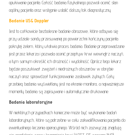
opukiwanie pacjenta. Całość badania fizykalnego pozwoli ocenić stan
ogólny pacjenta oraz wstępnie ustalić dalszy tok diagnostyczny
Badanie USG Doppler
Jest to całkowicie bezbolesne badanie obrazowe, które odbywa się
przy udziale sondy przesuwanej po powierzchni kończyny pacjenta
pokrytej żelem, który ułatwia proces badania. Badanie przeprowadzane
jest przez lekarza i pozwala ocenić przepływ krwi wewnątrz naczyń,
a tym samym określić ich drożność i wydolność. Oprócz tego lekarz
będzie poszukiwał zwężeń i niedrożnych obszarów w obrębie
naczyń oraz sprawdzał funkcjonowanie zastawek żylnych. Cały
przebieg badania wyświetlany jest na ekranie monitora, a najważniejsze
momenty badania są zapisywane i automatycznie drukowane.
Badania laboratoryjne
W niektórych przypadkach konieczne może być wykonanie badań
laboratoryjnych, które są potrzebne w celu zakwalifikowania pacjenta do
ewentualnego leczenia operacyjnego. Wśród nich zazwyczaj znajdują