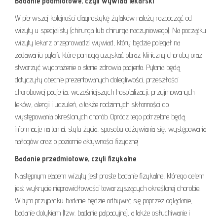
Badanie podmiotowe, czyli wywiad lekarski
W pierwszej kolejności diagnostykę żylaków należy rozpocząć od
wizyty u specjalisty (chirurga lub chirurga naczyniowego). Na początku
wizyty lekarz przeprowadzi wywiad, który będzie polegał na
zadawaniu pytań
,
które pomogą uzyskać obraz kliniczny choroby oraz
stworzyć wyobrażenie o stanie zdrowia pacjenta. Pytania będą
dotyczyły obecnie prezentowanych dolegliwości, przeszłości
chorobowej pacjenta, wcześniejszych hospitalizacji, przyjmowanych
leków, alergii i uczuleń, a także rodzinnych skłonności do
występowania określonych chorób. Oprócz tego potrzebne będą
informacje na temat stylu życia, sposobu odżywiania się, występowania
nałogów oraz o poziomie aktywności fizycznej
Badanie przedmiotowe, czyli fizykalne
Następnym etapem wizyty jest proste badanie fizykalne, którego celem
jest wykrycie nieprawidłowości towarzyszących określonej chorobie.
W tym przypadku badanie będzie odbywać się poprzez oglądanie,
badanie dotykiem (tzw. badanie palpacyjne), a także osłuchiwanie i