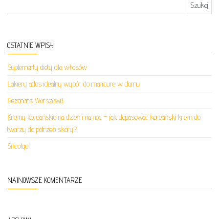
Szukaj:
OSTATNIE WPISY
Suplementy diety dla włosów
Lakiery ados idealny wybór do manicure w domu
Rezonans Warszawa
Kremy koreańskie na dzień i na noc – jak dopasować koreański krem do
twarzy do potrzeb skóry?
Silicolgel
NAJNOWSZE KOMENTARZE