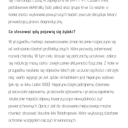
się: morfologia, czasy krzepnięcia krwi (APTT, PT, czasem INR),
podstawowe elektrolity (sód, potas) oraz grupa krwi. Co ważne, o
konieczności wykonania powyższych badań zawsze decyduje lekarz
prowadzący proces diagnostyczny
Co stosować gdy pojawią się żylaki?
W przypadku małego zaawansowania zmian leczenie rozpoczyna się
od wdrożenia działań profilaktycznych, które pozwolą zahamować
rozwój choroby. W tym celu stosuje się pończochy uciskowe, zaleca
się redukcję masy ciała i zwiększenie aktywności fizycznej. Z kolei w
przypadku nasilania się objawów takich jak: uczucie ciężkości i obrzęki
nóg, warto sięgnąć po żel, gdzie składnikiem jest heparyna sodowa
(jak np. w leku Lioton 1000). Heparyna dzięki potrójnemu działania
przeciwzakrzepowemu, przeciwobrzękowemu i przeciwzapalnemu
skutecznie łagodzi objawy towarzyszące niewydolności żył
powierzchownych. Oprócz żeli do stosowania miejscowego można
również stosować doustne leki flebotropowe, które wykazują działanie
ochronne względem naczyń krwionośnych.