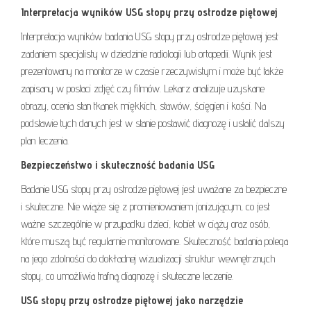
Interpretacja wyników USG stopy przy ostrodze piętowej
Interpretacja wyników badania USG stopy przy ostrodze piętowej jest
zadaniem specjalisty w dziedzinie radiologii lub ortopedii. Wynik jest
prezentowany na monitorze w czasie rzeczywistym i może być także
zapisany w postaci zdjęć czy filmów. Lekarz analizuje uzyskane
obrazy, ocenia stan tkanek miękkich, stawów, ścięgien i kości. Na
podstawie tych danych jest w stanie postawić diagnozę i ustalić dalszy
plan leczenia.
Bezpieczeństwo i skuteczność badania USG
Badanie USG stopy przy ostrodze piętowej jest uważane za bezpieczne
i skuteczne. Nie wiąże się z promieniowaniem jonizującym, co jest
ważne szczególnie w przypadku dzieci, kobiet w ciąży oraz osób,
które muszą być regularnie monitorowane. Skuteczność badania polega
na jego zdolności do dokładnej wizualizacji struktur wewnętrznych
stopy, co umożliwia trafną diagnozę i skuteczne leczenie.
USG stopy przy ostrodze piętowej jako narzędzie