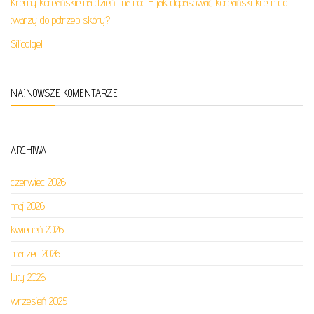
Kremy koreańskie na dzień i na noc – jak dopasować koreański krem do
twarzy do potrzeb skóry?
Silicolgel
NAJNOWSZE KOMENTARZE
ARCHIWA
czerwiec 2026
maj 2026
kwiecień 2026
marzec 2026
luty 2026
wrzesień 2025