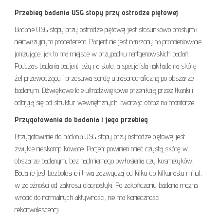
Przebieg badania USG stopy przy ostrodze piętowej
Badanie USG stopy przy ostrodze piętowej jest stosunkowo prostym i
nieinwazyjnym procederem. Pacjent nie jest narażony na promieniowanie
jonizujące, jak to ma miejsce w przypadku rentgenowskich badań.
Podczas badania pacjent leży na stole, a specjalista nakłada na skórę
żel przewodzący i przesuwa sondę ultrasonograficzną po obszarze
badanym. Dźwiękowe fale ultradźwiękowe przenikają przez tkanki i
odbijają się od struktur wewnętrznych, tworząc obraz na monitorze.
Przygotowanie do badania i jego przebieg
Przygotowanie do badania USG stopy przy ostrodze piętowej jest
zwykle nieskomplikowane. Pacjent powinien mieć czystą skórę w
obszarze badanym, bez nadmiernego owłosienia czy kosmetyków.
Badanie jest bezbolesne i trwa zazwyczaj od kilku do kilkunastu minut,
w zależności od zakresu diagnostyki. Po zakończeniu badania można
wrócić do normalnych aktywności, nie ma konieczności
rekonwalescencji.