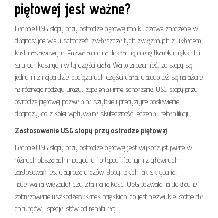
piętowej jest ważne?
Badanie USG stopy przy ostrodze piętowej ma kluczowe znaczenie w
diagnostyce wielu schorzeń, zwłaszcza tych związanych z układem
kostno-stawowym. Pozwala ono na dokładną ocenę tkanek miękkich i
struktur kostnych w tej części ciała. Warto zrozumieć, że stopy są
jednymi z najbardziej obciążonych części ciała, dlatego też są narażone
na różnego rodzaju urazy, zapalenia i inne schorzenia. USG stopy przy
ostrodze piętowej pozwala na szybkie i precyzyjne postawienie
diagnozy, co z kolei wpływa na skuteczność leczenia i rehabilitacji.
Zastosowanie USG stopy przy ostrodze piętowej
Badanie USG stopy przy ostrodze piętowej jest wykorzystywane w
różnych obszarach medycyny i ortopedii. Jednym z głównych
zastosowań jest diagnoza urazów stopy, takich jak skręcenia,
naderwania więzadeł czy złamania kości. USG pozwala na dokładne
zobrazowanie uszkodzeń tkanek miękkich, co jest niezwykle istotne dla
chirurgów i specjalistów od rehabilitacji.