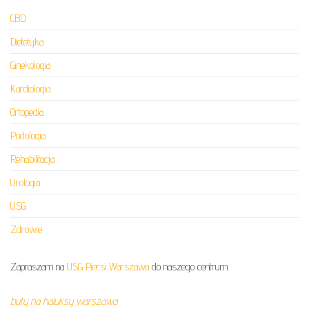
CBD
Dietetyka
Ginekologia
Kardiologia
Ortopedia
Podologia
Rehabilitacja
Urologia
USG
Zdrowie
Zapraszam na
USG Piersi Warszawa
do naszego centrum.
buty na haluksy warszawa