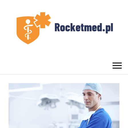
UROLOG
Najlepszy Urolog Prywatnie Warszawa
WARSZAWA