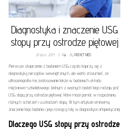
Diagnostyka i znaczenie USG
stopy przy ostrodze piętowej
28 lipca, 2024
0
By
ROCKET MED
Pierwsze skojarzenie z badaniem USG często kojarzy się z
diagnostyką narządów wewnętrznych, ale warto zrozumieć, że
ultrasonografia ma zastosowanie także w badaniach układu
mięśniowo-szkieletowego. Jednym z ważnych badań tego rodzaju jest
USG stopy przy ostrodze piętowej, które może pomóc w rozpoznaniu
różnych schorzeń i uszkodzeń stopy. W tym artykule omówimy
znaczenie tego badania i jego rosnącą rolę w diagnostyce ortopedycznej.
Dlaczego USG stopy przy ostrodze