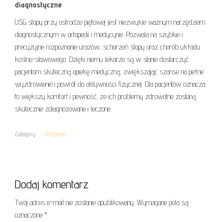
diagnostyczne
USG stopy przy ostrodze piętowej jest niezwykle ważnym narzędziem
diagnostycznym w ortopedii i medycynie. Pozwala na szybkie i
precyzyjne rozpoznanie urazów, schorzeń stopy oraz chorób układu
kostno-stawowego. Dzięki niemu lekarze są w stanie dostarczyć
pacjentom skuteczną opiekę medyczną, zwiększając szanse na pełne
wyzdrowienie i powrót do aktywności fizycznej. Dla pacjentów oznacza
to większy komfort i pewność, że ich problemy zdrowotne zostaną
skutecznie zdiagnozowane i leczone.
Category
Ortopedia
Dodaj komentarz
Twój adres e-mail nie zostanie opublikowany.
Wymagane pola są
oznaczone
*