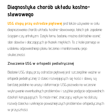
Diagnostyka chorób układu kostno-
stawowego
USG stopy przy ostrodze piętowej
jest także używane w celu
diagnozowania chorób układu kostno-stawowego, takich jak zapalenie
ścięgien czy artretyzm. Dzięki temu badaniu można dokładnie ocenić
stan stawów i otaczających je tkanek miękkich. To z kolei pomaga w
ustaleniu odpowiedniego planu leczenia i monitorowaniu jego
skuteczności.
Znaczenie USG w ortopedii pediatrycznej
Badanie USG stopy przy ostrodze piętowej jest szczególnie ważne w
ortopedii pediatrycznej. U dzieci rozwijających się kości i stawy są
bardziej podatne na urazy i deformacje. USG pozwala na wczesne
wykrywanie ewentualnych problemów i szybkie podjęcie odpowiednich
działań korygujących. To może mieć znaczący wpływ na dalszy
rozwój dziecka i uniknięcie poważniejszych problemów ortopedycznych
w przyszłości.