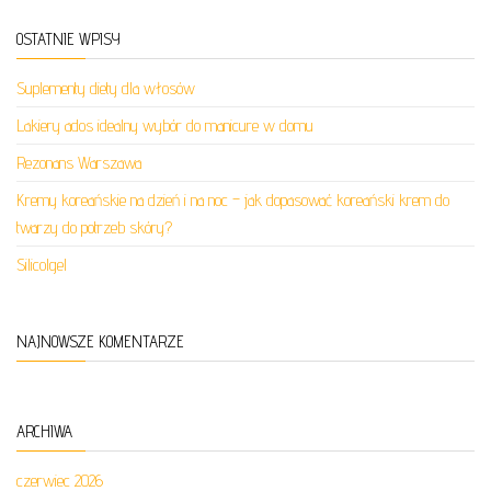
OSTATNIE WPISY
Suplementy diety dla włosów
Lakiery ados idealny wybór do manicure w domu
Rezonans Warszawa
Kremy koreańskie na dzień i na noc – jak dopasować koreański krem do
twarzy do potrzeb skóry?
Silicolgel
NAJNOWSZE KOMENTARZE
ARCHIWA
czerwiec 2026