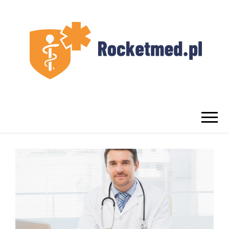
UROLOG
Najlepszy Urolog Prywatnie Warszawa
WARSZAWA