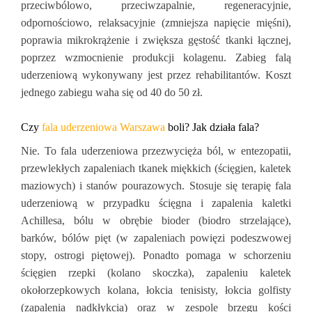
przeciwbólowo, przeciwzapalnie, regeneracyjnie,
odpornościowo, relaksacyjnie (zmniejsza napięcie mięśni),
poprawia mikrokrążenie i zwiększa gęstość tkanki łącznej,
poprzez wzmocnienie produkcji kolagenu. Zabieg falą
uderzeniową wykonywany jest przez rehabilitantów. Koszt
jednego zabiegu waha się od 40 do 50 zł.
Czy
fala uderzeniowa Warszawa
boli? Jak działa fala?
Nie. To fala uderzeniowa przezwycięża ból, w entezopatii,
przewlekłych zapaleniach tkanek miękkich (ścięgien, kaletek
maziowych) i stanów pourazowych. Stosuje się terapię fala
uderzeniową w przypadku ścięgna i zapalenia kaletki
Achillesa, bólu w obrębie bioder (biodro strzelające),
barków, bólów pięt (w zapaleniach powięzi podeszwowej
stopy, ostrogi piętowej). Ponadto pomaga w schorzeniu
ścięgien rzepki (kolano skoczka), zapaleniu kaletek
okołorzepkowych kolana, łokcia tenisisty, łokcia golfisty
(zapalenia nadkłykcia) oraz w zespole brzegu kości