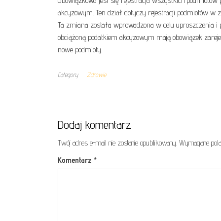
Obowiązkowa jest się rejestracja wszystkich podmiotów
akcyzowym. Ten dział dotyczy rejestracji podmiotów w 
Ta zmiana została wprowadzona w celu uproszczenia i p
obciążoną podatkiem akcyzowym mają obowiązek zarejes
nowe podmioty.
Category
Zdrowie
Dodaj komentarz
Twój adres e-mail nie zostanie opublikowany.
Wymagane pola
Komentarz
*