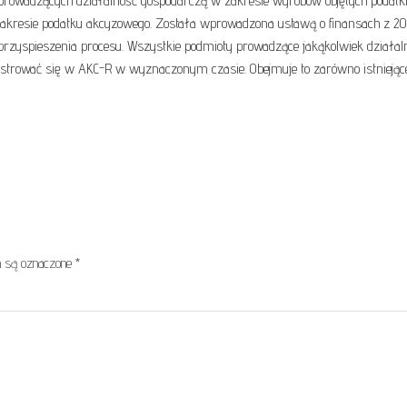
 prowadzących działalność gospodarczą w zakresie wyrobów objętych podat
zakresie podatku akcyzowego. Została wprowadzona ustawą o finansach z 201
rzyspieszenia procesu. Wszystkie podmioty prowadzące jakąkolwiek działal
trować się w AKC-R w wyznaczonym czasie. Obejmuje to zarówno istniejące,
 są oznaczone
*