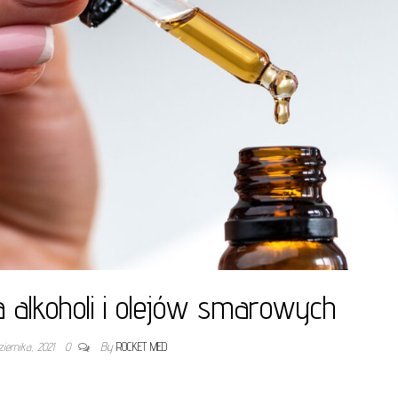
 alkoholi i olejów smarowych
iernika, 2021
0
By
ROCKET MED