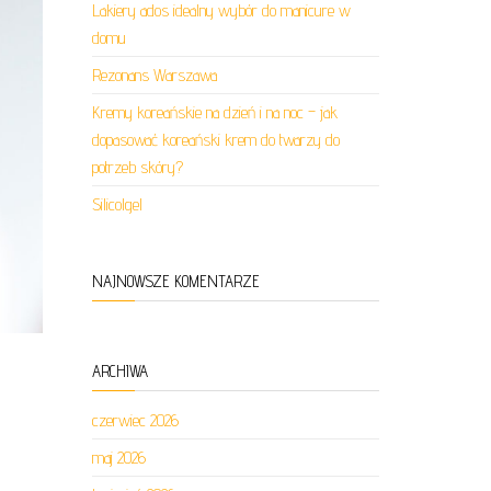
Lakiery ados idealny wybór do manicure w
domu
Rezonans Warszawa
Kremy koreańskie na dzień i na noc – jak
dopasować koreański krem do twarzy do
potrzeb skóry?
Silicolgel
NAJNOWSZE KOMENTARZE
ARCHIWA
czerwiec 2026
maj 2026