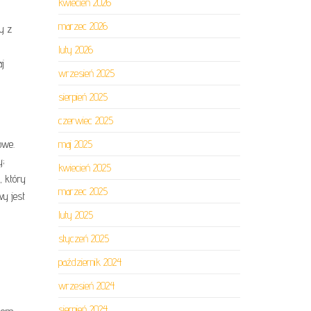
kwiecień 2026
marzec 2026
y z
luty 2026
j
wrzesień 2025
sierpień 2025
czerwiec 2025
owe.
maj 2025
y;
kwiecień 2025
, który
marzec 2025
y jest
luty 2025
styczeń 2025
październik 2024
wrzesień 2024
sierpień 2024