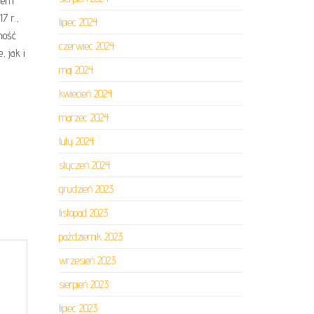
kiem
7 r.,
lipiec 2024
ność
czerwiec 2024
 jak i
maj 2024
kwiecień 2024
marzec 2024
luty 2024
styczeń 2024
grudzień 2023
listopad 2023
październik 2023
wrzesień 2023
sierpień 2023
lipiec 2023