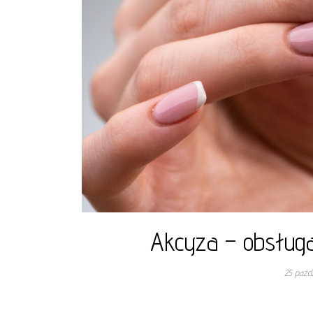
Akcyza – obsługa
25 paźdz