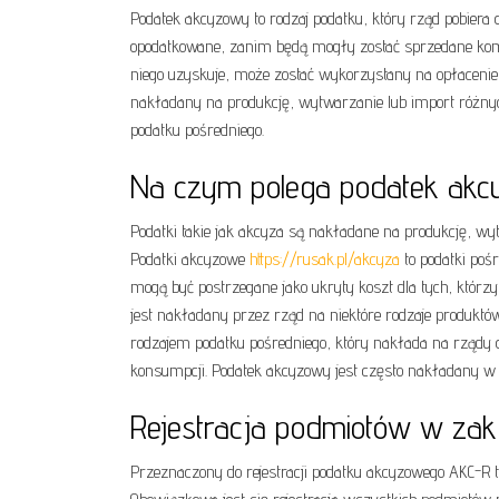
Podatek akcyzowy to rodzaj podatku, który rząd pobiera 
opodatkowane, zanim będą mogły zostać sprzedane komerc
niego uzyskuje, może zostać wykorzystany na opłacenie u
nakładany na produkcję, wytwarzanie lub import różnyc
podatku pośredniego.
Na czym polega podatek ak
Podatki takie jak akcyza są nakładane na produkcję, wyt
Podatki akcyzowe
https://rusak.pl/akcyza
to podatki poś
mogą być postrzegane jako ukryty koszt dla tych, którzy
jest nakładany przez rząd na niektóre rodzaje produktó
rodzajem podatku pośredniego, który nakłada na rządy o
konsumpcji. Podatek akcyzowy jest często nakładany w 
Rejestracja podmiotów w zak
Przeznaczony do rejestracji podatku akcyzowego AKC-R 