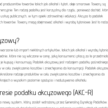
od producentów towarów takich jak alkohol i tytoń, oleje smarowe. Towary są
yjnie. Ten rodzaj podatku jest korzystny dla rządu, ponieważ dochód, któr
sług publicznych, w tym opieki zdrowotnej i edukacji. Akcyza to podatek
h towarów. Towary mogą obejmować alkohol i wyroby tytoniowe. Jest to rodza
cyzowy?
warzanie lub import niektórych artykułów, takich jak alkohol i wyroby tytoni
rednie, które nie są wliczone w cenę, jaką konsumenci płacą za te przedmiot
 je kupują i konsumują. Podatek akcyzowy jest rodzajem podatku pośredniego
w w celu zwiększenia kosztów i zniechęcenia do konsumpcji. Podatek akcyzow
kreślone rodzaje produktów w celu zwiększenia kosztów i zniechęcenia do
krajach o wysokim poziomie spożycia i nadużywania alkoholu.
resie podatku akcyzowego (AKC-R)
to nowy system, który został wdrożony przez Generalną Dyrekcję Podatków.