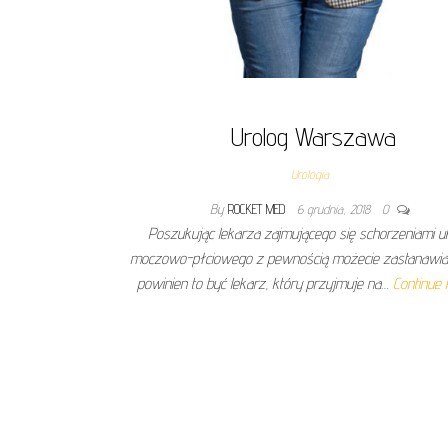
Urolog Warszawa
Urologia
By
ROCKET MED
6 grudnia, 2018
0
Poszukując lekarza zajmującego się schorzeniami 
moczowo-płciowego z pewnością możecie zastanawiać
powinien to być lekarz, który przyjmuje na…
Continue 