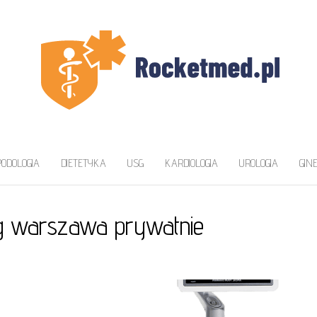
ZAWA
a
PODOLOGIA
DIETETYKA
USG
KARDIOLOGIA
UROLOGIA
GIN
g warszawa prywatnie