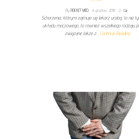
By
ROCKET MED
6 grudnia, 2018
0
Schorzenia, którymi zajmuje się lekarz urolog, to nie ty
układu moczowego, to również wszelkiego rodzaju p
związane także z…
Continue Reading