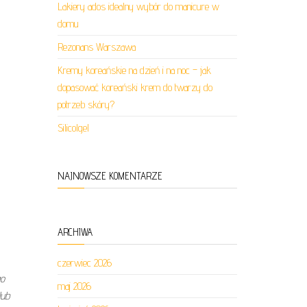
Lakiery ados idealny wybór do manicure w
domu
Rezonans Warszawa
Kremy koreańskie na dzień i na noc – jak
dopasować koreański krem do twarzy do
potrzeb skóry?
Silicolgel
NAJNOWSZE KOMENTARZE
ARCHIWA
czerwiec 2026
go
maj 2026
lub