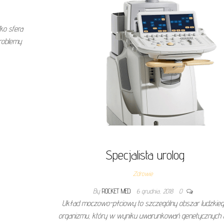
lko sfera
roblemy
Specjalista urolog
Zdrowie
By
ROCKET MED
6 grudnia, 2018
0
Układ moczowo-płciowy to szczególny obszar ludzkie
organizmu, który w wyniku uwarunkowań genetycznych 