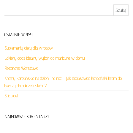
Szukaj:
OSTATNIE WPISY
Suplementy diety dla włosów
Lakiery ados idealny wybór do manicure w domu
Rezonans Warszawa
Kremy koreańskie na dzień i na noc – jak dopasować koreański krem do
twarzy do potrzeb skóry?
Silicolgel
NAJNOWSZE KOMENTARZE