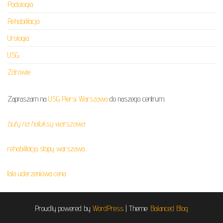
Podologia
Rehabilitacja
Urologia
USG
Zdrowie
Zapraszam na
USG Piersi Warszawa
do naszego centrum.
buty na haluksy warszawa
rehabilitacja stopy warszawa
fala uderzeniowa cena
Proudly powered by
WordPress
|
Theme:
Balanced Blog