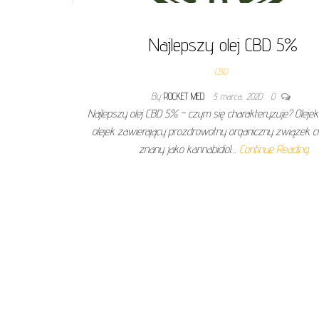
Najlepszy olej CBD 5%
CBD
By
ROCKET MED
5 marca, 2020
0
Najlepszy olej CBD 5% – czym się charakteryzuje? Olejek 
olejek zawierający prozdrowotny organiczny związek 
znany jako kannabidiol…
Continue Reading