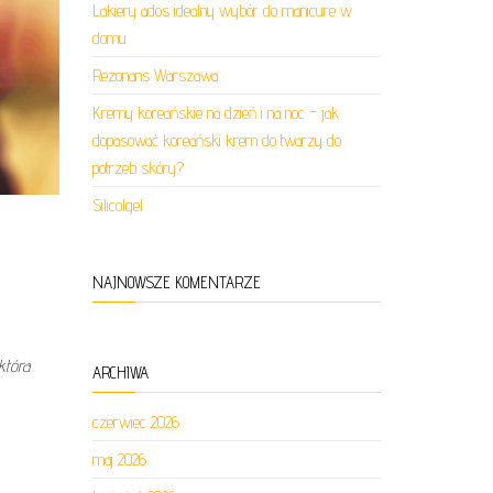
Lakiery ados idealny wybór do manicure w
domu
Rezonans Warszawa
Kremy koreańskie na dzień i na noc – jak
dopasować koreański krem do twarzy do
potrzeb skóry?
Silicolgel
NAJNOWSZE KOMENTARZE
która
ARCHIWA
czerwiec 2026
maj 2026