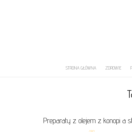
UROLOG WARS
Najlepszy Urolog Prywatnie Warszaw
STRONA GŁÓWNA
ZDROWIE
T
Preparaty z olejem z konopi a s
CBD