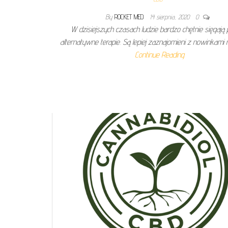
By
ROCKET MED
14 sierpnia, 2020
0
W dzisiejszych czasach ludzie bardzo chętnie sięgają
alternatywne terapie. Są lepiej zaznajomieni z nowinkami 
Continue Reading