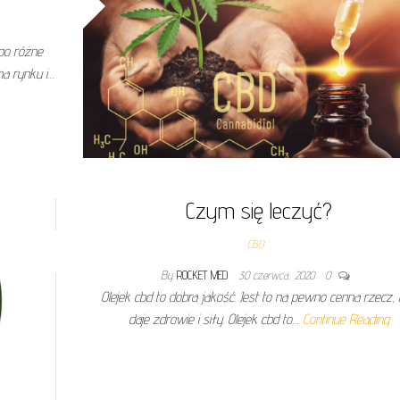
 po różne
na rynku i…
Czym się leczyć?
CBD
By
ROCKET MED
30 czerwca, 2020
0
Olejek cbd to dobra jakość. Jest to na pewno cenna rzecz, 
daje zdrowie i siły. Olejek cbd to…
Continue Reading