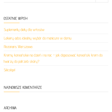
OSTATNIE WPISY
Suplementy diety dla włosów
Lakiery ados idealny wybór do manicure w domu
Rezonans Warszawa
Kremy koreańskie na dzień i na noc – jak dopasować koreański krem do
twarzy do potrzeb skóry?
Silicolgel
NAJNOWSZE KOMENTARZE
ARCHIWA