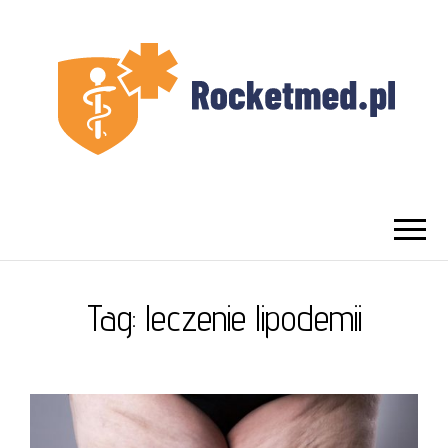
UROLOG
Najlepszy Urolog Prywatnie Warszawa
WARSZAWA
Tag:
leczenie lipodemii