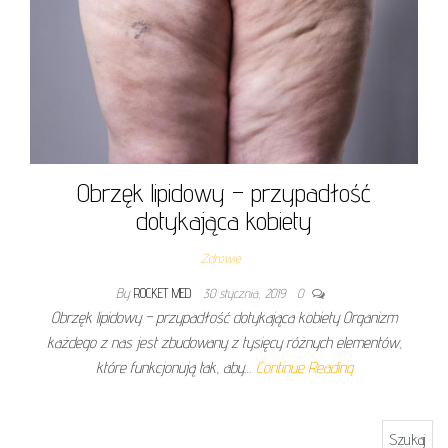
Obrzęk lipidowy – przypadłość
dotykająca kobiety
Zdrowie
By
ROCKET MED
30 stycznia, 2019
0
Obrzęk lipidowy – przypadłość dotykająca kobiety Organizm
każdego z nas jest zbudowany z tysięcy różnych elementów,
które funkcjonują tak, aby…
Continue Reading
Szukaj: