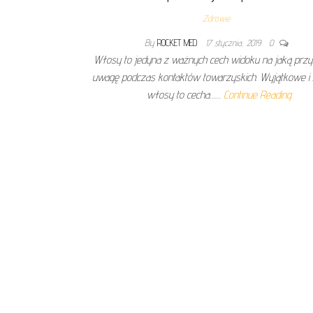
Zdrowie
By
ROCKET MED
17 stycznia, 2019
0
Włosy to jedyna z ważnych cech widoku na jaką prz
uwagę podczas kontaktów towarzyskich. Wyjątkowe i
włosy to cecha……
Continue Reading