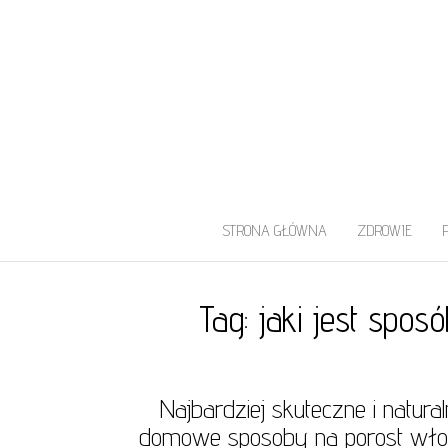
UROLOG WARS
Najlepszy Urolog Prywatnie Warszaw
STRONA GŁÓWNA
ZDROWIE
Tag:
jaki jest spo
Najbardziej skuteczne i natura
domowe sposoby na porost wł