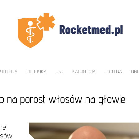
ZAWA
a
PODOLOGIA
DIETETYKA
USG
KARDIOLOGIA
UROLOGIA
GIN
sób na porost włosów na głowie
lne
osów