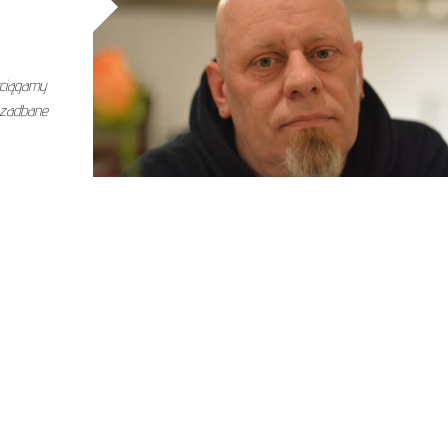
yciągamy
 zadbane