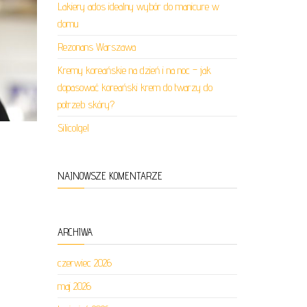
Lakiery ados idealny wybór do manicure w
domu
Rezonans Warszawa
Kremy koreańskie na dzień i na noc – jak
dopasować koreański krem do twarzy do
potrzeb skóry?
Silicolgel
NAJNOWSZE KOMENTARZE
ARCHIWA
czerwiec 2026
maj 2026