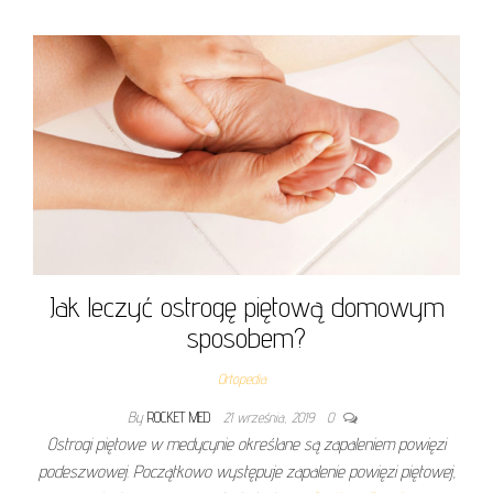
Jak leczyć ostrogę piętową domowym
sposobem?
Ortopedia
By
ROCKET MED
21 września, 2019
0
Ostrogi piętowe w medycynie określane są zapaleniem powięzi
podeszwowej. Początkowo występuje zapalenie powięzi piętowej,