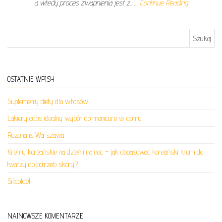
a wtedy proces zwapnienia jest z……
Continue Reading
Szukaj:
OSTATNIE WPISY
Suplementy diety dla włosów
Lakiery ados idealny wybór do manicure w domu
Rezonans Warszawa
Kremy koreańskie na dzień i na noc – jak dopasować koreański krem do
twarzy do potrzeb skóry?
Silicolgel
NAJNOWSZE KOMENTARZE