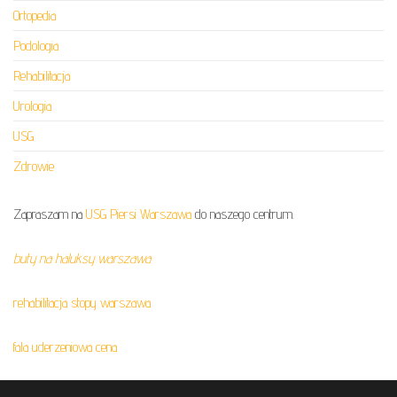
Ortopedia
Podologia
Rehabilitacja
Urologia
USG
Zdrowie
Zapraszam na
USG Piersi Warszawa
do naszego centrum.
buty na haluksy warszawa
rehabilitacja stopy warszawa
fala uderzeniowa cena