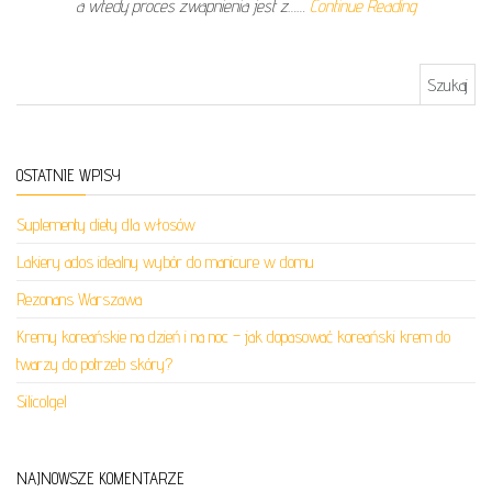
a wtedy proces zwapnienia jest z……
Continue Reading
Szukaj:
OSTATNIE WPISY
Suplementy diety dla włosów
Lakiery ados idealny wybór do manicure w domu
Rezonans Warszawa
Kremy koreańskie na dzień i na noc – jak dopasować koreański krem do
twarzy do potrzeb skóry?
Silicolgel
NAJNOWSZE KOMENTARZE