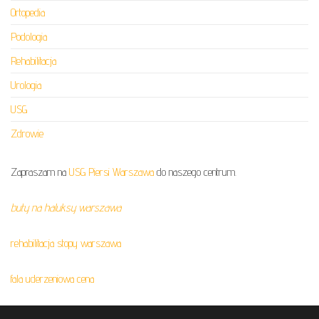
Ortopedia
Podologia
Rehabilitacja
Urologia
USG
Zdrowie
Zapraszam na
USG Piersi Warszawa
do naszego centrum.
buty na haluksy warszawa
rehabilitacja stopy warszawa
fala uderzeniowa cena