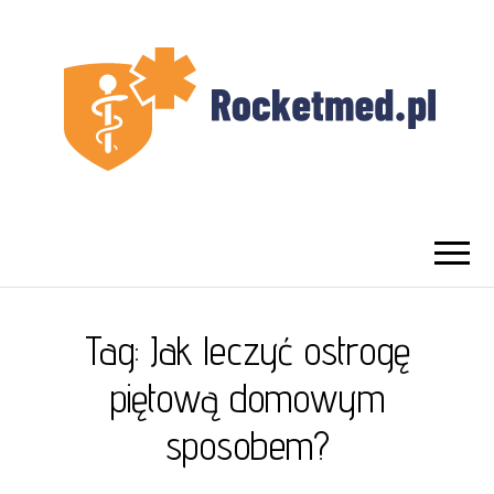
UROLOG
Najlepszy Urolog Prywatnie Warszawa
WARSZAWA
Tag:
Jak leczyć ostrogę
piętową domowym
sposobem?