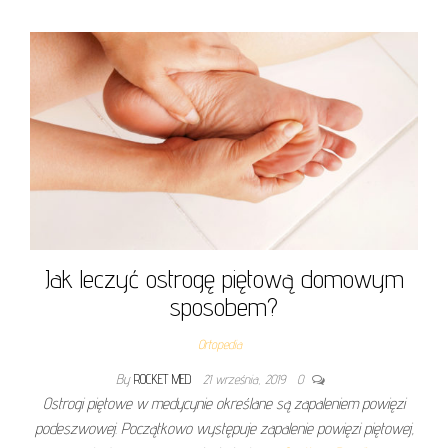
Jak leczyć ostrogę piętową domowym
sposobem?
Ortopedia
By
ROCKET MED
21 września, 2019
0
Ostrogi piętowe w medycynie określane są zapaleniem powięzi
podeszwowej. Początkowo występuje zapalenie powięzi piętowej,