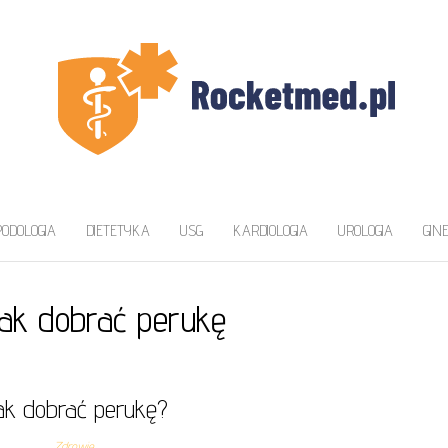
ZAWA
a
PODOLOGIA
DIETETYKA
USG
KARDIOLOGIA
UROLOGIA
GIN
jak dobrać perukę
ak dobrać perukę?
Zdrowie