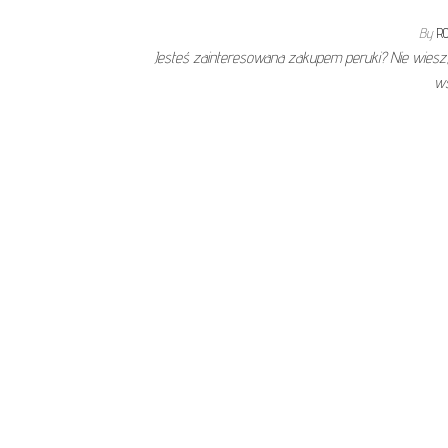
By
R
Jesteś zainteresowana zakupem peruki? Nie wiesz, 
w