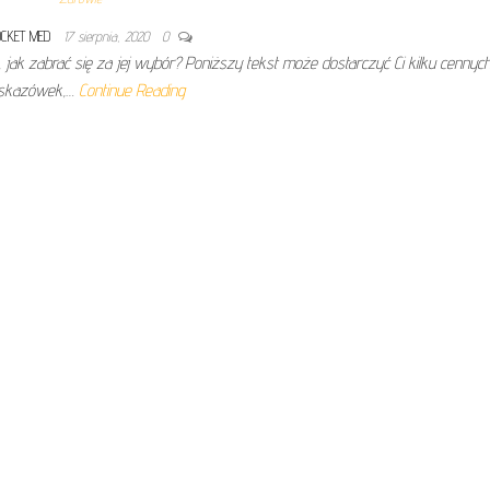
OCKET MED
17 sierpnia, 2020
0
jak zabrać się za jej wybór? Poniższy tekst może dostarczyć Ci kilku cennyc
skazówek,…
Continue Reading