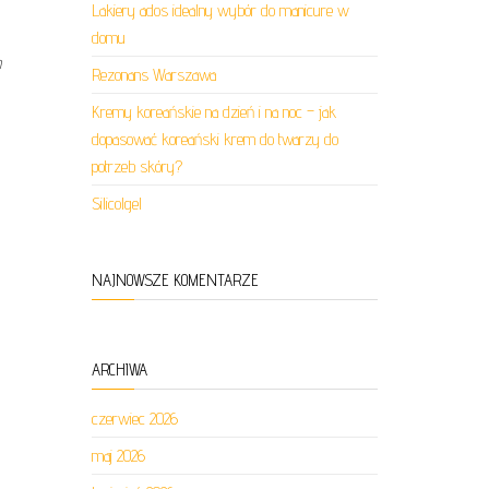
Lakiery ados idealny wybór do manicure w
domu
h
Rezonans Warszawa
Kremy koreańskie na dzień i na noc – jak
dopasować koreański krem do twarzy do
potrzeb skóry?
Silicolgel
NAJNOWSZE KOMENTARZE
ARCHIWA
czerwiec 2026
maj 2026