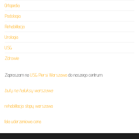
Ortopedia
Podologia
Rehabilitacja
Urologia
USG
Zdrowie
Zapraszam na
USG Piersi Warszawa
do naszego centrum.
buty na haluksy warszawa
rehabilitacja stopy warszawa
fala uderzeniowa cena