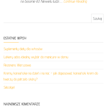
na basenie itd. Niewielu ludzi……
Continue Reading
Szukaj:
OSTATNIE WPISY
Suplementy diety dla włosów
Lakiery ados idealny wybór do manicure w domu
Rezonans Warszawa
Kremy koreańskie na dzień i na noc – jak dopasować koreański krem do
twarzy do potrzeb skóry?
Silicolgel
NAJNOWSZE KOMENTARZE