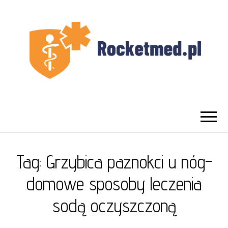
UROLOG
Najlepszy Urolog Prywatnie Warszawa
WARSZAWA
Tag:
Grzybica paznokci u nóg-
domowe sposoby leczenia
sodą oczyszczoną