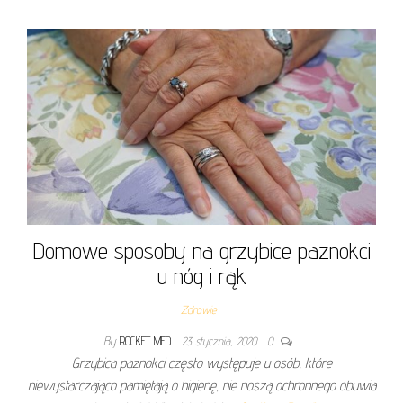
Domowe sposoby na grzybice paznokci
u nóg i rąk
Zdrowie
By
ROCKET MED
23 stycznia, 2020
0
Grzybica paznokci często występuje u osób, które
niewystarczająco pamiętają o higienę, nie noszą ochronnego obuwia