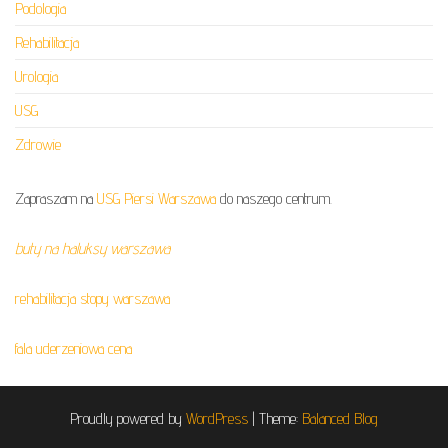
Podologia
Rehabilitacja
Urologia
USG
Zdrowie
Zapraszam na
USG Piersi Warszawa
do naszego centrum.
buty na haluksy warszawa
rehabilitacja stopy warszawa
fala uderzeniowa cena
Proudly powered by
WordPress
|
Theme:
Balanced Blog