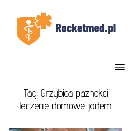
UROLOG
Najlepszy Urolog Prywatnie Warszawa
WARSZAWA
Tag:
Grzybica paznokci
leczenie domowe jodem