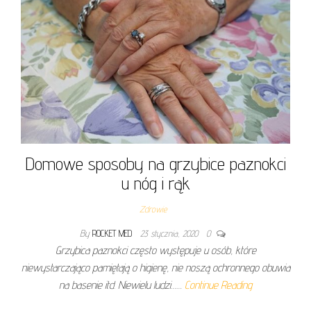
Domowe sposoby na grzybice paznokci
u nóg i rąk
Zdrowie
By
ROCKET MED
23 stycznia, 2020
0
Grzybica paznokci często występuje u osób, które
niewystarczająco pamiętają o higienę, nie noszą ochronnego obuwia
na basenie itd. Niewielu ludzi……
Continue Reading