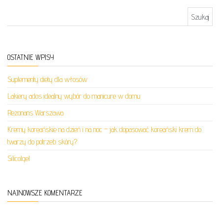
Szukaj:
OSTATNIE WPISY
Suplementy diety dla włosów
Lakiery ados idealny wybór do manicure w domu
Rezonans Warszawa
Kremy koreańskie na dzień i na noc – jak dopasować koreański krem do
twarzy do potrzeb skóry?
Silicolgel
NAJNOWSZE KOMENTARZE