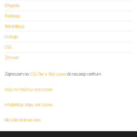
Ortopedia
Podologia
Rehabilitacja
Urologia
USG
Zdrowie
Zapraszam na
USG Piersi Warszawa
do naszego centrum.
buty na haluksy warszawa
rehabilitacja stopy warszawa
fala uderzeniowa cena