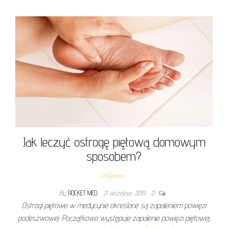
Jak leczyć ostrogę piętową domowym
sposobem?
Ortopedia
By
ROCKET MED
21 września, 2019
0
Ostrogi piętowe w medycynie określane są zapaleniem powięzi
podeszwowej. Początkowo występuje zapalenie powięzi piętowej,