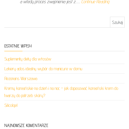
a wtedy proces zwapnienia jest z……
Continue Reading
Szukaj:
OSTATNIE WPISY
Suplementy diety dla włosów
Lakiery ados idealny wybór do manicure w domu
Rezonans Warszawa
Kremy koreańskie na dzień i na noc – jak dopasować koreański krem do
twarzy do potrzeb skóry?
Silicolgel
NAJNOWSZE KOMENTARZE