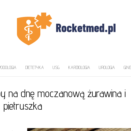
ZAWA
a
PODOLOGIA
DIETETYKA
USG
KARDIOLOGIA
UROLOGIA
GIN
 na dnę moczanową żurawina i
pietruszka