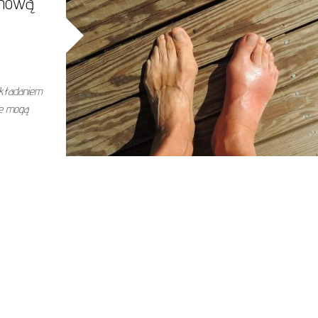
anową
kładaniem
we mogą