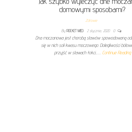
Jak szybko wyleczyc dne mocz
domowymi sposobami?
Zdrowie
By
ROCKET MED
2 stycznia, 2020
0
Dna moczanowa jest chorobą stawów spowodowaną od
się w nich soli kwasu moczowego. Dolegliwości bólo
przyjść w stawach łokci,……
Continue Reading