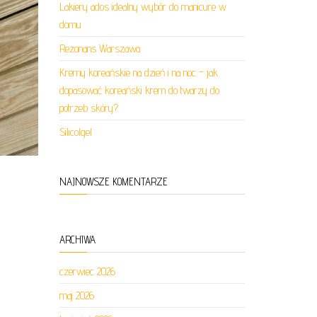
Lakiery ados idealny wybór do manicure w
domu
Rezonans Warszawa
Kremy koreańskie na dzień i na noc – jak
dopasować koreański krem do twarzy do
potrzeb skóry?
Silicolgel
NAJNOWSZE KOMENTARZE
ARCHIWA
czerwiec 2026
maj 2026