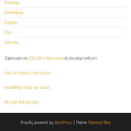
Podologia
Rehabilitacja
Urologia
USG
Zdrowie
Zapraszam na
USG Piersi Warszawa
do naszego centrum.
buty na haluksy warszawa
rehabilitacja stopy warszawa
fala uderzeniowa cena
Proudly powered by
WordPress
|
Theme:
Balanced Blog