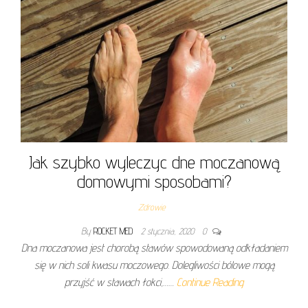
Jak szybko wyleczyc dne moczanową
domowymi sposobami?
Zdrowie
By
ROCKET MED
2 stycznia, 2020
0
Dna moczanowa jest chorobą stawów spowodowaną odkładaniem
się w nich soli kwasu moczowego. Dolegliwości bólowe mogą
przyjść w stawach łokci,……
Continue Reading