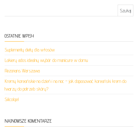
Szukaj:
OSTATNIE WPISY
Suplementy diety dla włosów
Lakiery ados idealny wybór do manicure w domu
Rezonans Warszawa
Kremy koreańskie na dzień i na noc – jak dopasować koreański krem do
twarzy do potrzeb skóry?
Silicolgel
NAJNOWSZE KOMENTARZE