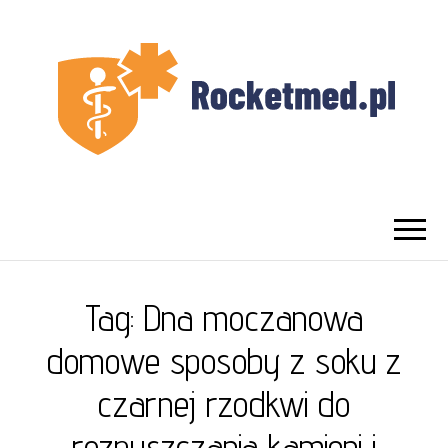
UROLOG
Najlepszy Urolog Prywatnie Warszawa
WARSZAWA
Tag:
Dna moczanowa
domowe sposoby z soku z
czarnej rzodkwi do
rozpuszczania kamieni i