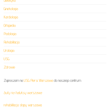
Dietetyka
Ginekologia
Kardiologia
Ortopedia
Podologia
Rehabilitacja
Urologia
USG
Zdrowie
Zapraszam na
USG Piersi Warszawa
do naszego centrum.
buty na haluksy warszawa
rehabilitacja stopy warszawa