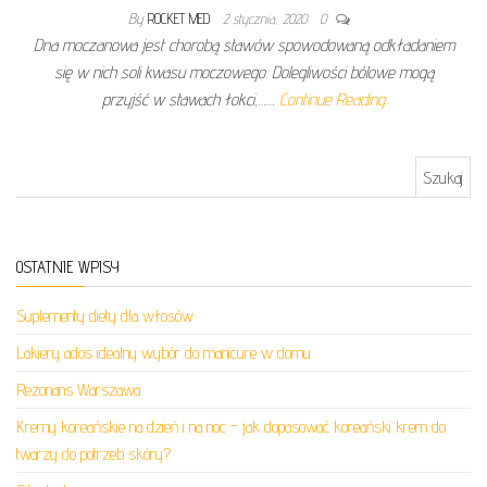
By
ROCKET MED
2 stycznia, 2020
0
Dna moczanowa jest chorobą stawów spowodowaną odkładaniem
się w nich soli kwasu moczowego. Dolegliwości bólowe mogą
przyjść w stawach łokci,……
Continue Reading
Szukaj:
OSTATNIE WPISY
Suplementy diety dla włosów
Lakiery ados idealny wybór do manicure w domu
Rezonans Warszawa
Kremy koreańskie na dzień i na noc – jak dopasować koreański krem do
twarzy do potrzeb skóry?